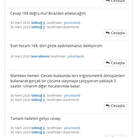
Cevapla
Cevap 168 doğru mu? Birazdan anlatacağım
30 Mart 2020
Göktuğ Ş.
tarafından
yorumlandı
30 Mart 2020
Göktuğ Ş.
tarafından
düzenlendi
Cevapla
Evet hocam 168, dört gözle aydınlatmanızı bekliyorum
30 Mart 2020
busrolkinov
tarafından
yorumlandı
Cevapla
Mantıken hemen Cevabı buldumda ters trigonometrik dönüşümleri
kullanarak gerçek bir çözüme ulaşmaya çalışıyorum yaklaşık 3
saattir. Umarım diğer hocalarımda bakar.
30 Mart 2020
Göktuğ Ş.
tarafından
yorumlandı
30 Mart 2020
Göktuğ Ş.
tarafından
düzenlendi
Cevapla
Tamam halletim geliyo cevap
30 Mart 2020
Göktuğ Ş.
tarafından
yorumlandı
30 Mart 2020
Göktuğ Ş.
tarafından
düzenlendi