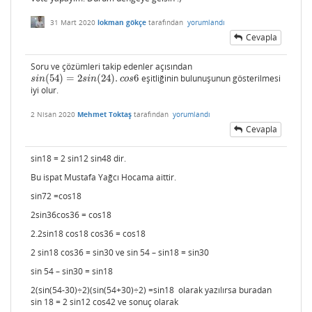
31 Mart 2020
lokman gökçe
tarafından
yorumlandı
Cevapla
Soru ve çözümleri takip edenler açısından
(
54
)
=
2
(
24
)
.
6
eşitliğinin bulunuşunun gösterilmesi
s
i
n
(
54
)
=
2
s
i
n
(
24
)
.
c
o
s
6
s
i
n
s
i
n
c
o
s
iyi olur.
2 Nisan 2020
Mehmet Toktaş
tarafından
yorumlandı
Cevapla
sin18 = 2 sin12 sin48 dir.
Bu ispat Mustafa Yağcı Hocama aittir.
sin72 =cos18
2sin36cos36 = cos18
2.2sin18 cos18 cos36 = cos18
2 sin18 cos36 = sin30 ve sin 54 – sin18 = sin30
sin 54 – sin30 = sin18
2(sin(54-30)÷2)(sin(54+30)÷2) =sin18 olarak yazılırsa buradan
sin 18 = 2 sin12 cos42 ve sonuç olarak