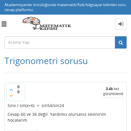
Akademisyenler öncülüğünde matematik/fizik/bilgisayar bilimleri soru
cevap platformu
Toggle
navigation
Trigonometri sorusu
0
3.4k
kez
0
görüntülendi
Sinx / sin(x+6) = sin54/sin24
Cevap 60 ve 36 değil. Yardımcı olursanız sevinirim
hocalarım