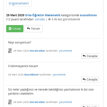
trigonometri
29 Mart 2020
Orta Öğretim Matematik
kategorisinde
busrolkinov
(
12
puan)
tarafından
soruldu
|
3.4k
kez görüntülendi
Cevap
Yorum
Neyi soruyorsun?
29 Mart 2020
murad.ozkoc
tarafından
yorumlandı
Cevapla
X bilinmeyenini hocam
29 Mart 2020
busrolkinov
tarafından
yorumlandı
Cevapla
Siz neler yaptığınızı ve nerede takıldığınızı yazmalısınız ki biz size
yardımcı olabilelim.
29 Mart 2020
murad.ozkoc
tarafından
yorumlandı