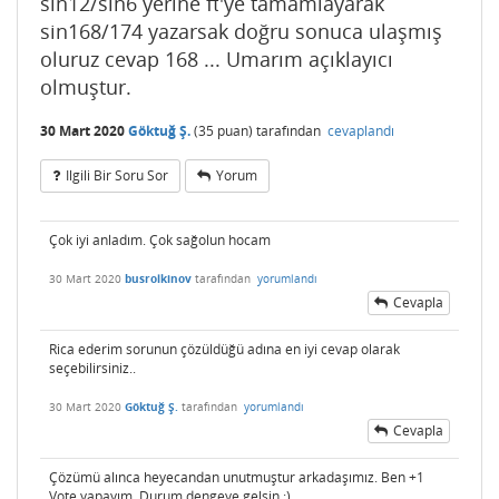
sin12/sin6 yerine π'ye tamamlayarak
sin168/174 yazarsak doğru sonuca ulaşmış
oluruz cevap 168 ... Umarım açıklayıcı
olmuştur.
30 Mart 2020
Göktuğ Ş.
(
35
puan)
tarafından
cevaplandı
Ilgili Bir Soru Sor
Yorum
Çok iyi anladım. Çok sağolun hocam
30 Mart 2020
busrolkinov
tarafından
yorumlandı
Cevapla
Rica ederim sorunun çözüldüğü adına en iyi cevap olarak
seçebilirsiniz..
30 Mart 2020
Göktuğ Ş.
tarafından
yorumlandı
Cevapla
Çözümü alınca heyecandan unutmuştur arkadaşımız. Ben +1
Vote yapayım. Durum dengeye gelsin :)