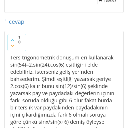
Cevapla
1
cevap
1
0
Ters trigonometrik dönüşümleri kullanarak
sin(54)=2.sin(24).cos(6) eşitliğini elde
edebiliriz. isterseniz geliş yerinden
bahsederim. Şimdi eşitliği yazarsak geriye
2.cos(6) kalır bunu sin(12)/sin(6) şeklinde
yazarsak pay ve paydadaki değerlerin içinin
farkı soruda olduğu gibi 6 olur fakat burda
bir terslik var paydakinden paydadakinin
içini çıkardığımızda fark 6 olmalı soruya
göre çünkü sinx/sin(x+6) demiş öyleyse