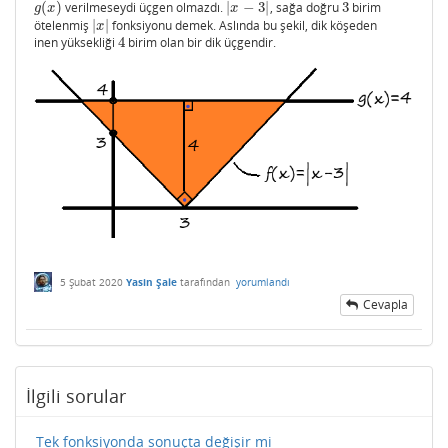
(
)
verilmeseydi üçgen olmazdı.
|
−
3
|
, sağa doğru
3
birim
g
(
x
)
|
x
−
3
|
3
g
x
x
ötelenmiş
|
|
fonksiyonu demek. Aslında bu şekil, dik köşeden
|
x
|
x
inen yüksekliği
4
birim olan bir dik üçgendir.
4
5 Şubat 2020
Yasin Şale
tarafından
yorumlandı
Cevapla
İlgili sorular
Tek fonksiyonda sonuçta değişir mi