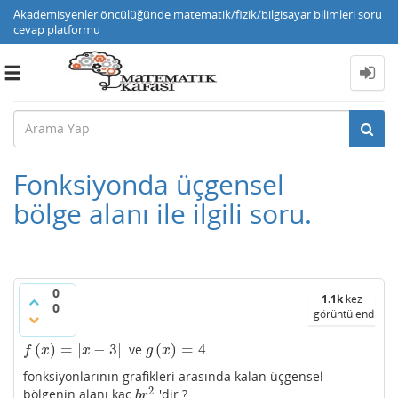
Akademisyenler öncülüğünde matematik/fizik/bilgisayar bilimleri soru
cevap platformu
Toggle
navigation
Fonksiyonda üçgensel
bölge alanı ile ilgili soru.
0
1.1k
kez
0
görüntülendi
(
)
=
|
−
3
|
(
)
=
4
ve
f
(
x
)
=
|
x
−
3
|
g
(
x
)
=
4
f
x
x
g
x
fonksiyonlarının grafikleri arasında kalan üçgensel
2
bölgenin alanı kaç
'dir ?
b
r
2
b
r