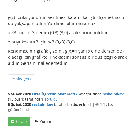
g(x) fonksiyonunun verilmesi kafamı karıştırdı,örnek soru
da yok,yapamadım.Yardımcı olur musunuz ?
x <3 için -x+3 dedim (0,3) (3,0) aralıklarını buldum.
x buyukesıttır3 için x-3 (0,-3) (3,0)
Kendimce bir grafik çizdim. g(x)=4 yani x'e ne dersen de 4
olacagı ıcın grafikte 4 noktasını sonsuz bir düz çizgi olarak
aldım.Gerisini halledemedim.
fonksiyon
5 Şubat 2020
Orta Öğretim Matematik
kategorisinde
raskolnikov
(
15
puan)
tarafından
soruldu
5 Şubat 2020
raskolnikov
tarafından
düzenlendi
|
1.1k
kez
görüntülendi
Cevap
Yorum