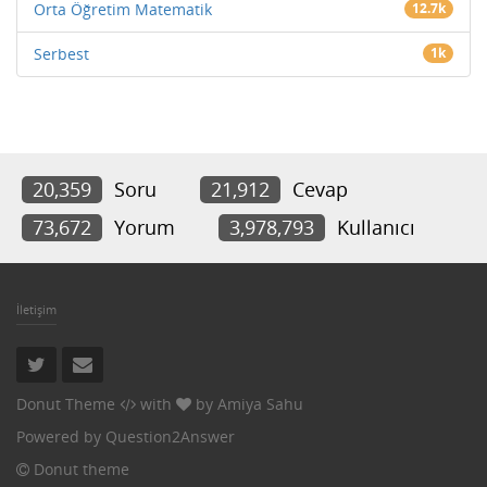
Orta Öğretim Matematik
12.7k
Serbest
1k
20,359
Soru
21,912
Cevap
73,672
Yorum
3,978,793
Kullanıcı
İletişim
Donut Theme
with
by
Amiya Sahu
Powered by
Question2Answer
Donut theme