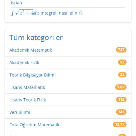
ispatı
−
−
−
−
−
√
2
+
4
∫
integrali nasil alinir?
∫
x
2
+
4
d
x
x
d
x
Tüm kategoriler
Akademik Matematik
737
Akademik Fizik
52
Teorik Bilgisayar Bilimi
32
Lisans Matematik
5.6k
Lisans Teorik Fizik
112
Veri Bilimi
145
Orta Öğretim Matematik
12.7k