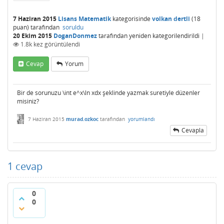
7 Haziran 2015
Lisans Matematik
kategorisinde
volkan dertli
(
18
puan)
tarafından
soruldu
20 Ekim 2015
DoganDonmez
tarafından
yeniden kategorilendirildi
|
1.8k
kez görüntülendi
Cevap
Yorum
Bir de sorunuzu \int e^x\ln xdx şeklinde yazmak suretiyle düzenler
misiniz?
7 Haziran 2015
murad.ozkoc
tarafından
yorumlandı
Cevapla
1
cevap
0
0