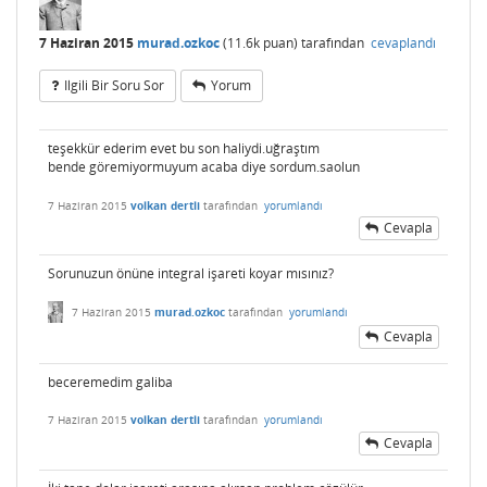
7 Haziran 2015
murad.ozkoc
(
11.6k
puan)
tarafından
cevaplandı
Ilgili Bir Soru Sor
Yorum
teşekkür ederim evet bu son haliydi.uğraştım
bende göremiyormuyum acaba diye sordum.saolun
7 Haziran 2015
volkan dertli
tarafından
yorumlandı
Cevapla
Sorunuzun önüne integral işareti koyar mısınız?
7 Haziran 2015
murad.ozkoc
tarafından
yorumlandı
Cevapla
beceremedim galiba
7 Haziran 2015
volkan dertli
tarafından
yorumlandı
Cevapla