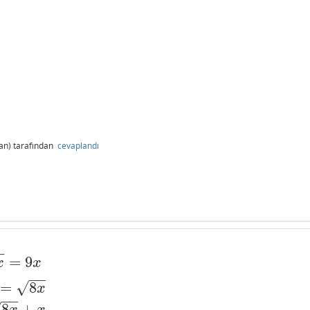
an)
tarafından
cevaplandı
−
=
9
x
x
−
−
=
8
√
x
−
−
8
+
√