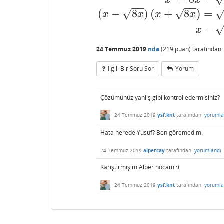
x
x
x
2
−
9
x
=
8
x
x
2
−
8
x
=
8
x
+
x
(
x
−
8
x
)
(
x
+
8
−
−
−
−
(
−
8
)
(
+
8
)
=
√
√
x
x
x
x
−
x
24 Temmuz 2019
nda
(
219
puan)
tarafından
Ilgili Bir Soru Sor
Yorum
Çözümünüz yanlış gibi kontrol edermisiniz?
24 Temmuz 2019
ysf.knt
tarafından
yorumla
Hata nerede Yusuf? Ben göremedim.
24 Temmuz 2019
alpercay
tarafından
yorumlandı
Karıştırmışım Alper hocam :)
24 Temmuz 2019
ysf.knt
tarafından
yorumla