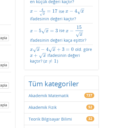
en küçük değeri kaçtır?
−
−
4
−
=
17
−
4
ise
√
x
−
4
x
=
17
x
−
4
x
x
x
x
√
x
ifadesinin değeri kaçtır?
15
−
−
−
5
=
3
−
ise
√
x
−
5
x
=
3
x
−
15
x
x
x
x
−
−
√
x
apla
ifadesinin değeri kaça eşittir?
−
−
−
−
−
4
+
3
=
0
old. göre
√
√
x
x
−
4
x
+
3
=
0
x
x
x
−
−
+
ifadesinin değeri
√
x
+
x
x
x
≠
1
kaçtır? (
)
x
≠
1
x
apla
Tüm kategoriler
apla
Akademik Matematik
737
apla
Akademik Fizik
52
Teorik Bilgisayar Bilimi
32