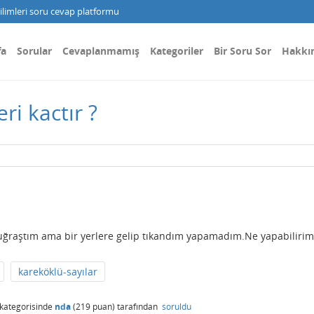
limleri soru cevap platformu
fa
Sorular
Cevaplanmamış
Kategoriler
Bir Soru Sor
Hakkı
ri kactır ?
 uğraştım ama bir yerlere gelip tıkandım yapamadım.Ne yapabilirim
kareköklü-sayılar
kategorisinde
nda
(
219
puan)
tarafından
soruldu