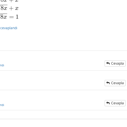
x
x
x
)
=
8
x
+
x
x
−
8
x
=
1
−
−
8
+
√
x
x
−
−
8
=
1
√
x
cevaplandı
Cevapla
ndı
Cevapla
Cevapla
ndı