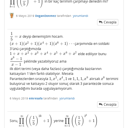
(
)
(
)
∏
+
1
in bir kaç terimim çarpmayı denedin mi?
∏
k
=
1
∞
(
(
1
5
)
2
k
+
1
)
5
=
1
k
6 Mayıs 2019
DoganDonmez
tarafından
yorumlandı
Cevapla
1
=
deyip denemiştim hocam.
1
5
=
x
x
5
2
4
6
(
+
1
)
(
+
1
)
(
+
1
)
(
+
1
)
⋯
çarpımında en soldaki
(
x
+
1
)
(
x
2
+
1
)
(
x
4
+
1
)
(
x
6
+
1
)
⋯
x
x
x
x
3'ünü çarptığımızda
2
3
4
5
6
7
1
+
+
+
+
+
+
+
elde ediliyor bunu
1
+
x
+
x
2
+
x
3
+
x
4
+
x
5
+
x
6
+
x
7
x
x
x
x
x
x
x
8
−
1
x
şeklinde yazabiliyoruz ama
x
8
−
1
x
−
1
−
1
x
ilk dört terimi (veya daha fazlası) çarptığımızda bazılarının
katsayıları 1'den farklı olabiliyor. Mesela
2
4
6
6
Parantezlerden sırasıyla
1
,
,
,
1
ve
1
,
1
,
1
,
alırsak
terimini
1
,
x
2
,
x
4
,
1
1
,
1
,
1
,
x
6
x
6
x
x
x
x
buluyoruz ve katsayısı 2 oluyor sonuç olarak 3 parantezde sonuca
uyguladığımı burada uygulayamıyorum.
6 Mayıs 2019
emresafa
tarafından
yorumlandı
Cevapla
k
2
2
∞
∞
(
)
(
)
k
1
1
(
)
(
)
∏
∏
Soru,
+
1
yerine
+
1
∏
n
=
1
∞
(
(
1
5
)
2
k
+
1
)
∏
n
=
1
∞
(
(
1
5
)
2
k
+
1
)
5
5
=
1
=
1
n
n