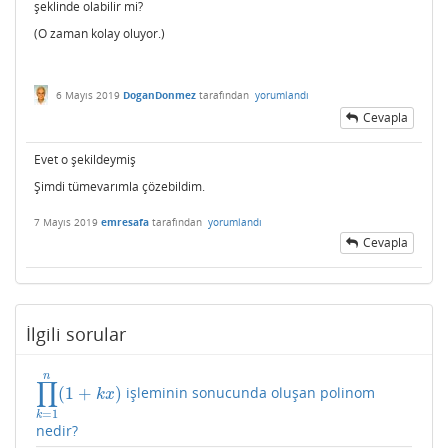
şeklinde olabilir mi?
(O zaman kolay oluyor.)
6 Mayıs 2019
DoganDonmez
tarafından
yorumlandı
Cevapla
Evet o şekildeymiş
Şimdi tümevarımla çözebildim.
7 Mayıs 2019
emresafa
tarafından
yorumlandı
Cevapla
İlgili sorular
n
∏
(
1
+
)
işleminin sonucunda oluşan polinom
∏
k
=
1
n
(
1
+
k
x
)
k
x
=
1
k
nedir?