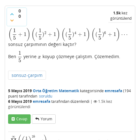
0
1.5k
kez
0
görüntülendi
1
1
1
1
(
)
(
)
(
)
(
)
2
4
6
+
1
(
)
+
1
(
)
+
1
(
)
+
1
⋯
(
1
5
+
1
)
(
(
1
5
)
2
+
1
)
(
(
1
5
)
4
+
1
)
(
(
1
5
)
6
+
1
)
⋯
5
5
5
5
sonsuz çarpımının değeri kaçtır?
1
Ben
yerine
koyup çözmeye çalıştım. Çözemedim.
1
5
x
x
5
sonsuz-çarpım
5 Mayıs 2019
Orta Öğretim Matematik
kategorisinde
emresafa
(
194
puan)
tarafından
soruldu
6 Mayıs 2019
emresafa
tarafından
düzenlendi
|
1.5k
kez
görüntülendi
Cevap
Yorum
2
∞
k
1