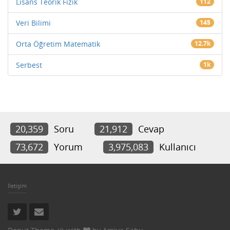
Lisans Teorik Fizik
112
Veri Bilimi
145
Orta Öğretim Matematik
12.7k
Serbest
1k
20,359
Soru
21,912
Cevap
73,672
Yorum
3,975,083
Kullanıcı
İletişim