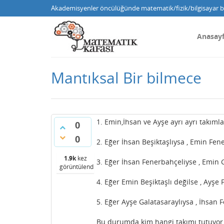
Akademisyenler öncülüğünde matematik/fizik/bilgisayar bi
Anasay
Mantıksal Bir bilmece
1. Emin,İhsan ve Ayşe ayrı ayrı takım
0
0
2. Eğer İhsan Beşiktaşlıysa , Emin Fen
1.9k
kez
3. Eğer İhsan Fenerbahçeliyse , Emin G
görüntülendi
4. Eğer Emin Beşiktaşlı değilse , Ayşe 
5. Eğer Ayşe Galatasaraylıysa , İhsan 
Bu durumda kim hangi takımı tutuyor