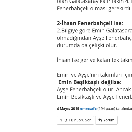
olan Galatasaray kalır lâkin 4. 
Fenerbahçeli olması gerekirdi. 
2-İhsan Fenerbahçeli ise:
2.Bilgiye göre Emin Galatasaray
olmadığından Ayşe Fenerbahçel
durumda da çelişki olur.
İhsan ise geriye kalan tek takı
Emin ve Ayşe'nin takımları için 
Emin Beşiktaşlı değilse:
Ayşe Fenerbahçeli olur. Ancak 
Emin Beşiktaşlı ve Ayşe Fenerb
4 Mayıs 2019
emresafa
(
194
puan)
tarafınd
Ilgili Bir Soru Sor
Yorum