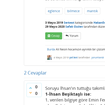
eglence
bilmece
mantık
3 Mayıs 2019
Serbest
kategorisinde
HakanE
29 Mayıs 2020
Safak Ozden
tarafından
düze
Cevap
Yorum
Burda
Ali Nesin hocamızın ayrıntılı bir çözüm
4 Mayıs 2019
ysf.knt
tarafından
yorumlandı
2
Cevaplar
0
Soruyu İhsan'ın tuttuğu takıml
0
1-İhsan Beşiktaşlı ise:
1. verilen bilgiye göre Emin Fe