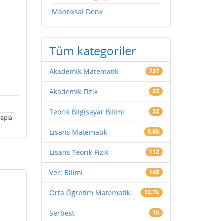
Mantıksal Denk
Tüm kategoriler
Akademik Matematik
737
Akademik Fizik
52
Teorik Bilgisayar Bilimi
32
apla
Lisans Matematik
5.6k
Lisans Teorik Fizik
112
Veri Bilimi
145
Orta Öğretim Matematik
12.7k
Serbest
1k