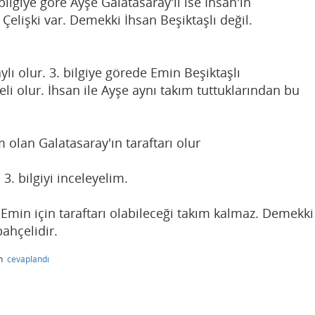
bilgiye göre Ayşe Galatasaray'lı ise İhsan'ın
Çelişki var. Demekki İhsan Beşiktaşlı değil.
lı olur. 3. bilgiye görede Emin Beşiktaşlı
i olur. İhsan ile Ayşe aynı takım tuttuklarından bu
m olan Galatasaray'ın taraftarı olur
3. bilgiyi inceleyelim.
Emin için taraftarı olabileceği takım kalmaz. Demekki
ahçelidir.
an
cevaplandı