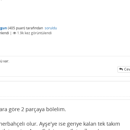
rgun
(
405
puan)
tarafından
soruldu
nlendi
|
1.9k
kez görüntülendi
ü var.
Cev
ara göre 2 parçaya bölelim.
nerbahçeli olur. Ayşe'ye ise geriye kalan tek takım