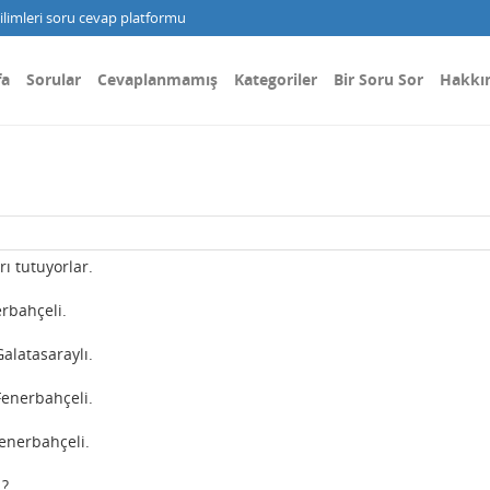
limleri soru cevap platformu
fa
Sorular
Cevaplanmamış
Kategoriler
Bir Soru Sor
Hakkı
ları tutuyorlar.
erbahçeli.
alatasaraylı.
Fenerbahçeli.
Fenerbahçeli.
 ?