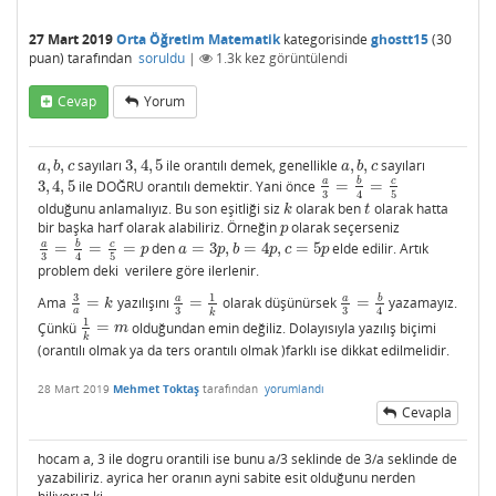
27 Mart 2019
Orta Öğretim Matematik
kategorisinde
ghostt15
(
30
puan)
tarafından
soruldu
|
1.3k
kez görüntülendi
Cevap
Yorum
,
,
sayıları
3
,
4
,
5
ile orantılı demek, genellikle
,
,
sayıları
a
,
b
,
c
3
,
4
,
5
a
,
b
,
c
a
b
c
a
b
c
b
c
a
3
,
4
,
5
ile DOĞRU orantılı demektir. Yani önce
=
=
3
,
4
,
5
a
3
=
b
4
=
c
5
3
5
4
olduğunu anlamalıyız. Bu son eşitliği siz
olarak ben
olarak hatta
k
t
k
t
bir başka harf olarak alabiliriz. Örneğin
olarak seçerseniz
p
p
b
c
a
=
=
=
den
=
3
,
=
4
,
=
5
elde edilir. Artık
a
3
=
b
4
=
c
5
=
p
a
=
3
p
,
b
=
4
p
,
c
=
5
p
p
a
p
b
p
c
p
3
5
4
problem deki verilere göre ilerlenir.
3
1
b
a
a
Ama
=
yazılışını
=
olarak düşünürsek
=
yazamayız.
3
a
=
k
a
3
=
1
k
a
3
=
b
4
k
3
3
a
4
k
1
Çünkü
=
olduğundan emin değiliz. Dolayısıyla yazılış biçimi
1
k
=
m
m
k
(orantılı olmak ya da ters orantılı olmak )farklı ise dikkat edilmelidir.
28 Mart 2019
Mehmet Toktaş
tarafından
yorumlandı
Cevapla
hocam a, 3 ile dogru orantili ise bunu a/3 seklinde de 3/a seklinde de
yazabiliriz. ayrica her oranın ayni sabite esit olduğunu nerden