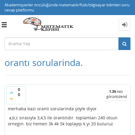
Akademisyenler öncülüğünde matematik/fizik/bilgisayar bilimleri soru
cevap platformu
Toggle
navigation
orantı sorularinda.
0
1.3k
kez
0
görüntülendi
merhaba bazi oranti sorularinda şöyle diyor.
a,b,c sirasiyla 3,4,5 ile orantılıdır. toplamları 240 olsun
ornegin. biz hemen 3k 4k 5k toplayip k yı 20 buluruz.