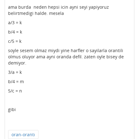
ama burda neden hepsi icin ayni seyi yapiyoruz
belirtmedigi halde. mesela
a/3 = k
b/4 = k
c/5 = k
soyle sesem olmaz miydi yine harfler o sayilarla orantili
olmus oluyor ama ayni oranda defil. zaten oyle bisey de
demiyor.
3/a = k
b/4 = m
5/c = n
gibi
oran-orantı