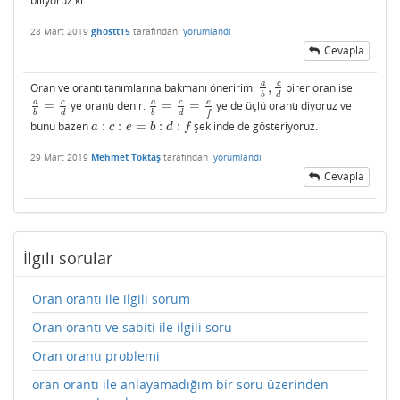
biliyoruz ki
28 Mart 2019
ghostt15
tarafından
yorumlandı
Cevapla
c
a
Oran ve orantı tanımlarına bakmanı öneririm.
,
birer oran ise
a
b
,
c
d
b
d
c
c
e
a
a
=
ye orantı denir.
=
=
ye de üçlü orantı diyoruz ve
a
b
=
c
d
a
b
=
c
d
=
e
f
b
d
b
d
f
bunu bazen
:
:
=
:
:
şeklinde de gösteriyoruz.
a
:
c
:
e
=
b
:
d
:
f
a
c
e
b
d
f
29 Mart 2019
Mehmet Toktaş
tarafından
yorumlandı
Cevapla
İlgili sorular
Oran orantı ile ilgili sorum
Oran orantı ve sabiti ile ilgili soru
Oran orantı problemi
oran orantı ile anlayamadığım bir soru üzerinden