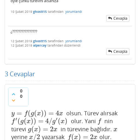
öyle çünkü türevini alsanıza
10 Şubat 2019
ghostt15
tarafından
yorumlandı
Cevapla
¿????????????????
12 Şubat 2019
ghostt15
tarafından
yorumlandı
12 Şubat 2019
alpercay
tarafından
düzenlendi
Cevapla
3
Cevaplar
0
0
=
(
(
)
)
=
4
olsun. Türev alırsak
y
=
f
(
g
(
x
)
)
=
4
x
y
f
g
x
x
′
′
(
(
)
)
=
4
/
(
)
olur. Yani
nin
f
′
(
g
(
x
)
)
=
4
/
g
′
(
x
)
f
f
g
x
g
x
f
(
)
=
2
türevi
in türevine bağlıdır.
g
(
x
)
=
2
x
x
g
x
x
x
/
2
(
)
=
2
yerine
yazarsak
olur.
x
/
2
f
(
x
)
=
2
x
x
f
x
x