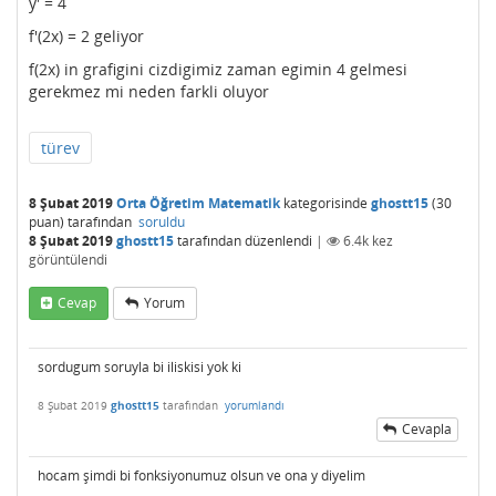
y' = 4
f'(2x) = 2 geliyor
f(2x) in grafigini cizdigimiz zaman egimin 4 gelmesi
gerekmez mi neden farkli oluyor
türev
8 Şubat 2019
Orta Öğretim Matematik
kategorisinde
ghostt15
(
30
puan)
tarafından
soruldu
8 Şubat 2019
ghostt15
tarafından
düzenlendi
|
6.4k
kez
görüntülendi
Cevap
Yorum
sordugum soruyla bi iliskisi yok ki
8 Şubat 2019
ghostt15
tarafından
yorumlandı
Cevapla
hocam şimdi bi fonksiyonumuz olsun ve ona y diyelim