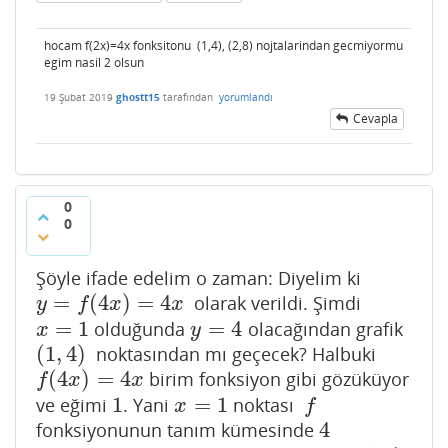
hocam f(2x)=4x fonksitonu (1,4), (2,8) nojtalarindan gecmiyormu
egim nasil 2 olsun
19 Şubat 2019
ghostt15
tarafından
yorumlandı
Cevapla
0
0
Şöyle ifade edelim o zaman: Diyelim ki
=
(
4
)
=
4
olarak verildi. Şimdi
y
=
f
(
4
x
)
=
4
x
y
f
x
x
=
1
=
4
olduğunda
olacağından grafik
x
=
1
y
=
4
x
y
(
1
,
4
)
noktasından mı geçecek? Halbuki
(
1
,
4
)
(
4
)
=
4
birim fonksiyon gibi gözüküyor
f
(
4
x
)
=
4
x
f
x
x
1
=
1
ve eğimi
. Yani
noktası
1
x
=
1
f
x
f
4
fonksiyonunun tanım kümesinde
4