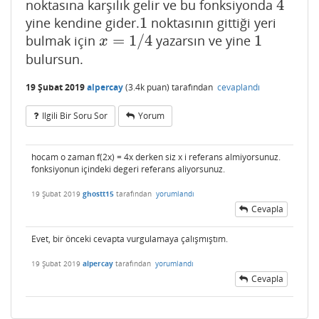
4
noktasına karşılık gelir ve bu fonksiyonda
4
1
yine kendine gider.
noktasının gittiği yeri
1
=
1
/
4
1
bulmak için
yazarsın ve yine
x
=
1
/
4
1
x
bulursun.
19 Şubat 2019
alpercay
(
3.4k
puan)
tarafından
cevaplandı
Ilgili Bir Soru Sor
Yorum
hocam o zaman f(2x) = 4x derken siz x i referans almiyorsunuz.
fonksiyonun içindeki degeri referans aliyorsunuz.
19 Şubat 2019
ghostt15
tarafından
yorumlandı
Cevapla
Evet, bir önceki cevapta vurgulamaya çalışmıştım.
19 Şubat 2019
alpercay
tarafından
yorumlandı
Cevapla