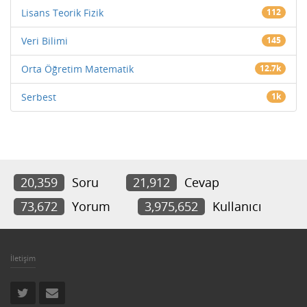
Lisans Teorik Fizik
112
Veri Bilimi
145
Orta Öğretim Matematik
12.7k
Serbest
1k
20,359
Soru
21,912
Cevap
73,672
Yorum
3,975,652
Kullanıcı
İletişim