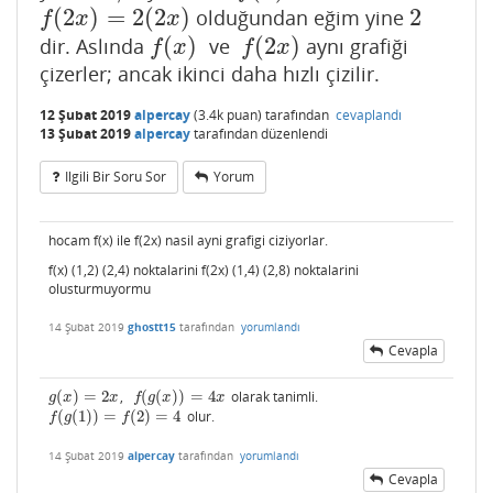
(
2
)
=
2
(
2
)
2
olduğundan eğim yine
f
(
2
x
)
=
2
(
2
x
)
2
f
x
x
(
)
(
2
)
dir. Aslında
ve
aynı grafiği
f
(
x
)
f
(
2
x
)
f
x
f
x
çizerler; ancak ikinci daha hızlı çizilir.
12 Şubat 2019
alpercay
(
3.4k
puan)
tarafından
cevaplandı
13 Şubat 2019
alpercay
tarafından
düzenlendi
Ilgili Bir Soru Sor
Yorum
hocam f(x) ile f(2x) nasil ayni grafigi ciziyorlar.
f(x) (1,2) (2,4) noktalarini f(2x) (1,4) (2,8) noktalarini
olusturmuyormu
14 Şubat 2019
ghostt15
tarafından
yorumlandı
Cevapla
(
)
=
2
,
(
(
)
)
=
4
olarak tanimli.
g
(
x
)
=
2
x
f
(
g
(
x
)
)
=
4
x
g
x
x
f
g
x
x
(
(
1
)
)
=
(
2
)
=
4
olur.
f
(
g
(
1
)
)
=
f
(
2
)
=
4
f
g
f
14 Şubat 2019
alpercay
tarafından
yorumlandı
Cevapla