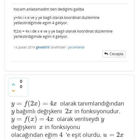
hocam anlatamadim ben dedigimi galiba
y=4x i x e ve y ye bagli olarak koordinat duzlemine
yetlestirdigimde egim 4 geliyor.
f(2x) = 4x i de x e ve y ye bagli olarak koordinat düzlemine
yerlestirdigimde egim 4 geliyor.
14 Şubat 2019
ghostt15
tarafından
yorumlandı
Cevapla
0
0
=
(
2
)
=
4
olarak tanımlandığından
y
=
f
(
2
x
)
=
4
x
y
f
x
x
2
bağımlı değişkeni
in fonksiyonudur.
y
2
x
y
x
=
(
)
=
4
olarak verilseydi
y
=
f
(
x
)
=
4
x
y
y
f
x
x
y
değişkeni
in fonksiyonu
x
x
4
=
2
olacağından eğim
'e eşit olurdu.
4
u
=
2
x
u
x