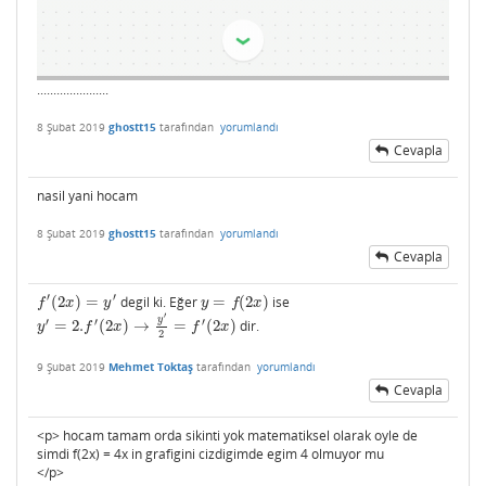
......................
8 Şubat 2019
ghostt15
tarafından
yorumlandı
Cevapla
nasil yani hocam
8 Şubat 2019
ghostt15
tarafından
yorumlandı
Cevapla
′
′
(
2
)
=
degil ki. Eğer
=
(
2
)
ise
f
′
(
2
x
)
=
y
′
y
=
f
(
2
x
)
f
x
y
y
f
x
′
y
′
′
′
=
2.
(
2
)
→
=
(
2
)
dir.
y
′
=
2.
f
′
(
2
x
)
→
y
′
2
=
f
′
(
2
x
)
y
f
x
f
x
2
9 Şubat 2019
Mehmet Toktaş
tarafından
yorumlandı
Cevapla
<p> hocam tamam orda sikinti yok matematiksel olarak oyle de
simdi f(2x) = 4x in grafigini cizdigimde egim 4 olmuyor mu
</p>