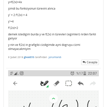
y=f(2x)=4x
şimdi bu fonksiyonun türevini alınca
y' = 2.f'(2x) = 4
y'=4
f'(2x)=2
demek istedigim burda y ve f(2x) in türevleri (egimleri) nrden farkli
geliyor
y nin ve f(2x) in grafigibi cizdigimde ayni dogruyu cizmi
olmayacakmiyim
8 Şubat 2019
ghostt15
tarafından
yorumlandı
Cevapla