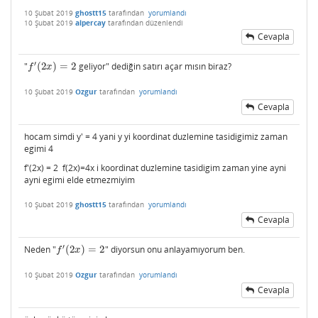
10 Şubat 2019
ghostt15
tarafından
yorumlandı
10 Şubat 2019
alpercay
tarafından
düzenlendi
Cevapla
′
"
(
2
)
=
2
geliyor" dediğin satırı açar mısın biraz?
f
′
(
2
x
)
=
2
f
x
10 Şubat 2019
Ozgur
tarafından
yorumlandı
Cevapla
hocam simdi y' = 4 yani y yi koordinat duzlemine tasidigimiz zaman
egimi 4
f'(2x) = 2 f(2x)=4x i koordinat duzlemine tasidigim zaman yine ayni
ayni egimi elde etmezmiyim
10 Şubat 2019
ghostt15
tarafından
yorumlandı
Cevapla
′
Neden "
(
2
)
=
2
" diyorsun onu anlayamıyorum ben.
f
′
(
2
x
)
=
2
f
x
10 Şubat 2019
Ozgur
tarafından
yorumlandı
Cevapla