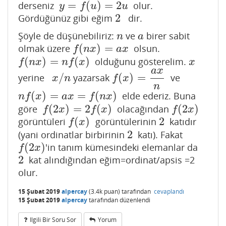
=
(
)
=
2
derseniz
olur.
y
=
f
(
u
)
=
2
u
y
f
u
u
2
Gördüğünüz gibi eğim
dir.
2
Şöyle de düşünebiliriz:
ve
birer sabit
n
a
n
a
(
)
=
olmak üzere
olsun.
f
(
n
x
)
=
a
x
f
n
x
a
x
(
)
=
(
)
olduğunu gösterelim.
f
(
n
x
)
=
n
f
(
x
)
x
f
n
x
n
f
x
x
a
x
/
(
)
=
yerine
yazarsak
ve
x
/
n
f
(
x
)
=
a
x
n
x
n
f
x
n
(
)
=
=
(
)
elde ederiz. Buna
n
f
(
x
)
=
a
x
=
f
(
n
x
)
n
f
x
a
x
f
n
x
(
2
)
=
2
(
)
(
2
)
göre
olacağından
f
(
2
x
)
=
2
f
(
x
)
f
(
2
x
)
f
x
f
x
f
x
(
)
2
görüntüleri
görüntülerinin
katıdır
f
(
x
)
2
f
x
2
(yani ordinatlar birbirinin
katı). Fakat
2
(
2
)
'in tanım kümesindeki elemanlar da
f
(
2
x
)
f
x
2
kat alındığından eğim=ordinat/apsis =2
2
olur.
15 Şubat 2019
alpercay
(
3.4k
puan)
tarafından
cevaplandı
15 Şubat 2019
alpercay
tarafından
düzenlendi
Ilgili Bir Soru Sor
Yorum