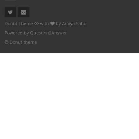
Donut Theme
with
by
Amiya Sahu
Powered by
Question2Answer
Donut theme