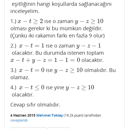
eşitliğinin hangi koşullarda sağlanacağını
inceleyelim.
−
≥
2
−
≥
10
1.)
ise o zaman
x
−
t
≥
2
y
−
z
≥
10
x
t
y
z
olması gerekir ki bu mümkün değildir.
(Çünkü iki rakamın farkı en fazla 9 olur)
−
=
1
−
−
1
2.)
ise o zaman
x
−
t
=
1
y
−
z
−
1
x
t
y
z
olacaktır. Bu durumda istenen toplam
−
+
−
=
1
−
1
=
0
olacaktır.
x
−
t
+
y
−
z
=
1
−
1
=
0
x
t
y
z
−
=
0
−
≥
10
3.)
ise
olmalıdır. Bu
x
−
t
=
0
y
−
z
≥
10
x
t
y
z
olamaz.
−
≤
0
−
≥
10
4.)
ise yine
x
−
t
≤
0
y
−
z
≥
10
x
t
y
z
olacaktır.
Cevap sıfır olmalıdır.
4 Haziran 2015
Mehmet Toktaş
(
19.2k
puan)
tarafından
cevaplandı