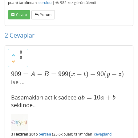
puan)
tarafından
soruldu
|
982
kez görüntülendi
Cevap
Yorum
2
Cevaplar
0
0
909
=
−
=
999
(
−
)
+
90
(
−
)
909
=
A
−
B
=
999
(
x
−
t
)
+
90
(
y
−
z
)
A
B
x
t
y
z
ise ...
=
10
+
Basamaklari actik sadece
a
b
=
10
a
+
b
a
b
a
b
seklinde..
3 Haziran 2015
Sercan
(
25.6k
puan)
tarafından
cevaplandı