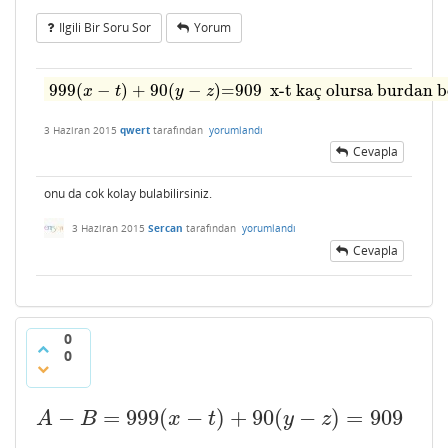
Ilgili Bir Soru Sor
Yorum
999
(
−
)
+
90
(
−
)=909 x-t kaç olursa burdan bo
x
t
y
z
3 Haziran 2015
qwert
tarafından
yorumlandı
Cevapla
onu da cok kolay bulabilirsiniz.
3 Haziran 2015
Sercan
tarafından
yorumlandı
Cevapla
0
0
−
=
999
(
−
)
+
90
(
−
)
=
909
A
−
B
=
999
(
x
−
t
)
+
90
(
y
−
z
)
=
909
A
B
x
t
y
z