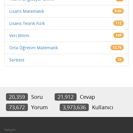
Lisans Matematik
5.6k
Lisans Teorik Fizik
112
Veri Bilimi
145
Orta Öğretim Matematik
12.7k
Serbest
1k
20,359
Soru
21,912
Cevap
73,672
Yorum
3,973,636
Kullanıcı
İletişim