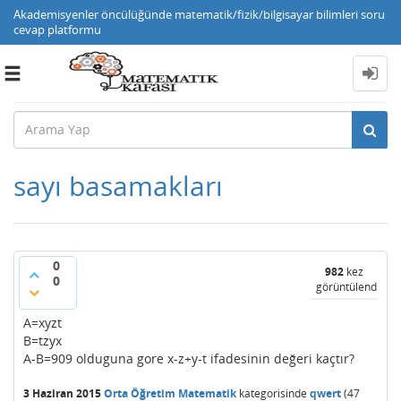
Akademisyenler öncülüğünde matematik/fizik/bilgisayar bilimleri soru
cevap platformu
Toggle
navigation
sayı basamakları
0
982
kez
0
görüntülendi
A=xyzt
B=tzyx
A-B=909 olduguna gore x-z+y-t ifadesinin değeri kaçtır?
3 Haziran 2015
Orta Öğretim Matematik
kategorisinde
qwert
(
47