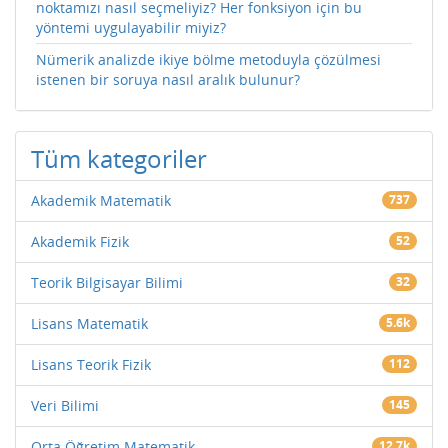
noktamızı nasıl seçmeliyiz? Her fonksiyon için bu
yöntemi uygulayabilir miyiz?
Nümerik analizde ikiye bölme metoduyla çözülmesi
istenen bir soruya nasıl aralık bulunur?
Tüm kategoriler
Akademik Matematik
737
Akademik Fizik
52
Teorik Bilgisayar Bilimi
32
Lisans Matematik
5.6k
Lisans Teorik Fizik
112
Veri Bilimi
145
Orta Öğretim Matematik
12.7k