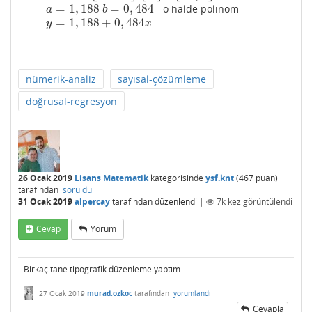
=
1
,
188
=
0
,
484
o halde polinom
a
=
1
,
188
b
=
0
,
484
a
b
=
1
,
188
+
0
,
484
y
=
1
,
188
+
0
,
484
x
y
x
nümerik-analiz
sayısal-çözümleme
doğrusal-regresyon
26 Ocak 2019
Lisans Matematik
kategorisinde
ysf.knt
(
467
puan)
tarafından
soruldu
31 Ocak 2019
alpercay
tarafından
düzenlendi
|
7k
kez görüntülendi
Cevap
Yorum
Birkaç tane tipografik düzenleme yaptım.
27 Ocak 2019
murad.ozkoc
tarafından
yorumlandı
Cevapla