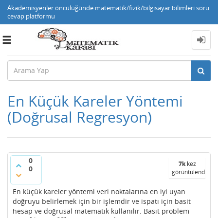
Akademisyenler öncülüğünde matematik/fizik/bilgisayar bilimleri soru
cevap platformu
Toggle
navigation
En Küçük Kareler Yöntemi
(Doğrusal Regresyon)
0
7k
kez
0
görüntülendi
En küçük kareler yöntemi veri noktalarına en iyi uyan
doğruyu belirlemek için bir işlemdir ve ispatı için basit
hesap ve doğrusal matematik kullanılır. Basit problem