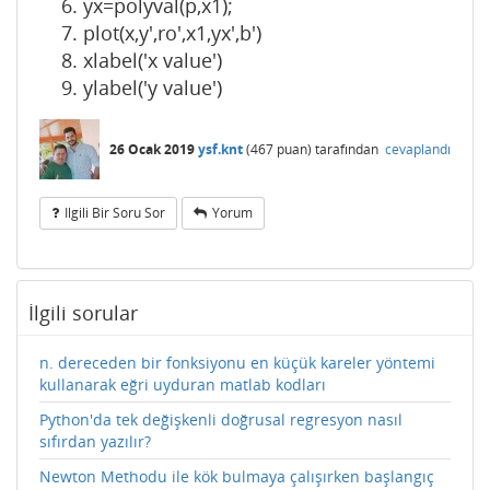
yx=polyval(p,x1);
plot(x,y',ro',x1,yx',b')
xlabel('x value')
ylabel('y value')
26 Ocak 2019
ysf.knt
(
467
puan)
tarafından
cevaplandı
Ilgili Bir Soru Sor
Yorum
İlgili sorular
n. dereceden bir fonksiyonu en küçük kareler yöntemi
kullanarak eğri uyduran matlab kodları
Python'da tek değişkenli doğrusal regresyon nasıl
sıfırdan yazılır?
Newton Methodu ile kök bulmaya çalışırken başlangıç