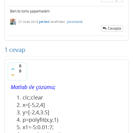
Ben bi türlü yapamadım
27 Ocak 2019
ysf.knt
tarafından
yorumlandı
Cevapla
1
cevap
0
0
Matlab ile çözümü;
clc;clear
x=[-5,2,4]
y=[-2,4,3.5]
p=polyfit(x,y,1)
x1=-5:0.01:7;