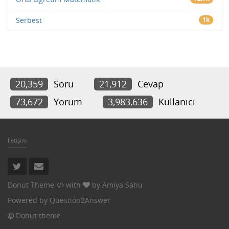
Serbest
1k
20,359
Soru
21,912
Cevap
73,672
Yorum
3,983,636
Kullanıcı
İletişim
Donut Theme
with
by
Amiya Sahu
Powered by
Question2Answer
Donut theme