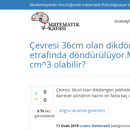
Akademisyenler öncülüğünde matematik/fizik/bilgisayar bi
Anasay
Çevresi 36cm olan dikdör
etrafında döndürülüyor.M
cm^3 olabilir?
Çevresi 36cm olan dikdörtgen şeklind
0
dairesel silindirin hacmi en fazla kaç 
0
dogru-analitik-geometri
3.7k
kez
görüntülendi
11 Ocak 2019
Lisans Matematik
kategorisin