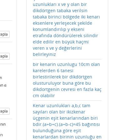
uzunlukları x ve y olan bir
dikdörtgen tabaka verilsin
tabaka birinci bölgede iki kenarı
eksenlere yerleşecek şekilde
konumlandırılıp y ekseni
apla
etrafında döndürülerek silindir
elde edilir en büyük haçmi
veren x ve y değerlerini
belirleyiniz
apla
bir kenarin uzunlugu 10cm olan
karelerden 6 tanesi
birlestirilerek bir dikdörtgen
in
olusturuluyor buna göre bu
an
a
a
dikdortgenin cevresi en fazla kaç
cm olabilir
Kenar uzunlukları a,b,c tam
apla
sayıları olan bir ikizkenar
üçgenin eşit kenarlarından biri
bdir.(a+b+c).(a+b-c)=45 bağıntısı
anın
bulunduğuna göre eşit
rı
kenarlardan birinin uzunluğu en