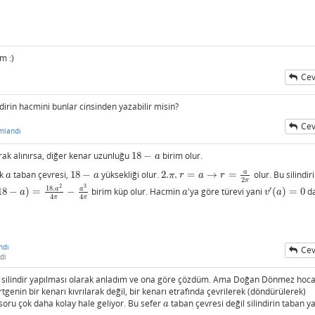
m :)
Cev
ndirin hacmini bunlar cinsinden yazabilir misin?
Cev
mlandı
ak alınırsa, diğer kenar uzunluğu
18
−
birim olur.
18
−
a
a
a
ak
taban çevresi,
18
−
yüksekliği olur.
2.
.
=
→
=
olur. Bu silindir
a
18
−
a
2.
π
.
r
=
a
→
r
=
a
2
π
a
a
π
r
a
r
2
π
2
3
18.
a
a
′
18
−
)
=
−
birim küp olur. Hacmin
'ya göre türevi yani
(
)
=
0
d
2
4
π
−
a
3
4
π
a
v
′
(
a
)
=
0
a
a
v
a
4
4
π
π
ndı
Cev
di
rak silindir yapılması olarak anladım ve ona göre çözdüm. Ama Doğan Dönmez hoc
tgenin bir kenarı kıvrılarak değil, bir kenarı etrafında çevrilerek (döndürülerek)
soru çok daha kolay hale geliyor. Bu sefer
taban çevresi değil silindirin taban ya
a
a