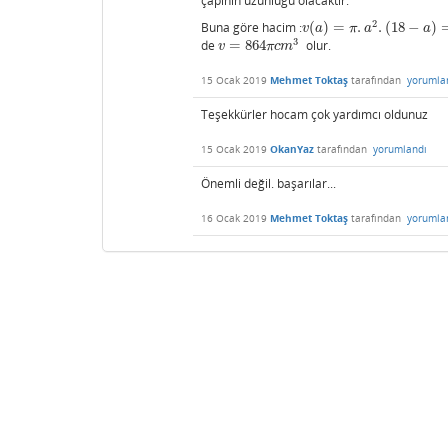
çapının uzunluğu olacaktır.
2
Buna göre hacim :
(
)
=
.
.
(
18
−
)
v
(
a
)
=
π
.
a
2
.
(
18
−
a
)
=
18.
π
.
a
2
v
a
π
a
a
3
de
=
864
olur.
v
=
864
π
c
m
3
v
π
c
m
15 Ocak 2019
Mehmet Toktaş
tarafından
yorumla
Teşekkürler hocam çok yardımcı oldunuz
15 Ocak 2019
OkanYaz
tarafından
yorumlandı
Önemli değil. başarılar...
16 Ocak 2019
Mehmet Toktaş
tarafından
yorumla