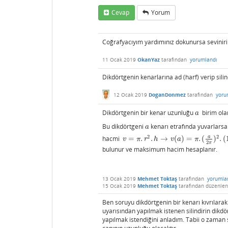
Cevap
Yorum
Coğrafyacıyım yardımınız dokunursa seviniri
11 Ocak 2019
OkanYaz
tarafından
yorumlandı
Dikdörtgenin kenarlarına ad (harf) verip sili
12 Ocak 2019
DoganDonmez
tarafından
yoru
Dikdörtgenin bir kenar uzunluğu
birim olar
a
a
Bu dikdörtgeni
kenarı etrafında yuvarlars
a
a
a
2
2
hacmi
=
.
.
→
(
)
=
.
(
)
.
(
v
=
π
.
r
2
.
h
→
v
(
a
)
=
π
.
(
a
2
π
)
2
.
(
18
−
a
)
=
18.
a
v
π
r
h
v
a
π
2
π
bulunur ve maksimum hacim hesaplanır.
13 Ocak 2019
Mehmet Toktaş
tarafından
yorumla
15 Ocak 2019
Mehmet Toktaş
tarafından
düzenlen
Ben soruyu dikdörtgenin bir kenarı kıvrıla
uyarısından yapılmak istenen silindirin dikdör
yapılmak istendiğini anladım. Tabii o zaman 