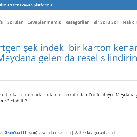
limleri soru cevap platformu
fa
Sorular
Cevaplanmamış
Kategoriler
Bir Soru Sor
Hakkı
tgen şeklindeki bir karton kenar
eydana gelen dairesel silindirin
eki bir karton kenarlarından biri etrafında döndürülüyor.Meydana 
cm^3 olabilir?
de
OkanYaz
(
11
puan)
tarafından
soruldu
|
3.7k
kez görüntülendi