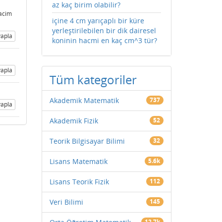
az kaç birim olabilir?
acim
içine 4 cm yarıçaplı bir küre
yerleştirilebilen bir dik dairesel
apla
koninin hacmi en kaç cm^3 tür?
apla
Tüm kategoriler
Akademik Matematik
737
apla
Akademik Fizik
52
Teorik Bilgisayar Bilimi
32
Lisans Matematik
5.6k
Lisans Teorik Fizik
112
Veri Bilimi
145
12.7k