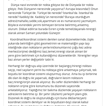
Dünya nasıl evrende bir nokta gibiyse biz de Dünyada bir nokta
gibiyiz. Peki Dünyanın neresinde yaşıyoruz? Avrupa kıtasında(!) Onun
neresinde Türkiye'de. Türkiye'de nerede? İstanbul'da. İstanbul'da
nerede? Kadıköy'de. Kadıköy'ün neresinde? Buraya oturduğum
adresi(mahalle,cadde,sok,apartmanı ve ev numarasını) yazmalıyım.
Böylece evrendeki yerimi bilmeyen birisine belirtmiş,anlatmış
olurum. Dikkat edilirse burada Evren içinde temel(dayanak-nirengi)
olarak alınan Saman yolundaki Güneştir.
Koordinat/koordinat sistemi denilen sanal düzeneklerinde; (tıpkı
yukarıda belirttiğim gibi) geometrinin ve matematiğin yapı taşı
niteliğinde olan noktaların yerlerini(konumlarını) çoğu kez adına
merkez(orijine) dediğimiz baz,temel,nirengi olarak alınan bir
yere göre belirtmek için kullandığımız düzeneklerdir. Nirengiler veya
baz alınan yerler değişebilir tabii ki.
Herhangi bir doğruyu alıp üzerinde bir başlangıç/nirengi noktası
seçip, reel sayıların yerini bu noktaya göre anlatmaya çalışırsak, tek
boyutlu bir koordinat sistemi oluşturmuş oluruz. Ama bu işi birbirine
dik olan iki doğru ile yaparsak, doğruların kesim noktasını
baz,nirengi/orijin alarak alıyoruz. Bu sefer düzlemdeki herhangi bir
noktanın orijine göre konumunu bu düzenek sayesinde
anlatabiliyoruz. Yaptığımız bir bakıma düzlemde yaşayan noktaların
adreslerini belirtme işi. Bir şehir (düzlem) yerleşim planı gibi.
Düzenek iki doğru ile oluşturulduğu için buna dik(kartezyen)
koordinat sistemi deniliyor ve iki boyutlu(en-boy) olarak kabul