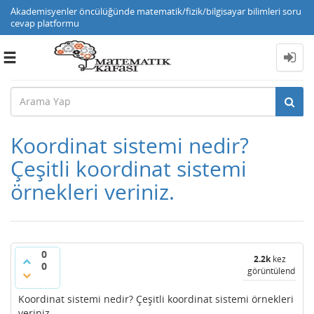
Akademisyenler öncülüğünde matematik/fizik/bilgisayar bilimleri soru
cevap platformu
Toggle
navigation
Koordinat sistemi nedir?
Çeşitli koordinat sistemi
örnekleri veriniz.
0
2.2k
kez
0
görüntülendi
Koordinat sistemi nedir? Çeşitli koordinat sistemi örnekleri
veriniz.