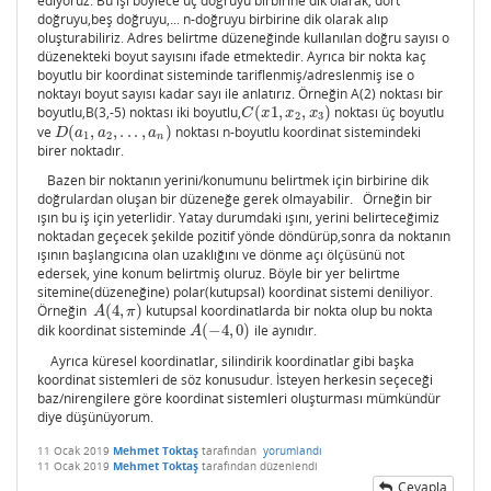
ediyoruz. Bu işi böylece üç doğruyu birbirine dik olarak, dört
doğruyu,beş doğruyu,... n-doğruyu birbirine dik olarak alıp
oluşturabiliriz. Adres belirtme düzeneğinde kullanılan doğru sayısı o
düzenekteki boyut sayısını ifade etmektedir. Ayrıca bir nokta kaç
boyutlu bir koordinat sisteminde tariflenmiş/adreslenmiş ise o
noktayı boyut sayısı kadar sayı ile anlatırız. Örneğin A(2) noktası bir
boyutlu,B(3,-5) noktası iki boyutlu,
(
1
,
,
)
noktası üç boyutlu
C
(
x
1
,
x
2
,
x
3
)
C
x
x
x
2
3
ve
(
,
,
.
.
.
,
)
noktası n-boyutlu koordinat sistemindeki
D
(
a
1
,
a
2
,
.
.
.
,
a
n
)
D
a
a
a
1
2
n
birer noktadır.
Bazen bir noktanın yerini/konumunu belirtmek için birbirine dik
doğrulardan oluşan bir düzeneğe gerek olmayabilir. Örneğin bir
ışın bu iş için yeterlidir. Yatay durumdaki ışını, yerini belirteceğimiz
noktadan geçecek şekilde pozitif yönde döndürüp,sonra da noktanın
ışının başlangıcına olan uzaklığını ve dönme açı ölçüsünü not
edersek, yine konum belirtmiş oluruz. Böyle bir yer belirtme
sitemine(düzeneğine) polar(kutupsal) koordinat sistemi deniliyor.
Örneğin
(
4
,
)
kutupsal koordinatlarda bir nokta olup bu nokta
A
(
4
,
π
)
A
π
dik koordinat sisteminde
(
−
4
,
0
)
ile aynıdır.
A
(
−
4
,
0
)
A
Ayrıca küresel koordinatlar, silindirik koordinatlar gibi başka
koordinat sistemleri de söz konusudur. İsteyen herkesin seçeceği
baz/nirengilere göre koordinat sistemleri oluşturması mümkündür
diye düşünüyorum.
11 Ocak 2019
Mehmet Toktaş
tarafından
yorumlandı
11 Ocak 2019
Mehmet Toktaş
tarafından
düzenlendi
Cevapla