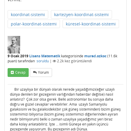
koordinat-sistemi
kartezyen-koordinat-sistemi
polar-koordinat-sistemi
küresel-koordinat-sistemi
9 Ocak 2019
Lisans Matematik
kategorisinde
murad.ozkoc
(
11.6k
puan)
tarafından
soruldu
|
2.2k
kez görüntülendi
Cevap
Yorum
Bir uzaylıya bir dünyalı olarak nerede yaşadığımızı(eğer uzaylı
dünya denilen bir gezegenin varlığından haberdar değilse) nasıl
anlatırız? Çok zor olsa gerek. Belki astronomlar bu soruya daha
doğru ve güzel cevaplar verebilirler. Ama uzaylı Samanyolu
galaksisini ve bu galaksideki(bir çok güneş sisteminden) bizim güneş
sistemimizi biliyorsa (bizim güneş sistemimizi diğerlerinden ayıran
nedir bilmiyorum) belki o zaman uzaylıya yaşadığımız yeri biraz
daha kolay anlatabiliriz. İşte ... isimli Güneşe en yakın üçüncü
gezegende yaşıyorum. Bu gezegenin adı Dünya.