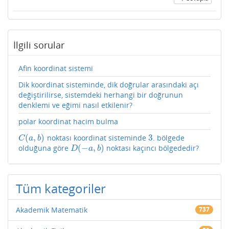
İlgili sorular
Afin koordinat sistemi
Dik koordinat sisteminde, dik doğrular arasındaki açı
değiştirilirse, sistemdeki herhangi bir doğrunun
denklemi ve eğimi nasıl etkilenir?
polar koordinat hacim bulma
(
,
)
3
noktası koordinat sisteminde
. bölgede
C
(
a
,
b
)
3
C
a
b
(
−
,
)
olduğuna göre
noktası kaçıncı bölgededir?
D
(
−
a
,
b
)
D
a
b
Tüm kategoriler
Akademik Matematik
737