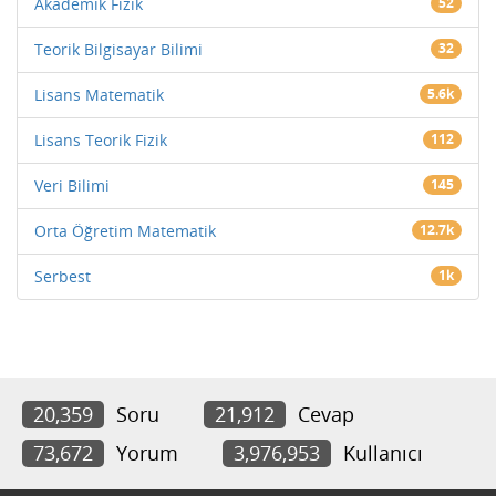
Akademik Fizik
52
Teorik Bilgisayar Bilimi
32
Lisans Matematik
5.6k
Lisans Teorik Fizik
112
Veri Bilimi
145
Orta Öğretim Matematik
12.7k
Serbest
1k
20,359
Soru
21,912
Cevap
73,672
Yorum
3,976,953
Kullanıcı