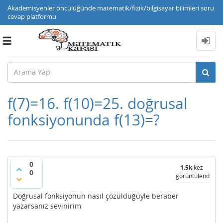
Akademisyenler öncülüğünde matematik/fizik/bilgisayar bilimleri soru
cevap platformu
Toggle
navigation
f(7)=16. f(10)=25. doğrusal
fonksiyonunda f(13)=?
0
1.5k
kez
0
görüntülendi
Doğrusal fonksiyonun nasıl çözüldüğüyle beraber
yazarsanız sevinirim