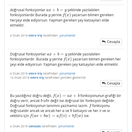
doğrusal fonksiyonlar
+
=
şeklinde yazılabilen
a
x
+
b
=
y
a
x
b
y
fonksiyonlardır.Burada
yerine
(
)
yazarsan bilmen gereken
y
f
(
x
)
y
f
x
herşeyi elde ediyorsun. Yapman gereken şey katsayıları elde
etmektir.
4 Ocak 2019
emre iriş
tarafından
yorumlandı
Cevapla
Doğrusal fonksiyonlar
+
=
şeklinde yazılabilen
a
x
+
b
=
y
a
x
b
y
fonksiyonlardır. Burada
yerine
(
)
yazarsan bilmen gereken her
y
f
(
x
)
y
f
x
şeyi elde ediyorsun. Yapman gereken şey katsayıları elde etmektir.
4 Ocak 2019
emre iriş
tarafından
yorumlandı
14 Ocak 2019
emre iriş
tarafından
yeniden gösterildi
Cevapla
Bu yazdığınız doğru değil,
(
)
=
+
fonksiyonunun grafiği bir
f
(
x
)
=
a
x
+
b
f
x
a
x
b
doğru verir, ancak
sıfır değil ise doğrusal bir fonksiyon değildir.
b
b
Doğrusal fonksiyonun tanımını yazmamız lazım.
fonksiyonu
f
f
doğrusaldır ancak ve ancak her
ve
katsayısi ve her
ve
a
b
v
w
a
b
v
w
vektörü için
(
+
)
=
(
)
+
(
)
ise.
f
(
a
v
+
b
w
)
=
a
f
(
v
)
+
b
f
(
w
)
f
a
v
b
w
a
f
v
b
f
w
4 Ocak 2019
canozan
tarafından
yorumlandı