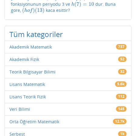
(
7
)
=
10
fonksiyonunun periyodu 3 ve
dur. Buna
h
(
7
)
=
10
h
(
)
(
13
)
gore,
kaca esittir?
(
h
o
f
)
(
13
)
h
o
f
Tüm kategoriler
Akademik Matematik
737
Akademik Fizik
52
Teorik Bilgisayar Bilimi
32
Lisans Matematik
5.6k
Lisans Teorik Fizik
112
Veri Bilimi
145
Orta Öğretim Matematik
12.7k
Serbest
1k