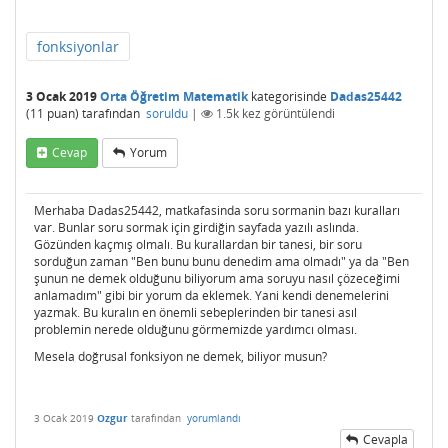
fonksiyonlar
3 Ocak 2019
Orta Öğretim Matematik
kategorisinde
Dadas25442
(
11
puan)
tarafından
soruldu
|
1.5k
kez görüntülendi
Cevap
Yorum
Merhaba Dadas25442, matkafasinda soru sormanin bazı kuralları
var. Bunlar soru sormak için girdiğin sayfada yazılı aslında.
Gözünden kaçmış olmalı. Bu kurallardan bir tanesi, bir soru
sorduğun zaman "Ben bunu bunu denedim ama olmadı" ya da "Ben
şunun ne demek olduğunu biliyorum ama soruyu nasıl çözeceğimi
anlamadım" gibi bir yorum da eklemek. Yani kendi denemelerini
yazmak. Bu kuralın en önemli sebeplerinden bir tanesi asıl
problemin nerede olduğunu görmemizde yardımcı olması.
Mesela doğrusal fonksiyon ne demek, biliyor musun?
3 Ocak 2019
Ozgur
tarafından
yorumlandı
Cevapla