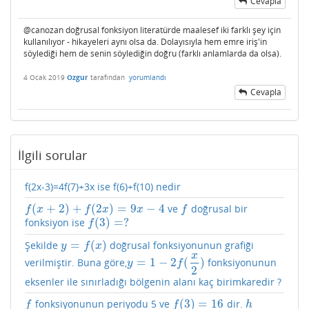
Cevapla
@canozan doğrusal fonksiyon literatürde maalesef iki farklı şey için
kullanılıyor - hikayeleri aynı olsa da. Dolayısıyla hem emre iriş'in
söylediği hem de senin söylediğin doğru (farklı anlamlarda da olsa).
4 Ocak 2019
Ozgur
tarafından
yorumlandı
Cevapla
İlgili sorular
f(2x-3)=4f(7)+3x ise f(6)+f(10) nedir
(
+
2
)
+
(
2
)
=
9
−
4
ve
doğrusal bir
f
(
x
+
2
)
+
f
(
2
x
)
=
9
x
−
4
f
f
x
f
x
x
f
(
3
)
=
?
fonksiyon ise
f
(
3
)
=
?
f
=
(
)
Şekilde
doğrusal fonksiyonunun grafiği
y
=
f
(
x
)
y
f
x
x
=
1
−
2
(
)
verilmiştir. Buna göre,
fonksiyonunun
y
=
1
−
2
f
(
x
2
)
y
f
2
eksenler ile sınırladığı bölgenin alanı kaç birimkaredir ?
(
3
)
=
16
fonksiyonunun periyodu 5 ve
dir.
f
f
(
3
)
=
16
h
f
f
h