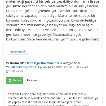
matematiği gayet iyi bir şekilde yapabiliyordum ama liseye
geçişimle beraber aniden matematikte bir düşüş yaşadım.
Bu da beni çok endişelendiriyor. Geceleri sürekli aklıma
takılıyor ne yapacağım ben diye. Matematikte sadece bir
konunun kolay sorularını çözebiliyorum. Konu ilerledikçe
sorulara mal mal bakmaya başlıyorum. İngilizcem aşırı
derecede iyi. Matematik ve Fizik derslerim ise biraz sıkıntılı
geri kalan hepsi ise gayet iyi. Matematikten çok
korkuyorum. Sizce ben ne okumalıyım? (Lise 3'e gidiyorum)
matematik
22 Kasım 2018
Orta Öğretim Matematik
kategorisinde
YelloftheCorruption
(
11
puan)
tarafından
soruldu
|
2k
kez
görüntülendi
Cevap
Yorum
Yapabildiklerine gore degilde sevdiklerinle alakali bir meslek
secmem daha iyi olacaktir.Sana onerim 6. 7. Sinif bir soru bankasi ya
da yaprak test alip cozmen eksiklerini farkedip calisman