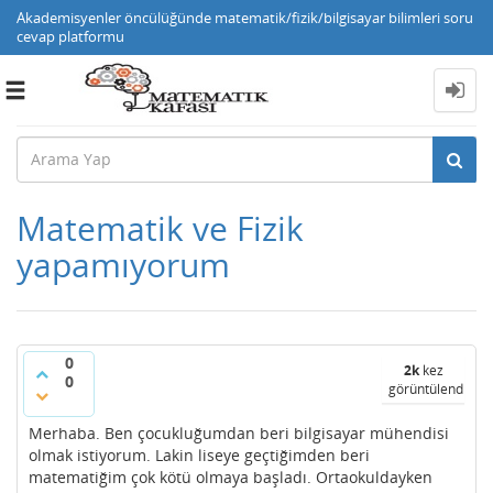
Akademisyenler öncülüğünde matematik/fizik/bilgisayar bilimleri soru
cevap platformu
Toggle
navigation
Matematik ve Fizik
yapamıyorum
0
2k
kez
0
görüntülendi
Merhaba. Ben çocukluğumdan beri bilgisayar mühendisi
olmak istiyorum. Lakin liseye geçtiğimden beri
matematiğim çok kötü olmaya başladı. Ortaokuldayken