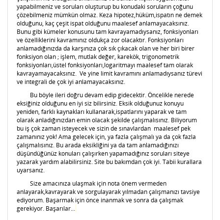
yapabilmeniz ve soruları oluşturup bu konudaki soruların çoğunu
çözebilmeniz mümkün olmaz. Keza hipotez,hüküm,ispatın ne demek
olduğunu, kaç çeşit ispat olduğunu maalesef anlamayacaksınız.
Bunu gibi kümeler konusunu tam kavrayamadıysanız, fonksiyonları
ve özelliklerini kavramınız oldukça zor olacaktır. Fonksiyonları
anlamadığınızda da karşınıza çok sık çıkacak olan ve her biri birer
fonksiyon olan ; işlem, mutlak değer, karekök, trigonometrik
fonksiyonları,üstel fonksiyonları,logaritmayı maalesef tam olarak
kavrayamayacaksınız. Ve yine limit kavramını anlamadıysanız türevi
ve integrali de çok iyi anlamayacaksınız.
Bu böyle ileri doğru devam edip gidecektir. Öncelikle nerede
eksiğiniz olduğunu en iyi siz bilirsiniz. Eksik olduğunuz konuyu
yeniden, farklı kaynakları kullanarak,ispatlarını yaparak ve tam
olarak anladığınızdan emin olacak şekilde çalışmalısınız. Biliyorum
bu iş çok zaman isteyecek ve sizin de sınavlardan maalesef pek
zamanınız yok! Ama gelecek için, ya fazla çalışmalı ya da çok fazla
çalışmalısınız. Bu arada eksikliğini ya da tam anlamadığınızı
düşündüğünüz konuları çalışırken yapamadığınız soruları siteye
yazarak yardım alabilirsiniz. Site bu bakımdan çok iyi. Tabii kurallara
uyarsanız.
Size amacınıza ulaşmak için nota önem vermeden
anlayarak,kavrayarak ve sorgulayarak yılmadan çalışmanızı tavsiye
ediyorum. Başarmak için önce inanmak ve sonra da çalışmak
gerekiyor. Başarılar...