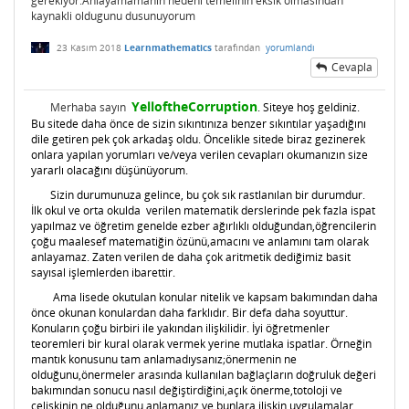
gerekiyor.Anlayamamanin nedeni temelinin eksik olmasindan
kaynakli oldugunu dusunuyorum
23 Kasım 2018
Learnmathematics
tarafından
yorumlandı
Cevapla
YelloftheCorruption
Merhaba sayın
. Siteye hoş geldiniz.
Bu sitede daha önce de sizin sıkıntınıza benzer sıkıntılar yaşadığını
dile getiren pek çok arkadaş oldu. Öncelikle sitede biraz gezinerek
onlara yapılan yorumları ve/veya verilen cevapları okumanızın size
yararlı olacağını düşünüyorum.
Sizin durumunuza gelince, bu çok sık rastlanılan bir durumdur.
İlk okul ve orta okulda verilen matematik derslerinde pek fazla ispat
yapılmaz ve öğretim genelde ezber ağırlıklı olduğundan,öğrencilerin
çoğu maalesef matematiğin özünü,amacını ve anlamını tam olarak
anlayamaz. Zaten verilen de daha çok aritmetik dediğimiz basit
sayısal işlemlerden ibarettir.
Ama lisede okutulan konular nitelik ve kapsam bakımından daha
önce okunan konulardan daha farklıdır. Bir defa daha soyuttur.
Konuların çoğu birbiri ile yakından ilişkilidir. İyi öğretmenler
teoremleri bir kural olarak vermek yerine mutlaka ispatlar. Örneğin
mantık konusunu tam anlamadıysanız;önermenin ne
olduğunu,önermeler arasında kullanılan bağlaçların doğruluk değeri
bakımından sonucu nasıl değiştirdiğini,açık önerme,totoloji ve
çelişkinin ne olduğunu anlamanız ve bunlara ilişkin uygulamalar