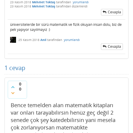
23 Kasım 2018
Mehmet Toktaş
tarafından
yorumlandı
23 Kasım 2018
Mehmet Toktaş
tarafından
düzenlendi
Cevapla
üniversitelerde bir sürü matematik ve fizik okuyan insan dolu, biz de
pek yapıyor sayılmayız :)
25 Kasım 2018
Anil
tarafından
yorumlandı
Cevapla
1
cevap
0
0
Bence temelden alan matematik kitapları
var onları tarayabilirsin henüz geç değil 2
senede çok şey katedebilirsin yani mesela
çok zorlanıyorsan matematikte