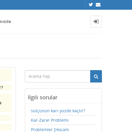
mızda
r?
İlgili sorular
a
sütçünün karı yüzde kaçtır?
Kar-Zarar Problemi
Problemler [Hocam