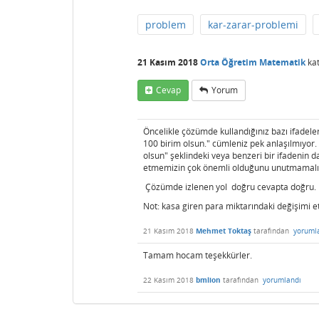
problem
kar-zarar-problemi
21 Kasım 2018
Orta Öğretim Matematik
kat
Cevap
Yorum
Öncelikle çözümde kullandığınız bazı ifadele
100 birim olsun." cümleniz pek anlaşılmıyor. B
olsun" şeklindeki veya benzeri bir ifadenin d
etmemizin çok önemli olduğunu unutmamalı
Çözümde izlenen yol doğru cevapta doğru.
Not: kasa giren para miktarındaki değişimi e
21 Kasım 2018
Mehmet Toktaş
tarafından
yoruml
Tamam hocam teşekkürler.
22 Kasım 2018
bmlion
tarafından
yorumlandı