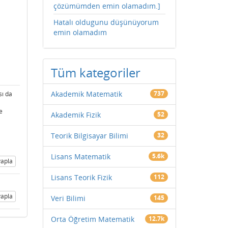
çözümümden emin olamadım.]
Hatalı oldugunu düşünüyorum
emin olamadım
Tüm kategoriler
Akademik Matematik
737
sı da
e
Akademik Fizik
52
Teorik Bilgisayar Bilimi
32
Lisans Matematik
5.6k
apla
Lisans Teorik Fizik
112
apla
Veri Bilimi
145
Orta Öğretim Matematik
12.7k