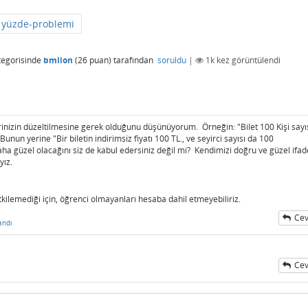
yüzde-problemi
egorisinde
bmlion
(
26
puan)
tarafından
soruldu
|
1k
kez görüntülendi
rinizin düzeltilmesine gerek olduğunu düşünüyorum. Örneğin: "Bilet 100 Kişi sayı
unun yerine "Bir biletin indirimsiz fiyatı 100 TL., ve seyirci sayısı da 100
aha güzel olacağını siz de kabul edersiniz değil mi? Kendimizi doğru ve güzel ifad
yız.
tkilemediği için, öğrenci olmayanları hesaba dahil etmeyebiliriz.
Cev
andı
Cev