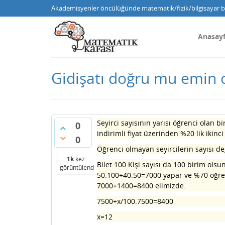
Akademisyenler öncülüğünde matematik/fizik/bilgisayar bi
Anasay
Gidişatı doğru mu emin
Seyirci sayısının yarısı öğrenci olan 
0
indirimli fiyat üzerinden %20 lik ikin
0
Öğrenci olmayan seyircilerin sayısı d
1k
kez
Bilet 100 Kişi sayısı da 100 birim ols
görüntülendi
50.100+40.50=7000 yapar ve %70 öğren
7000+1400=8400 elimizde.
7500+x/100.7500=8400
x=12