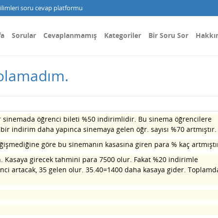
limleri soru cevap platformu
fa
Sorular
Cevaplanmamış
Kategoriler
Bir Soru Sor
Hakkı
 olamadım.
bir sinemada öğrenci bileti %50 indirimlidir. Bu sinema öğrencilere
ci bir indirim daha yapınca sinemaya gelen öğr. sayısı %70 artmıştır.
eğişmediğine göre bu sinemanın kasasına giren para % kaç artmıştı
un. Kasaya girecek tahmini para 7500 olur. Fakat %20 indirimle
ci artacak, 35 gelen olur. 35.40=1400 daha kasaya gider. Toplamd