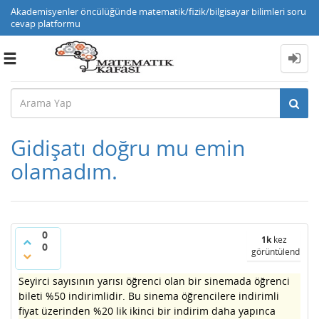
Akademisyenler öncülüğünde matematik/fizik/bilgisayar bilimleri soru
cevap platformu
Toggle
navigation
Gidişatı doğru mu emin
olamadım.
0
1k
kez
0
görüntülendi
Seyirci sayısının yarısı öğrenci olan bir sinemada öğrenci
bileti %50 indirimlidir. Bu sinema öğrencilere indirimli
fiyat üzerinden %20 lik ikinci bir indirim daha yapınca