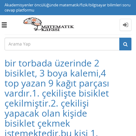
Akademisyenler öncülüğünde matematik/fizik/bilgisayar bilimleri soru
cevap platformu
Toggle
navigation
bir torbada üzerinde 2
bisiklet, 3 boya kalemi,4
top yazan 9 kağıt parçası
vardır.1. çekilişte bisiklet
çekilmiştir.2. çekilişi
yapacak olan kişide
bisiklet çekmek
istemektedir.bu kişi 1.