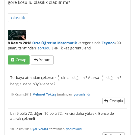
gore kosullu olasilik olabiIr mi?
olasılık
8 Kasım 2018
Orta Öğretim Matematik
kategorisinde
Zeynoo
(
99
puan)
tarafından
soruldu
|
1k
kez görüntülendi
Cevap
Yorum
1
2
Torbaya atmadan çekerse :
olmalı değil mi? Atarsa
değil mi?
1
8
2
9
8
9
hangisi daha büyük acaba?
10 Kasım 2018
Mehmet Toktaş
tarafından
yorumlandı
Cevapla
biri 9 bölü 72, diğeri 16 bölü 72. İkincisi daha yüksek. Bence de
atarak çekmeli
19 Kasım 2018
ŞaHveMaT
tarafından
yorumlandı