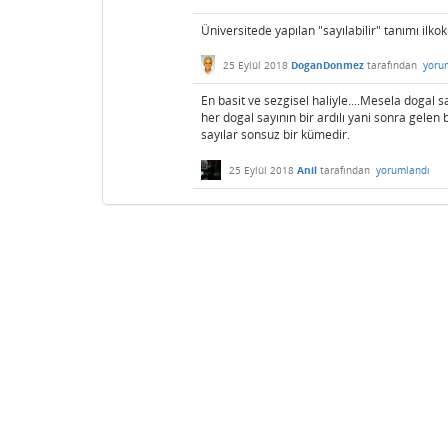
Üniversitede yapılan "sayılabilir" tanımı ilkoku
25 Eylül 2018
DoganDonmez
tarafından
yoru
En basit ve sezgisel haliyle....Mesela dogal s
her dogal sayının bir ardılı yani sonra gele
sayılar sonsuz bir kümedir.
25 Eylül 2018
Anil
tarafından
yorumlandı