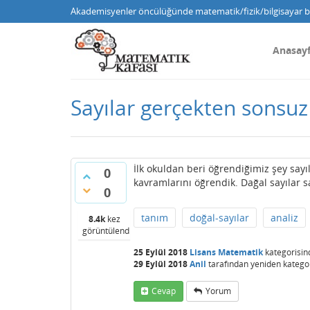
Akademisyenler öncülüğünde matematik/fizik/bilgisayar bi
Anasay
Sayılar gerçekten sonsu
İlk okuldan beri öğrendiğimiz şey sayıl
0
kavramlarını öğrendik. Dağal sayılar s
0
tanım
doğal-sayılar
analiz
8.4k
kez
görüntülendi
25 Eylül 2018
Lisans Matematik
kategorisin
29 Eylül 2018
Anil
tarafından
yeniden kategor
Cevap
Yorum