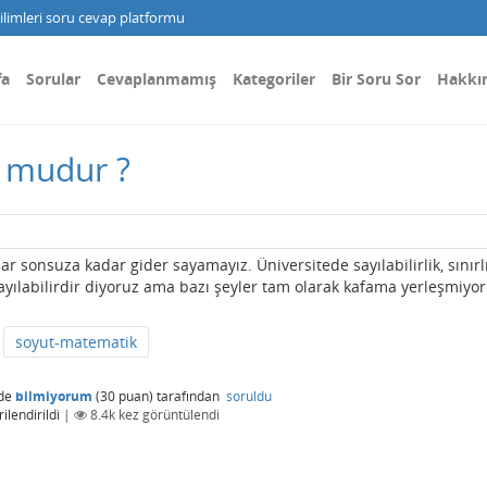
limleri soru cevap platformu
fa
Sorular
Cevaplanmamış
Kategoriler
Bir Soru Sor
Hakkı
z mudur ?
ar sonsuza kadar gider sayamayız. Üniversitede sayılabilirlik, sınırl
ayılabilirdir diyoruz ama bazı şeyler tam olarak kafama yerleşmiyor
soyut-matematik
de
bilmiyorum
(
30
puan)
tarafından
soruldu
ilendirildi
|
8.4k
kez görüntülendi