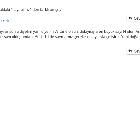
ldaki "sayabiliriz" den farklı bir şey.
Cev
mlandı
ayılar sonlu diyelim yani diyelim
tane olsun, dolayısıyla en büyük sayı N olur. 
N
N
n bir sayı oldugundan
+
1
i de saymamız gerekir dolayısıyla çelişiriz. Yani doğal
N
+
1
N
Cev