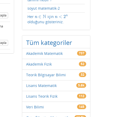
soyut matematik-2
apla
N
∈
<
2
n
Her
için
n
∈
N
n
<
2
n
n
n
olduğunu gösteriniz.
Ama
Tüm kategoriler
apla
Akademik Matematik
737
Akademik Fizik
52
Teorik Bilgisayar Bilimi
32
Lisans Matematik
5.6k
Lisans Teorik Fizik
112
Veri Bilimi
145