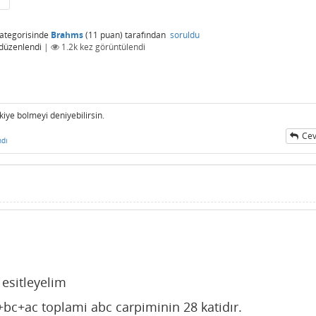
ategorisinde
Brahms
(
11
puan)
tarafından
soruldu
düzenlendi
|
1.2k
kez görüntülendi
ikiye bolmeyi deniyebilirsin.
Cev
ndı
 esitleyelim
bc+ac toplami abc carpiminin 28 katidır.