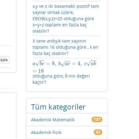
x,y ve z iki basamaklı pozitif tam
sayılar olmak üzere,
EBOB(x,y,z)=20 olduğuna göre
x+y+z toplamı en fazla kaç
olabilir?
X tane ardışık tam sayının
toplamı 16 olduğuna göre , x en
fazla kaç olabilir?
−
−
−
−
apla
−
−
√
√
=
9
,
=
4
,
√
a
b
c
=
9
,
b
a
c
=
4
,
c
a
b
=
16
a
b
c
b
a
c
c
a
b
=
16
olduğuna göre,
nin değeri
b
b
kaçtır?
Tüm kategoriler
Akademik Matematik
737
Akademik Fizik
52