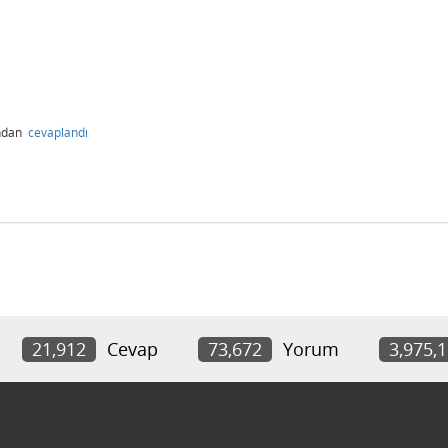
ından
cevaplandı
21,912
Cevap
73,672
Yorum
3,975,