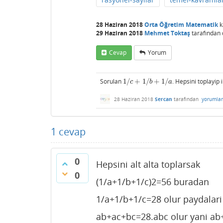
28 Haziran 2018
Orta Öğretim Matematik
k
29 Haziran 2018
Mehmet Toktaş
tarafından
Cevap
Yorum
Sorulan
1
/
+
1
/
+
1
/
. Hepsini toplayip 
1
/
c
+
1
/
b
+
1
/
a
c
b
a
28 Haziran 2018
Sercan
tarafından
yorumla
1
cevap
0
Hepsini alt alta toplarsak
0
(1/a+1/b+1/c)2=56 buradan
1/a+1/b+1/c=28 olur paydalari
ab+ac+bc=28.abc olur yani ab+