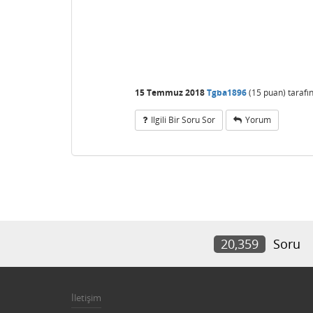
15 Temmuz 2018
Tgba1896
(
15
puan)
taraf
Ilgili Bir Soru Sor
Yorum
20,359
Soru
İletişim