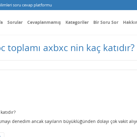
limleri soru cevap platformu
fa
Sorular
Cevaplanmamış
Kategoriler
Bir Soru Sor
Hakkı
c toplamı axbxc nin kaç katıdır?
katıdır?
şmayı denedim ancak sayıların büyüklüğünden dolayı çok vakit alıy
r