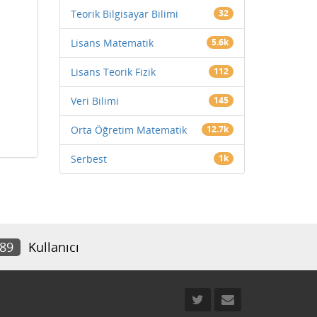
Teorik Bilgisayar Bilimi
32
Lisans Matematik
5.6k
Lisans Teorik Fizik
112
Veri Bilimi
145
Orta Öğretim Matematik
12.7k
Serbest
1k
189
Kullanıcı