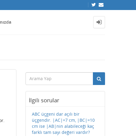
mızda
İlgili sorular
ABC üçgeni dar açılı bir
üçgendir. |AC|=7 cm, |BC|=10
or.
cm ise |AB|nin alabileceği kaç
farklı tam sayı değeri vardır?