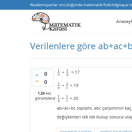
Akademisyenler öncülüğünde matematik/fizik/bilgisayar bi
Anasay
Verilenlere göre ab+ac+b
1
1
+
= 17
1
a
1
b
0
a
b
0
1
1
+
= 19
1
a
1
c
a
c
1.2k
kez
1
1
+
= 20
1
b
1
c
görüntülendi
c
b
ab+ac+bc toplamı, abc çarpımının kaç 
değişkenleri tek tek bulup sonuca ula
rasyonel-sayilar
temel-kavramla