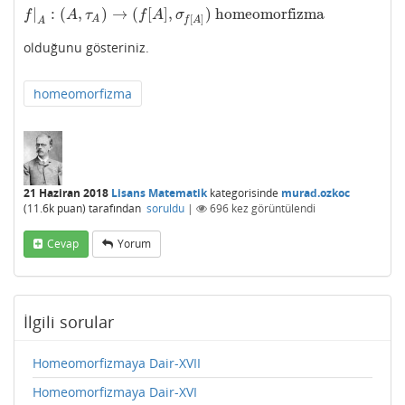
|
:
(
,
)
→
(
[
]
,
)
homeomorfizma
f
|
A
:
(
A
,
τ
A
)
→
(
f
[
A
]
,
σ
f
[
A
]
)
homeomorfizma
f
A
τ
f
A
σ
[
]
A
f
A
A
olduğunu gösteriniz.
homeomorfizma
21 Haziran 2018
Lisans Matematik
kategorisinde
murad.ozkoc
(
11.6k
puan)
tarafından
soruldu
|
696
kez görüntülendi
Cevap
Yorum
İlgili sorular
Homeomorfizmaya Dair-XVII
Homeomorfizmaya Dair-XVI