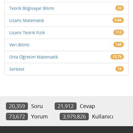
Teorik Bilgisayar Bilimi
32
Lisans Matematik
5.6k
Lisans Teorik Fizik
112
Veri Bilimi
145
Orta Öğretim Matematik
12.7k
Serbest
1k
20,359
Soru
21,912
Cevap
73,672
Yorum
3,979,826
Kullanıcı