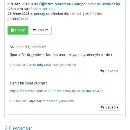
8 Nisan 2018
Orta Öğretim Matematik
kategorisinde
Mukaddes ky
(
28
puan)
tarafından
soruldu
25 Mart 2025
alpercay
tarafından
düzenlendi
|
2.9k
kez
görüntülendi
Cevap
Yorum
Siz neler düşündünüz?
(İpucu: Bir üçgende iki kez cos teoremi yapmayı deneyin bir de.)
8 Nisan 2018
Arda Kılıç
tarafından
yorumlandı
Cevapla
Deniz bir ispat yapmisti
http://matkafasi.com/109355/aciortay-uzunlugu#a109415
8 Nisan 2018
alpercay
tarafından
yorumlandı
Cevapla
2
Cevaplar