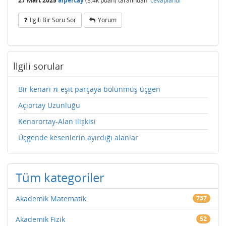
27 Mart 2025
alpercay
(
3.4k
puan)
tarafından
cevaplandı
Ilgili Bir Soru Sor
Yorum
İlgili sorular
Bir kenarı
eşit parçaya bölünmüş üçgen
n
n
Açıortay Uzunluğu
Kenarortay-Alan ilişkisi
Üçgende kesenlerin ayırdığı alanlar
Tüm kategoriler
Akademik Matematik
737
Akademik Fizik
52