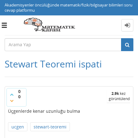
Akademisyenler öncülüğünde matematik/fizik/bilgisayar bilimleri soru
cevap platformu
Toggle
navigation
Stewart Teoremi ispati
0
2.9k
kez
0
görüntülendi
Üçgenlerde kenar uzunluğu bulma
ucgen
stewart-teoremi