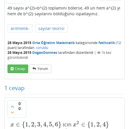
49 sayısı a^{2}+b^{2} toplamını bölerse, 49 un hem a^{2} yi
hem de b^{2} sayılarını böldüğünü ispatlayınız.
aritmetik-
sayılar-teorisi
28 Mayıs 2015
Orta Öğretim Matematik
kategorisinde
fatihcelik
(
12
puan)
tarafından
soruldu
28 Mayıs 2015
DoganDonmez
tarafından
düzenlendi
|
1k
kez
görüntülendi
Cevap
Yorum
1
cevap
0
0
2
∈
{
1
,
2
,
3
,
4
,
5
,
6
}
∈
{
1
,
2
,
4
}
icin
x
∈
{
1
,
2
,
3
,
4
,
5
,
6
}
x
2
∈
{
1
,
2
,
4
}
x
x