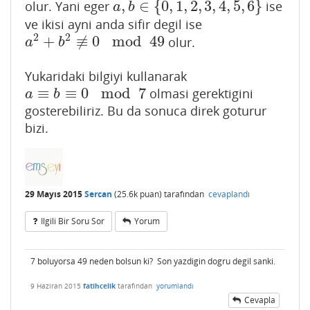
,
∈
{
0
,
1
,
2
,
3
,
4
,
5
,
6
}
olur. Yani eger
ise
a
,
b
∈
{
0
,
1
,
2
,
3
,
4
,
5
,
6
}
a
b
ve ikisi ayni anda sifir degil ise
2
2
+
≢
0
mod
49
olur.
a
2
+
b
2
≢
0
mod
49
a
b
Yukaridaki bilgiyi kullanarak
≡
≡
0
mod
7
olmasi gerektigini
a
≡
b
≡
0
mod
7
a
b
gosterebiliriz. Bu da sonuca direk goturur
bizi.
29 Mayıs 2015
Sercan
(
25.6k
puan)
tarafından
cevaplandı
Ilgili Bir Soru Sor
Yorum
7 boluyorsa 49 neden bolsun ki? Son yazdigin dogru degil sanki.
9 Haziran 2015
fatihcelik
tarafından
yorumlandı
Cevapla