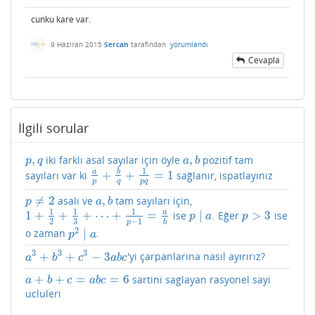
cunku kare var.
9 Haziran 2015
Sercan
tarafından
yorumlandı
Cevapla
İlgili sorular
,
,
iki farklı asal sayılar için öyle
pozitif tam
p
,
q
a
,
b
p
q
a
b
1
a
b
+
+
=
1
sayıları var ki
sağlanır, ispatlayınız
a
p
+
b
q
+
1
p
q
=
1
p
q
p
q
≠
2
,
asalı ve
tam sayıları için,
p
≠
2
a
,
b
p
a
b
1
1
1
a
1
+
+
+
⋯
+
=
∣
>
3
ise
. Eğer
ise
1
+
1
2
+
1
3
+
⋯
+
1
p
−
1
=
a
b
p
∣
a
p
>
3
p
a
p
2
3
−
1
p
b
2
∣
o zaman
.
p
2
∣
a
p
a
3
3
3
+
+
−
3
'yi çarpanlarına nasıl ayırırız?
a
3
+
b
3
+
c
3
−
3
a
b
c
a
b
c
a
b
c
+
+
=
=
6
sartini saglayan rasyonel sayi
a
+
b
+
c
=
a
b
c
=
6
a
b
c
a
b
c
ucluleri