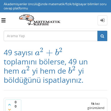
Akademisyenler öncülüğünde matematik/fizik/bilgisayar bilimleri soru
cevap platformu
Toggle
navigation
2
2
+
49 sayısı
a
2
+
b
2
a
b
toplamını bölerse, 49 un
2
2
hem
yi hem de
yi
a
2
b
2
a
b
böldüğünü ispatlayınız.
0
1k
kez
0
görüntülendi