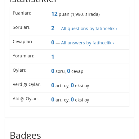
Puanları:
12
puan (
1,990
. sırada)
Soruları:
2
—
All questions by fatihcelik ›
Cevapları:
0
—
All answers by fatihcelik ›
Yorumları:
1
Oyları:
0
0
soru,
cevap
Verdiği Oylar:
0
0
artı oy,
eksi oy
Aldığı Oylar:
0
0
artı oy,
eksi oy
Badges