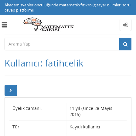
Akademisyenler öncülüğünde matematik/fizik/bilgisayar bilimleri soru
cevap platformu
Toggle
navigation
Kullanıcı: fatihcelik
Üyelik zamanı:
11 yıl (since 28 Mayıs
2015)
Tür:
Kayıtlı kullanıcı