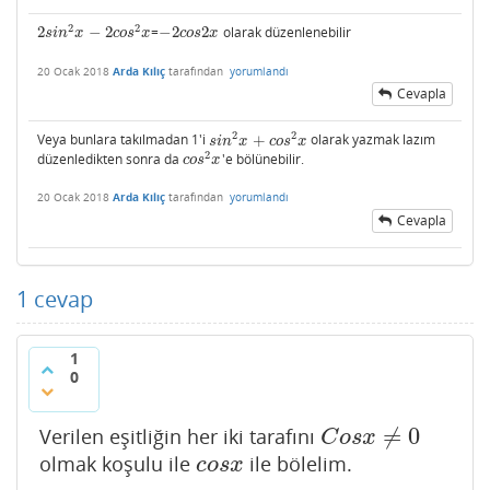
2
2
2
−
2
=
−
2
2
olarak düzenlenebilir
2
s
i
n
2
x
−
2
c
o
s
2
x
−
2
c
o
s
2
x
s
i
n
x
c
o
s
x
c
o
s
x
20 Ocak 2018
Arda Kılıç
tarafından
yorumlandı
Cevapla
2
2
Veya bunlara takılmadan 1'i
+
olarak yazmak lazım
s
i
n
2
x
+
c
o
s
2
x
s
i
n
x
c
o
s
x
2
düzenledikten sonra da
'e bölünebilir.
c
o
s
2
x
c
o
s
x
20 Ocak 2018
Arda Kılıç
tarafından
yorumlandı
Cevapla
1
cevap
1
0
≠
0
Verilen eşitliğin her iki tarafını
C
o
s
x
≠
0
C
o
s
x
olmak koşulu ile
ile bölelim.
c
o
s
x
c
o
s
x