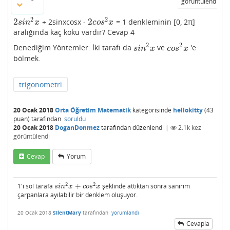
görüntülendi
2
2
2
2
+ 2sinxcosx -
= 1 denkleminin [0, 2π]
2
s
i
n
2
x
2
c
o
s
2
x
s
i
n
x
c
o
s
x
aralığında kaç kökü vardır? Cevap 4
2
2
Denediğim Yöntemler: İki tarafı da
ve
'e
s
i
n
2
x
c
o
s
2
x
s
i
n
x
c
o
s
x
bölmek.
trigonometri
20 Ocak 2018
Orta Öğretim Matematik
kategorisinde
hellokitty
(
43
puan)
tarafından
soruldu
20 Ocak 2018
DoganDonmez
tarafından
düzenlendi
|
2.1k
kez
görüntülendi
Cevap
Yorum
2
2
1'i sol tarafa
+
şeklinde attıktan sonra sanırım
s
i
n
2
x
+
c
o
s
2
x
s
i
n
x
c
o
s
x
çarpanlara ayılabilir bir denklem oluşuyor.
20 Ocak 2018
SilentMary
tarafından
yorumlandı
Cevapla