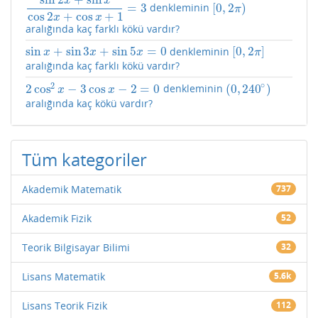
x
x
=
3
[
0
,
2
)
denkleminin
sin
2
x
+
sin
x
cos
2
x
+
cos
x
+
1
=
3
[
0
,
2
π
)
π
cos
2
+
cos
+
1
x
x
aralığında kaç farklı kökü vardır?
sin
+
sin
3
+
sin
5
=
0
[
0
,
2
]
denkleminin
sin
x
+
sin
3
x
+
sin
5
x
=
0
[
0
,
2
π
]
x
x
x
π
aralığında kaç farklı kökü vardır?
∘
2
2
cos
−
3
cos
−
2
=
0
(
0
,
240
)
denkleminin
2
cos
2
x
−
3
cos
x
−
2
=
0
(
0
,
240
∘
)
x
x
aralığında kaç kökü vardır?
Tüm kategoriler
Akademik Matematik
737
Akademik Fizik
52
Teorik Bilgisayar Bilimi
32
Lisans Matematik
5.6k
Lisans Teorik Fizik
112