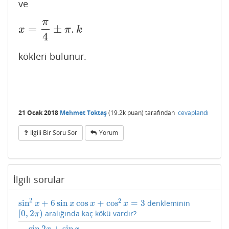
ve
π
=
±
.
x
=
π
4
±
π
.
k
x
π
k
4
kökleri bulunur.
21 Ocak 2018
Mehmet Toktaş
(
19.2k
puan)
tarafından
cevaplandı
Ilgili Bir Soru Sor
Yorum
İlgili sorular
2
2
sin
+
6
sin
cos
+
cos
=
3
denkleminin
sin
2
x
+
6
sin
x
cos
x
+
cos
2
x
=
3
x
x
x
x
[
0
,
2
)
aralığında kaç kökü vardır?
[
0
,
2
π
)
π
sin
2
+
sin