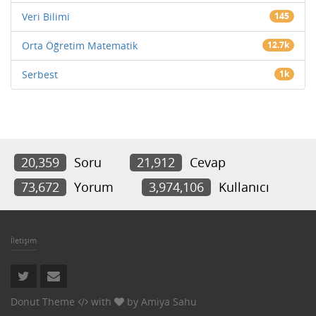
Veri Bilimi
145
Orta Öğretim Matematik
12.7k
Serbest
1k
20,359
Soru
21,912
Cevap
73,672
Yorum
3,974,106
Kullanıcı
İletişim
Donut Theme
with
by
Amiya Sahu