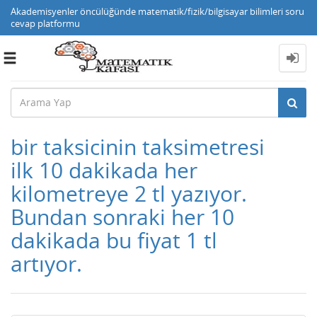
Akademisyenler öncülüğünde matematik/fizik/bilgisayar bilimleri soru
cevap platformu
Toggle
navigation
bir taksicinin taksimetresi
ilk 10 dakikada her
kilometreye 2 tl yazıyor.
Bundan sonraki her 10
dakikada bu fiyat 1 tl
artıyor.