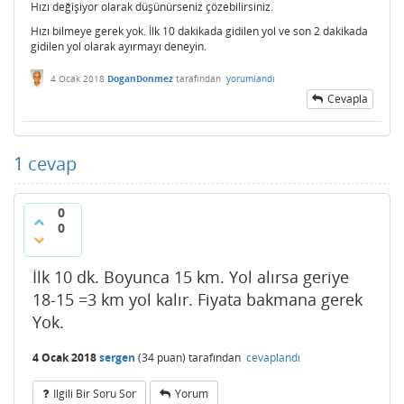
Hızı değişiyor olarak düşünürseniz çözebilirsiniz.
Hızı bilmeye gerek yok. İlk 10 dakikada gidilen yol ve son 2 dakikada
gidilen yol olarak ayırmayı deneyin.
4 Ocak 2018
DoganDonmez
tarafından
yorumlandı
Cevapla
1
cevap
0
0
İlk 10 dk. Boyunca 15 km. Yol alırsa geriye
18-15 =3 km yol kalır. Fiyata bakmana gerek
Yok.
4 Ocak 2018
sergen
(
34
puan)
tarafından
cevaplandı
Ilgili Bir Soru Sor
Yorum