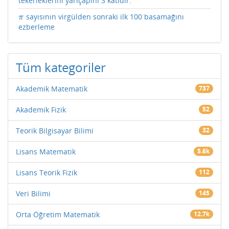
tekerleklerini yarıçapını 3 katıdır.
sayısının virgülden sonraki ilk 100 basamağını
π
π
ezberleme
Tüm kategoriler
Akademik Matematik
737
Akademik Fizik
52
Teorik Bilgisayar Bilimi
32
Lisans Matematik
5.6k
Lisans Teorik Fizik
112
Veri Bilimi
145
Orta Öğretim Matematik
12.7k