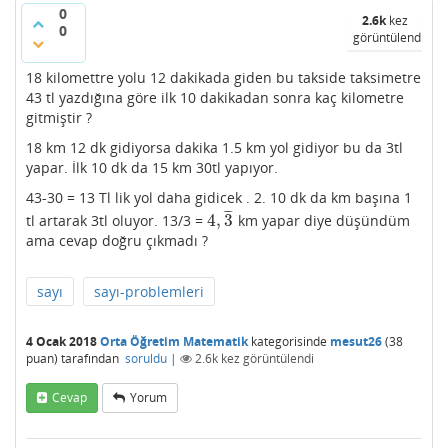
0
2.6k
kez
0
görüntülendi
18 kilomettre yolu 12 dakikada giden bu takside taksimetre
43 tl yazdığına göre ilk 10 dakikadan sonra kaç kilometre
gitmiştir ?
18 km 12 dk gidiyorsa dakika 1.5 km yol gidiyor bu da 3tl
yapar. İlk 10 dk da 15 km 30tl yapıyor.
43-30 = 13 Tl lik yol daha gidicek . 2. 10 dk da km başına 1
¯
¯
¯
4
,
3
tl artarak 3tl oluyor. 13/3 =
km yapar diye düşündüm
4
,
3
¯
ama cevap doğru çıkmadı ?
sayı
sayı-problemleri
4 Ocak 2018
Orta Öğretim Matematik
kategorisinde
mesut26
(
38
puan)
tarafından
soruldu
|
2.6k
kez görüntülendi
Cevap
Yorum