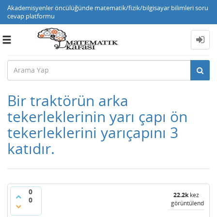
Akademisyenler öncülüğünde matematik/fizik/bilgisayar bilimleri soru
cevap platformu
Toggle
navigation
Bir traktörün arka
tekerleklerinin yarı çapı ön
tekerleklerini yarıçapını 3
katıdır.
0
22.2k
kez
0
görüntülendi