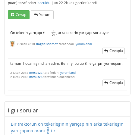
puan)
tarafından
soruldu
|
22.2k
kez görüntülendi
Cevap
Yorum
3
Ön tekerin yarıçapı
=
, arka tekerin yarıçapı soruluyor.
r
=
3
2
π
r
2
π
2 Ocak 2018
DoganDonmez
tarafından
yorumlandı
Cevapla
tamam hocam şimdi anladım. Ben r yi bulup 3 ile çarpmıyormuşum.
2 Ocak 2018
mesut26
tarafından
yorumlandı
2 Ocak 2018
mesut26
tarafından
düzenlendi
Cevapla
İlgili sorular
Bir traktörün ön tekerleğinin yarıçapının arka tekerleğin
3
yarı çapına oranı
tir
3
5
5