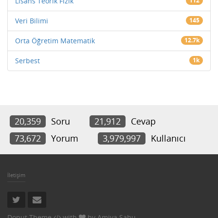
Lisans Teorik Fizik
112
Veri Bilimi
145
Orta Öğretim Matematik
12.7k
Serbest
1k
20,359
Soru
21,912
Cevap
73,672
Yorum
3,979,997
Kullanıcı
İletişim
Donut Theme
with
by
Amiya Sahu