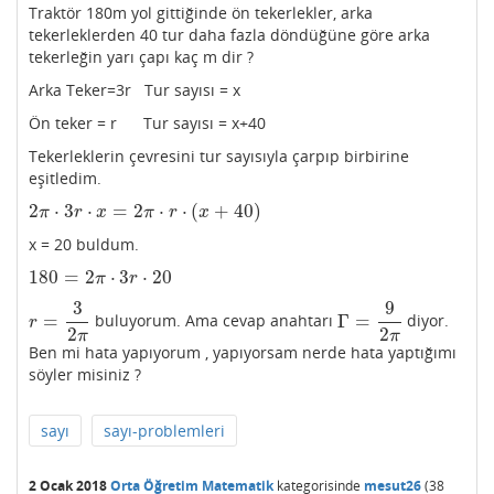
Traktör 180m yol gittiğinde ön tekerlekler, arka
tekerleklerden 40 tur daha fazla döndüğüne göre arka
tekerleğin yarı çapı kaç m dir ?
Arka Teker=3r Tur sayısı = x
Ön teker = r Tur sayısı = x+40
Tekerleklerin çevresini tur sayısıyla çarpıp birbirine
eşitledim.
2
⋅
3
⋅
=
2
⋅
⋅
(
+
40
)
2
π
⋅
3
r
⋅
x
=
2
π
⋅
r
⋅
(
x
+
40
)
π
r
x
π
r
x
x = 20 buldum.
180
=
2
⋅
3
⋅
20
180
=
2
π
⋅
3
r
⋅
20
π
r
3
9
=
Γ
=
buluyorum. Ama cevap anahtarı
diyor.
r
=
3
2
π
Γ
=
9
2
π
r
2
2
π
π
Ben mi hata yapıyorum , yapıyorsam nerde hata yaptığımı
söyler misiniz ?
sayı
sayı-problemleri
2 Ocak 2018
Orta Öğretim Matematik
kategorisinde
mesut26
(
38