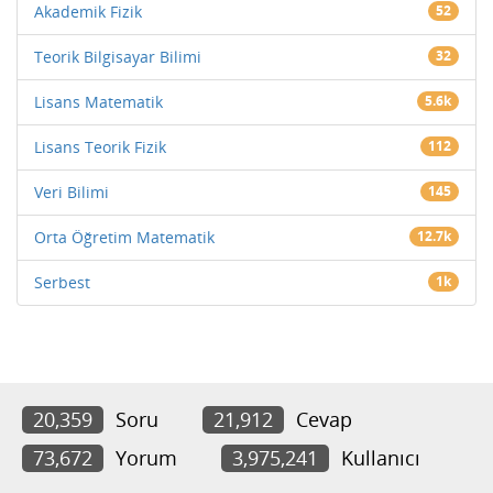
Akademik Fizik
52
Teorik Bilgisayar Bilimi
32
Lisans Matematik
5.6k
Lisans Teorik Fizik
112
Veri Bilimi
145
Orta Öğretim Matematik
12.7k
Serbest
1k
20,359
Soru
21,912
Cevap
73,672
Yorum
3,975,241
Kullanıcı