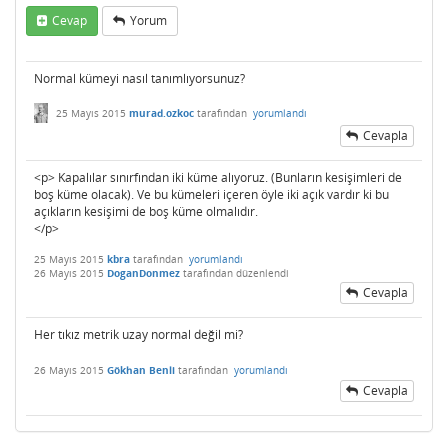
Cevap
Yorum
Normal kümeyi nasıl tanımlıyorsunuz?
25 Mayıs 2015
murad.ozkoc
tarafından
yorumlandı
Cevapla
<p> Kapalılar sınırfından iki küme alıyoruz. (Bunların kesişimleri de
boş küme olacak). Ve bu kümeleri içeren öyle iki açık vardır ki bu
açıkların kesişimi de boş küme olmalıdır.
</p>
25 Mayıs 2015
kbra
tarafından
yorumlandı
26 Mayıs 2015
DoganDonmez
tarafından
düzenlendi
Cevapla
Her tıkız metrik uzay normal değil mi?
26 Mayıs 2015
Gökhan Benli
tarafından
yorumlandı
Cevapla