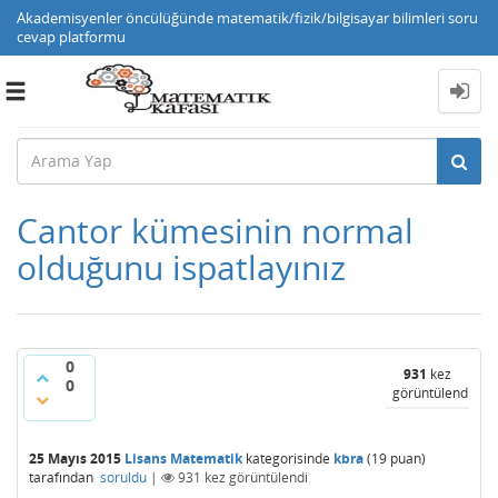
Akademisyenler öncülüğünde matematik/fizik/bilgisayar bilimleri soru
cevap platformu
Toggle
navigation
Cantor kümesinin normal
olduğunu ispatlayınız
0
931
kez
0
görüntülendi
25 Mayıs 2015
Lisans Matematik
kategorisinde
kbra
(
19
puan)
tarafından
soruldu
|
931
kez görüntülendi