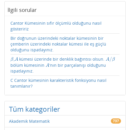
İlgili sorular
Cantor Kümesinin sıfır ölçümlü olduğunu nasıl
gösteririz
Bir doğrunun üzerindeki noktalar kümesinin bir
çemberin üzerindeki noktalar kümesi ile eş güçlü
olduğunu ispatlayınız.
/
,
kümesi üzerinde bir denklik bağıntısı olsun.
β
A
A
/
β
β
A
A
β
bölüm kümesinin
'nın bir parçalanışı olduğunu
A
A
ispatlayınız.
C Cantor kümesinin karakteristik fonksiyonu nasıl
tanımlanır?
Tüm kategoriler
Akademik Matematik
737