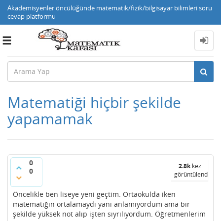
Akademisyenler öncülüğünde matematik/fizik/bilgisayar bilimleri soru
cevap platformu
Toggle
navigation
Matematiği hiçbir şekilde
yapamamak
0
2.8k
kez
0
görüntülendi
Öncelikle ben liseye yeni geçtim. Ortaokulda iken
matematiğin ortalamaydı yani anlamıyordum ama bir
şekilde yüksek not alıp işten sıyrılıyordum. Öğretmenlerim