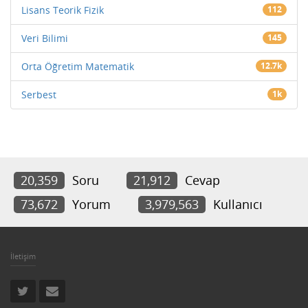
Lisans Teorik Fizik
112
Veri Bilimi
145
Orta Öğretim Matematik
12.7k
Serbest
1k
20,359
Soru
21,912
Cevap
73,672
Yorum
3,979,563
Kullanıcı
İletişim