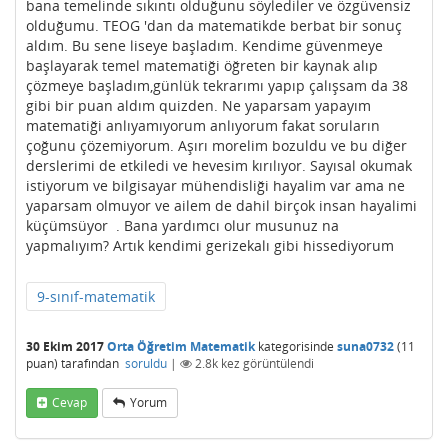
bana temelinde sıkıntı olduğunu söylediler ve özgüvensiz
olduğumu. TEOG 'dan da matematikde berbat bir sonuç
aldım. Bu sene liseye başladım. Kendime güvenmeye
başlayarak temel matematiği öğreten bir kaynak alıp
çözmeye başladım,günlük tekrarımı yapıp çalışsam da 38
gibi bir puan aldım quizden. Ne yaparsam yapayım
matematiği anlıyamıyorum anlıyorum fakat soruların
çoğunu çözemiyorum. Aşırı morelim bozuldu ve bu diğer
derslerimi de etkiledi ve hevesim kırılıyor. Sayısal okumak
istiyorum ve bilgisayar mühendisliği hayalim var ama ne
yaparsam olmuyor ve ailem de dahil birçok insan hayalimi
küçümsüyor . Bana yardımcı olur musunuz na
yapmalıyım? Artık kendimi gerizekalı gibi hissediyorum
9-sınıf-matematik
30 Ekim 2017
Orta Öğretim Matematik
kategorisinde
suna0732
(
11
puan)
tarafından
soruldu
|
2.8k
kez görüntülendi
Cevap
Yorum