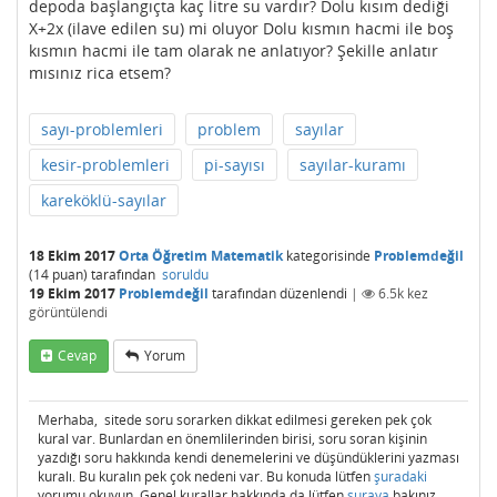
depoda başlangıçta kaç litre su vardır? Dolu kısım dediği
X+2x (ilave edilen su) mi oluyor Dolu kısmın hacmi ile boş
kısmın hacmi ile tam olarak ne anlatıyor? Şekille anlatır
mısınız rica etsem?
sayı-problemleri
problem
sayılar
kesir-problemleri
pi-sayısı
sayılar-kuramı
kareköklü-sayılar
18 Ekim 2017
Orta Öğretim Matematik
kategorisinde
Problemdeğil
(
14
puan)
tarafından
soruldu
19 Ekim 2017
Problemdeğil
tarafından
düzenlendi
|
6.5k
kez
görüntülendi
Cevap
Yorum
Merhaba, sitede soru sorarken dikkat edilmesi gereken pek çok
kural var. Bunlardan en önemlilerinden birisi, soru soran kişinin
yazdığı soru hakkında kendi denemelerini ve düşündüklerini yazması
kuralı. Bu kuralın pek çok nedeni var. Bu konuda lütfen
şuradaki
yorumu okuyun. Genel kurallar hakkında da lütfen
şuraya
bakınız.