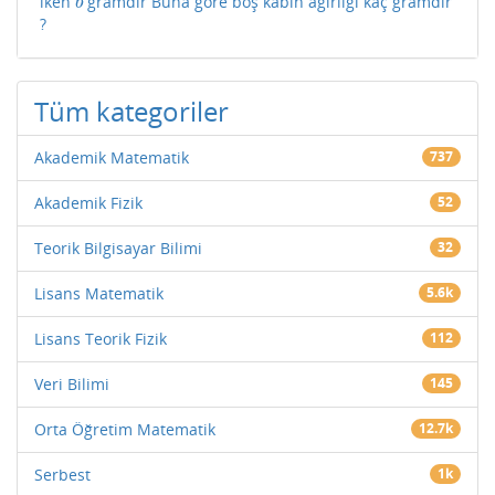
iken
gramdır Buna göre boş kabın ağırlığı kaç gramdır
b
b
?
Tüm kategoriler
Akademik Matematik
737
Akademik Fizik
52
Teorik Bilgisayar Bilimi
32
Lisans Matematik
5.6k
Lisans Teorik Fizik
112
Veri Bilimi
145
Orta Öğretim Matematik
12.7k
Serbest
1k