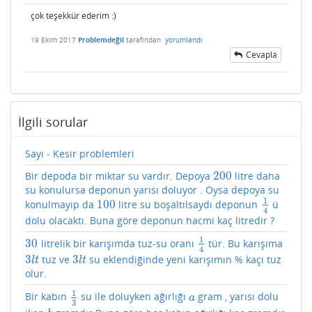
çok teşekkür ederim :)
19 Ekim 2017
Problemdeğil
tarafından
yorumlandı
Cevapla
İlgili sorular
Sayı - Kesir problemleri
200
Bir depoda bir miktar su vardır. Depoya
litre daha
200
su konulursa deponun yarısı doluyor . Oysa depoya su
1
100
konulmayıp da
litre su boşaltılsaydı deponun
ü
100
1
4
4
dolu olacaktı. Buna göre deponun hacmi kaç litredir ?
1
30
litrelik bir karışımda tuz-su oranı
tür. Bu karışıma
30
1
4
4
3
3
tuz ve
su eklendiğinde yeni karışımın % kaçı tuz
3
l
t
3
l
t
l
t
l
t
olur.
1
Bir kabın
su ile doluyken ağırlığı
gram , yarısı dolu
1
3
a
a
3