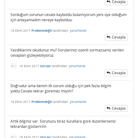
Cevapla
Sorduğum sorunun cevabı kayboldu bulamıyorum.yeni üye olduğum
için anlayamadım nereye kaybolduu
19 Ekim 2017
Problemdeğil
tarafından
yorumlandı
Cevapla
Yazdiklarimi okudunuz mu? Sorularinizi ozenli sormazsaniz verilen
cevaplari gizleyebiliyoruz.
19 Ekim 2017
Sercan
tarafından
yorumlandı
Cevapla
Doğrudur ama benim ilk sorum olduğu için pek fazla bilgim
yoktu.Cevabı tekrar göremez miyim?
19 Ekim 2017
Problemdeğil
tarafından
yorumlandı
Cevapla
Artik bilginiz var. Sorunuzu biraz kurallara gore duzenlerseniz
tekrardan gosteririm.
19 Ekim 2017
Sercan
tarafından
yorumlandı