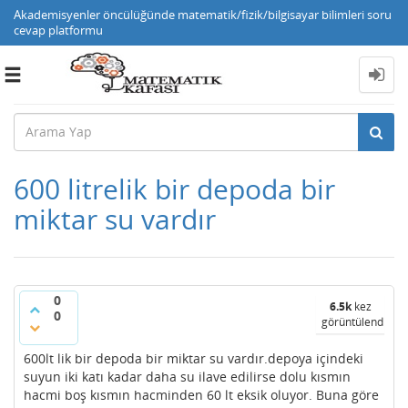
Akademisyenler öncülüğünde matematik/fizik/bilgisayar bilimleri soru
cevap platformu
Toggle
navigation
600 litrelik bir depoda bir
miktar su vardır
0
6.5k
kez
0
görüntülendi
600lt lik bir depoda bir miktar su vardır.depoya içindeki
suyun iki katı kadar daha su ilave edilirse dolu kısmın
hacmi boş kısmın hacminden 60 lt eksik oluyor. Buna göre