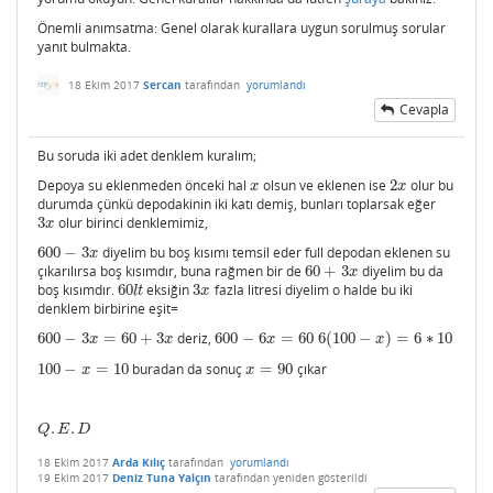
Önemli anımsatma: Genel olarak kurallara uygun sorulmuş sorular
yanıt bulmakta.
18 Ekim 2017
Sercan
tarafından
yorumlandı
Cevapla
Bu soruda iki adet denklem kuralım;
Depoya su eklenmeden önceki hal
olsun ve eklenen ise
2
olur bu
x
2
x
x
x
durumda çünkü depodakinin iki katı demiş, bunları toplarsak eğer
3
olur birinci denklemimiz,
3
x
x
600
−
3
diyelim bu boş kısımı temsil eder full depodan eklenen su
600
−
3
x
x
çıkarılırsa boş kısımdır, buna rağmen bir de
60
+
3
diyelim bu da
60
+
3
x
x
boş kısımdır.
60
eksiğin
3
fazla litresi diyelim o halde bu iki
60
l
t
3
x
l
t
x
denklem birbirine eşit=
600
−
3
=
60
+
3
deriz,
600
−
6
=
60
6
(
100
−
)
=
6
∗
10
600
−
3
x
=
60
+
3
x
600
−
6
x
=
60
6
(
100
−
x
)
=
6
∗
10
x
x
x
x
100
−
=
10
buradan da sonuç
=
90
çıkar
100
−
x
=
10
x
=
90
x
x
.
.
Q
.
E
.
D
Q
E
D
18 Ekim 2017
Arda Kılıç
tarafından
yorumlandı
19 Ekim 2017
Deniz Tuna Yalçın
tarafından
yeniden gösterildi