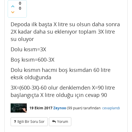
0
0
Depoda ilk başta X litre su olsun daha sonra
2X kadar daha su ekleniyor toplam 3X litre
su oluyor
Dolu kısım=3X
Boş kısım=600-3X
Dolu kısmın hacmi boş kısımdan 60 litre
eksik olduğunda
3X=(600-3X)-60 olur denklemden X=90 litre
başlangıçta X litre olduğu için cevap 90
19 Ekim 2017
Zeynoo
(
99
puan)
tarafından
cevaplandı
Ilgili Bir Soru Sor
Yorum