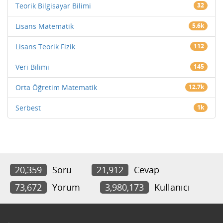
Teorik Bilgisayar Bilimi
32
Lisans Matematik
5.6k
Lisans Teorik Fizik
112
Veri Bilimi
145
Orta Öğretim Matematik
12.7k
Serbest
1k
20,359
Soru
21,912
Cevap
73,672
Yorum
3,980,173
Kullanıcı