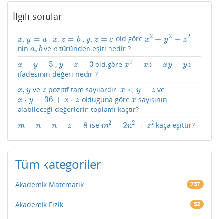
İlgili sorular
2
2
2
.
=
.
=
.
=
+
+
,
,
old.göre
x
.
y
=
a
x
.
z
=
b
y
.
z
=
c
x
2
+
y
2
+
z
2
x
y
a
x
z
b
y
z
c
x
y
z
,
nin
ve
türünden eşiti nedir ?
a
,
b
c
a
b
c
2
−
=
5
−
=
3
−
−
+
,
old.göre
x
−
y
=
5
y
−
z
=
3
x
2
−
x
z
−
x
y
+
y
z
x
y
y
z
x
x
z
x
y
y
z
ifadesinin değeri nedir ?
,
<
−
ve
pozitif tam sayılardır.
ve
x
,
y
z
x
<
y
−
z
x
y
z
x
y
z
⋅
=
36
+
⋅
olduguna göre
sayısının
x
⋅
y
=
36
+
x
⋅
z
x
x
y
x
z
x
alabileceği değerlerin toplamı kaçtır?
2
2
2
−
=
−
=
8
−
2
+
ise
kaça eşittir?
m
−
n
=
n
−
z
=
8
m
2
−
2
n
2
+
z
2
m
n
n
z
m
n
z
Tüm kategoriler
Akademik Matematik
737
Akademik Fizik
52