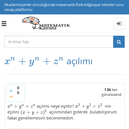
Akademisyenler öncülüğünde matematik/fizik/bilgisayar bilimleri soru
cevap platformu
Toggle
navigation
+
+
n
n
n
açılımı
x
n
+
y
n
+
z
n
x
y
z
0
1.5k
kez
0
görüntülendi
2
2
2
+
+
+
+
n
n
n
açılımı neye eşittir?
nin
x
n
+
y
n
+
z
n
x
2
+
y
2
+
z
2
x
y
z
x
y
z
2
(
+
+
)
eşitini
açılımından giderek bulabiliyorum
(
x
+
y
+
z
)
2
x
y
z
fakat genellemesini beceremedim.