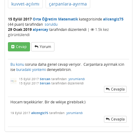
kuvvet-açılımı
çarpanlara-ayırma
15 Eylül 2017
Orta Öğretim Matematik
kategorisinde
alicengiz75
(
44
puan)
tarafından
soruldu
29 Ocak 2019
alpercay
tarafından
düzenlendi
|
1.5k
kez
görüntülendi
Cevap
Yorum
Bu konu
soruna daha genel cevap veriyor. Carpanlara ayirmak icin
ise
buradaki yontemi
deneyebilirsin.
15 Eylül 2017
Sercan
tarafından
yorumlandı
15 Eylül 2017
Sercan
tarafından
düzenlendi
Cevapla
Hocam teşekkürler. Bir de wikiye girebilsek:)
19 Eylül 2017
alicengiz75
tarafından
yorumlandı
Cevapla