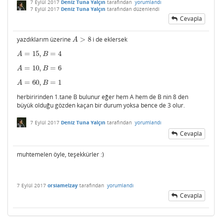
7 Eylül 2017
Deniz Tuna Yalçın
tarafından
yorumlandı
7 Eylül 2017
Deniz Tuna Yalçın
tarafından
düzenlendi
Cevapla
yazdıklarım üzerine
>
8
i de eklersek
A
>
8
A
=
15
,
=
4
A
=
15
,
B
=
4
A
B
=
10
,
=
6
A
=
10
,
B
=
6
A
B
=
60
,
=
1
A
=
60
,
B
=
1
A
B
herbiririnden 1.tane B bulunur eğer hem A hem de B nin 8 den
büyük olduğu gözden kaçan bir durum yoksa bence de 3 olur.
7 Eylül 2017
Deniz Tuna Yalçın
tarafından
yorumlandı
Cevapla
muhtemelen öyle, teşekkürler :)
7 Eylül 2017
orsiamelzay
tarafından
yorumlandı
Cevapla