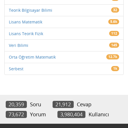
Teorik Bilgisayar Bilimi
32
Lisans Matematik
5.6k
Lisans Teorik Fizik
112
Veri Bilimi
145
Orta Öğretim Matematik
12.7k
Serbest
1k
20,359
Soru
21,912
Cevap
73,672
Yorum
3,980,404
Kullanıcı