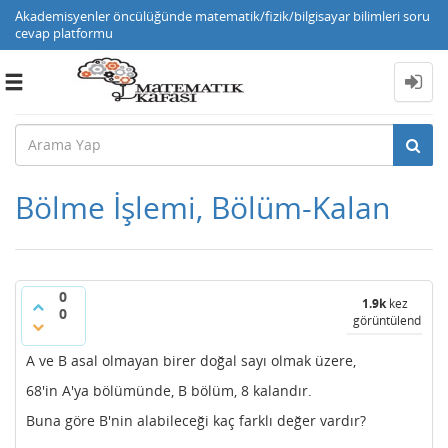
Akademisyenler öncülüğünde matematik/fizik/bilgisayar bilimleri soru
cevap platformu
Toggle
navigation
Bölme İşlemi, Bölüm-Kalan
0
1.9k
kez
0
görüntülendi
A ve B asal olmayan birer doğal sayı olmak üzere,
68'in A'ya bölümünde, B bölüm, 8 kalandır.
Buna göre B'nin alabileceği kaç farklı değer vardır?