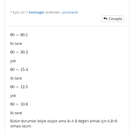
7 Eylül 2017
EneSezgin
tarafından
yorumlandı
Cevapla
60
=
60.1
60
=
60.1
İki tane
60
=
30.2
60
=
30.2
yok
60
=
15.4
60
=
15.4
iki tane
60
=
12.5
60
=
12.5
yok
60
=
10.6
60
=
10.6
İki tane
Bütün durumlar böyle oluyor ama iki A B değeri almak için A,B>8
olması lâzım