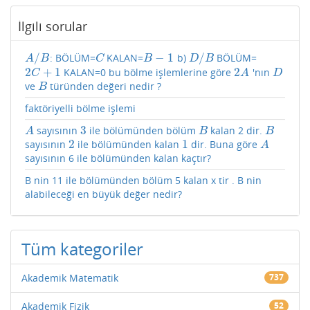
İlgili sorular
/
−
1
/
: BÖLÜM=
KALAN=
b)
BÖLÜM=
A
/
B
C
B
−
1
D
/
B
A
B
C
B
D
B
2
+
1
2
KALAN=0 bu bölme işlemlerine göre
'nın
2
C
+
1
2
A
D
C
A
D
ve
türünden değeri nedir ?
B
B
faktöriyelli bölme işlemi
3
sayısının
ile bölümünden bölüm
kalan 2 dir.
A
3
B
B
A
B
B
2
1
sayısının
ile bölümünden kalan
dir. Buna göre
2
1
A
A
sayısının 6 ile bölümünden kalan kaçtır?
B nin 11 ile bölümünden bölüm 5 kalan x tir . B nin
alabileceği en büyük değer nedir?
Tüm kategoriler
Akademik Matematik
737
Akademik Fizik
52