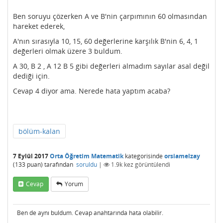
Ben soruyu çözerken A ve B'nin çarpımının 60 olmasından
hareket ederek,
A'nın sırasıyla 10, 15, 60 değerlerine karşılık B'nin 6, 4, 1
değerleri olmak üzere 3 buldum.
A 30, B 2 , A 12 B 5 gibi değerleri almadım sayılar asal değil
dediği için.
Cevap 4 diyor ama. Nerede hata yaptım acaba?
bölüm-kalan
7 Eylül 2017
Orta Öğretim Matematik
kategorisinde
orsiamelzay
(
133
puan)
tarafından
soruldu
|
1.9k
kez görüntülendi
Cevap
Yorum
Ben de aynı buldum. Cevap anahtarında hata olabilir.