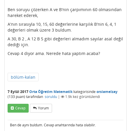
Ben soruyu çözerken A ve B'nin çarpımının 60 olmasından
hareket ederek,
A'nın sırasıyla 10, 15, 60 değerlerine karşılık B'nin 6, 4, 1
değerleri olmak üzere 3 buldum.
A 30, B 2 , A 12 B 5 gibi değerleri almadım sayılar asal değil
dediği için.
Cevap 4 diyor ama. Nerede hata yaptım acaba?
bölüm-kalan
7 Eylül 2017
Orta Öğretim Matematik
kategorisinde
orsiamelzay
(
133
puan)
tarafından
soruldu
|
1.9k
kez görüntülendi
Cevap
Yorum
Ben de aynı buldum. Cevap anahtarında hata olabilir.