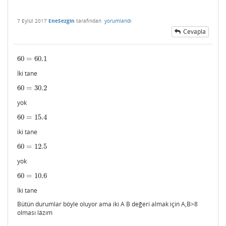
7 Eylül 2017
EneSezgin
tarafından
yorumlandı
Cevapla
60
=
60.1
60
=
60.1
İki tane
60
=
30.2
60
=
30.2
yok
60
=
15.4
60
=
15.4
iki tane
60
=
12.5
60
=
12.5
yok
60
=
10.6
60
=
10.6
İki tane
Bütün durumlar böyle oluyor ama iki A B değeri almak için A,B>8
olması lâzım