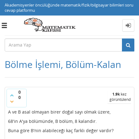
Akademisyenler öncülüğünde matematik/fizik/bilgisayar bilimleri soru
cevap platformu
Toggle
navigation
Bölme İşlemi, Bölüm-Kalan
0
1.9k
kez
0
görüntülendi
A ve B asal olmayan birer doğal sayı olmak üzere,
68'in A'ya bölümünde, B bölüm, 8 kalandır.
Buna göre B'nin alabileceği kaç farklı değer vardır?