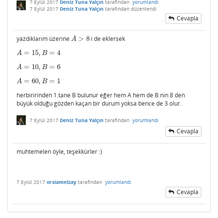
7 Eylül 2017
Deniz Tuna Yalçın
tarafından
yorumlandı
7 Eylül 2017
Deniz Tuna Yalçın
tarafından
düzenlendi
Cevapla
yazdıklarım üzerine
>
8
i de eklersek
A
>
8
A
=
15
,
=
4
A
=
15
,
B
=
4
A
B
=
10
,
=
6
A
=
10
,
B
=
6
A
B
=
60
,
=
1
A
=
60
,
B
=
1
A
B
herbiririnden 1.tane B bulunur eğer hem A hem de B nin 8 den
büyük olduğu gözden kaçan bir durum yoksa bence de 3 olur.
7 Eylül 2017
Deniz Tuna Yalçın
tarafından
yorumlandı
Cevapla
muhtemelen öyle, teşekkürler :)
7 Eylül 2017
orsiamelzay
tarafından
yorumlandı
Cevapla