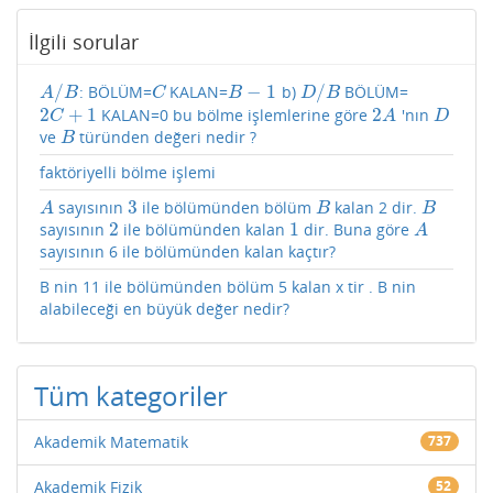
İlgili sorular
/
−
1
/
: BÖLÜM=
KALAN=
b)
BÖLÜM=
A
/
B
C
B
−
1
D
/
B
A
B
C
B
D
B
2
+
1
2
KALAN=0 bu bölme işlemlerine göre
'nın
2
C
+
1
2
A
D
C
A
D
ve
türünden değeri nedir ?
B
B
faktöriyelli bölme işlemi
3
sayısının
ile bölümünden bölüm
kalan 2 dir.
A
3
B
B
A
B
B
2
1
sayısının
ile bölümünden kalan
dir. Buna göre
2
1
A
A
sayısının 6 ile bölümünden kalan kaçtır?
B nin 11 ile bölümünden bölüm 5 kalan x tir . B nin
alabileceği en büyük değer nedir?
Tüm kategoriler
Akademik Matematik
737
Akademik Fizik
52