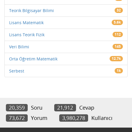
Teorik Bilgisayar Bilimi
32
Lisans Matematik
5.6k
Lisans Teorik Fizik
112
Veri Bilimi
145
Orta Öğretim Matematik
12.7k
Serbest
1k
20,359
Soru
21,912
Cevap
73,672
Yorum
3,980,278
Kullanıcı