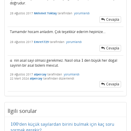
doğrudur.
28 Ağustos 2017
Mehmet Toktaş
tarafından
yorumlandı
Cevapla
Tamamdır hocam anladım. Çok teşekkür ederim hepinize...
28 Ağustos 2017
Emre1729
tarafından
yorumlandı
Cevapla
nin asal sayi olmasi gerekmez. Nasil olsa
1
den büyük her dogal
a
1
a
sayinin bir asal boleni mevcut.
29 Ağustos 2017
alpercay
tarafından
yorumlandı
22 Mart 2024
alpercay
tarafından
düzenlendi
Cevapla
İlgili sorular
100
'den küçük sayılardan birini bulmak için kaç soru
100
sormak gerekir?