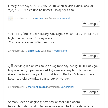
−
−
√
Ornegin;
97
sayisi..
9
<
97
<
10
ve bu sayidan kucuk asallar
97
9
<
97
<
10
2
,
3
,
5
,
7
...
97
hicbirine bolunmez. Dolayisiyla asal.
2
,
3
,
5
,
7
97
27 Ağustos 2017
Sercan
tarafından
yorumlandı
Cevapla
−
−
−
√
191.. 14<
191
<15 dır. Bu sayıdan küçük asallar 2,3,5,7,11,13.. 191
191
hiçbirine bölünmez.Dolasıyla asal.
Çok teşekkür ederim Sercan Hocam.
27 Ağustos 2017
Emre1729
tarafından
yorumlandı
Cevapla
−
−
'den küçük olan ve asal olan kaç tane sayı olduğunu bulmak çok
n
√
n
büyük
'ler için pek kolay değil. Çünkü asal sayıların tamamını
n
n
üreten bir formül ne yazık ki şimdilik yok. Bu formül bulununcaya
kadar tek tek saymaktan başka pek bir yol yok.
28 Ağustos 2017
Mehmet Toktaş
tarafından
yorumlandı
Cevapla
Sercan Hocanın değindiği sav, sayılar teorisinin önemli
teoremlerinden biridir. Bu teorem ve ispatı belki size daha fazla