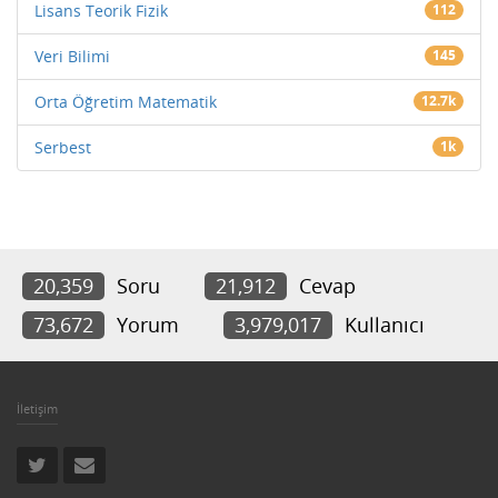
Lisans Teorik Fizik
112
Veri Bilimi
145
Orta Öğretim Matematik
12.7k
Serbest
1k
20,359
Soru
21,912
Cevap
73,672
Yorum
3,979,017
Kullanıcı
İletişim