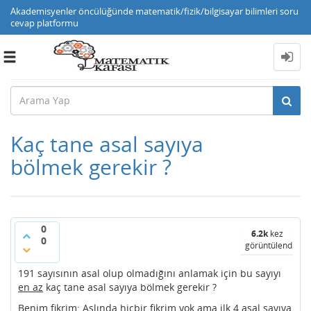
Akademisyenler öncülüğünde matematik/fizik/bilgisayar bilimleri soru
cevap platformu
Toggle
navigation
Kaç tane asal sayıya
bölmek gerekir ?
0
6.2k
kez
0
görüntülendi
191 sayısının asal olup olmadığını anlamak için bu sayıyı
en az
kaç tane asal sayıya bölmek gerekir ?
Benim fikrim: Aslında hiçbir fikrim yok ama ilk 4 asal sayıya