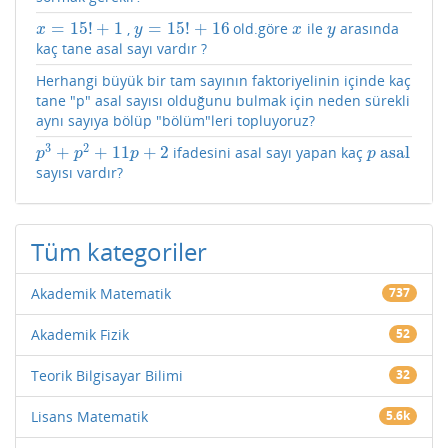
=
15
!
+
1
=
15
!
+
16
,
old.göre
ile
arasında
x
=
15
!
+
1
y
=
15
!
+
16
x
y
x
y
x
y
kaç tane asal sayı vardır ?
Herhangi büyük bir tam sayının faktoriyelinin içinde kaç
tane "p" asal sayısı olduğunu bulmak için neden sürekli
aynı sayıya bölüp "bölüm"leri topluyoruz?
3
2
+
+
11
+
2
asal
ifadesini asal sayı yapan kaç
p
3
+
p
2
+
11
p
+
2
p
asal
p
p
p
p
sayısı vardır?
Tüm kategoriler
Akademik Matematik
737
Akademik Fizik
52
Teorik Bilgisayar Bilimi
32
Lisans Matematik
5.6k