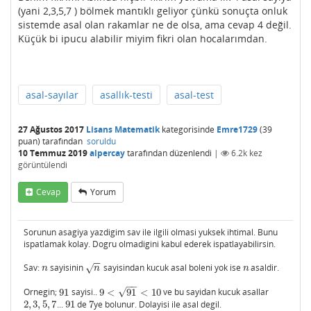
(yani 2,3,5,7 ) bölmek mantıklı geliyor çünkü sonuçta onluk
sistemde asal olan rakamlar ne de olsa, ama cevap 4 değil.
Küçük bi ipucu alabilir miyim fikri olan hocalarımdan.
asal-sayılar
asallık-testi
asal-test
27 Ağustos 2017
Lisans Matematik
kategorisinde
Emre1729
(
39
puan)
tarafından
soruldu
10 Temmuz 2019
alpercay
tarafından
düzenlendi
|
6.2k
kez
görüntülendi
Cevap
Yorum
Sorunun asagiya yazdigim sav ile ilgili olmasi yuksek ihtimal. Bunu
ispatlamak kolay. Dogru olmadigini kabul ederek ispatlayabilirsin.
−
−
Sav:
sayisinin
sayisindan kucuk asal boleni yok ise
asaldir.
n
n
n
√
n
n
n
−
−
√
Ornegin;
91
sayisi..
9
<
91
<
10
ve bu sayidan kucuk asallar
91
9
<
91
<
10
2
,
3
,
5
,
7
...
91
de
7
ye bolunur. Dolayisi ile asal degil.
2
,
3
,
5
,
7
91
7