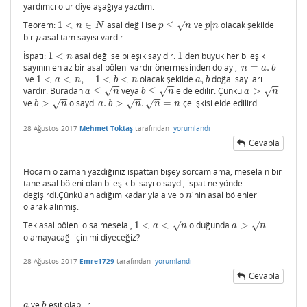
yardımcı olur diye aşağıya yazdım.
−
−
Teorem:
1
<
∈
asal değil ise
≤
ve
|
olacak şekilde
1
<
n
∈
N
p
≤
n
p
|
n
√
n
N
p
n
p
n
bir
asal tam sayısı vardır.
p
p
İspatı:
1
<
asal değilse bileşik sayıdır.
1
den büyük her bileşik
1
<
n
1
n
sayının en az bir asal böleni vardır önermesinden dolayı,
=
.
n
=
a
.
b
n
a
b
ve
1
<
<
,
1
<
<
olacak şekilde
,
doğal sayıları
1
<
a
<
n
,
1
<
b
<
n
a
,
b
a
n
b
n
a
b
−
−
−
−
−
−
vardır. Buradan
≤
veya
≤
elde edilir. Çünkü
>
a
≤
n
b
≤
n
a
>
n
√
√
√
a
n
b
n
a
n
−
−
−
−
−
−
ve
>
olsaydı
.
>
.
=
çelişkisi elde edilirdi.
b
>
n
a
.
b
>
n
.
n
=
n
√
√
√
b
n
a
b
n
n
n
28 Ağustos 2017
Mehmet Toktaş
tarafından
yorumlandı
Cevapla
Hocam o zaman yazdığınız ispattan bişey sorcam ama, mesela n bir
tane asal böleni olan bileşik bi sayı olsaydı, ispat ne yönde
değişirdi.Çünkü anladığım kadarıyla a ve b
'nin asal bölenleri
n
n
olarak alınmış.
−
−
−
−
Tek asal böleni olsa mesela ,
1
<
<
olduğunda
>
1
<
a
<
n
a
>
n
√
√
a
n
a
n
olamayacağı için mi diyeceğiz?
28 Ağustos 2017
Emre1729
tarafından
yorumlandı
Cevapla
ve
esit olabilir.
a
b
a
b