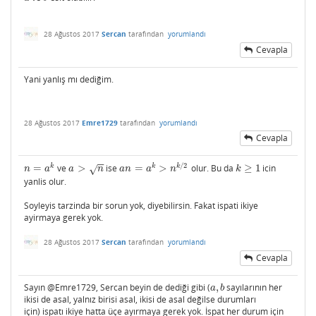
28 Ağustos 2017
Sercan
tarafından
yorumlandı
Cevapla
Yani yanlış mı dediğim.
28 Ağustos 2017
Emre1729
tarafından
yorumlandı
Cevapla
−
−
/
2
k
k
k
=
ve
>
ise
=
>
olur. Bu da
≥
1
icin
n
=
a
k
a
>
n
a
n
=
a
k
>
n
k
/
2
k
≥
1
√
n
a
a
n
a
n
a
n
k
yanlis olur.
Soyleyis tarzinda bir sorun yok, diyebilirsin. Fakat ispati ikiye
ayirmaya gerek yok.
28 Ağustos 2017
Sercan
tarafından
yorumlandı
Cevapla
Sayın @Emre1729, Sercan beyin de dediği gibi (
,
sayılarının her
a
,
b
a
b
ikisi de asal, yalnız birisi asal, ikisi de asal değilse durumları
için) ispatı ikiye hatta üçe ayırmaya gerek yok. İspat her durum için