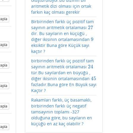
oluşturuluyor.bu dizinin bir
aritmetik dizi olması için ortak
farkın kaç olması gerekir
apla
Birbirinden farklı üç pozitif tam
27
sayının aritmetik ortalaması
27
dir. Bu sayıların en küçüğü ,
9
diğer ikisinin ortalamasından
9
apla
eksiktir Buna göre Küçük sayı
kaçtır ?
birbirinden farklı üç pozitif tam
apla
24
sayının aritmetik ortalaması
24
tür.Bu sayılardan en büyüğü ,
45
diğer ikisinin ortalamasından
45
fazladır.Buna göre En Büyük sayı
apla
Kaçtır ?
Rakamları farklı, üç basamaklı,
birbirinden farklı üç negatif
apla
tamsayının toplamı -327
olduğuna göre, bu sayıların en
küçüğü en az kaç olabilir ?
apla