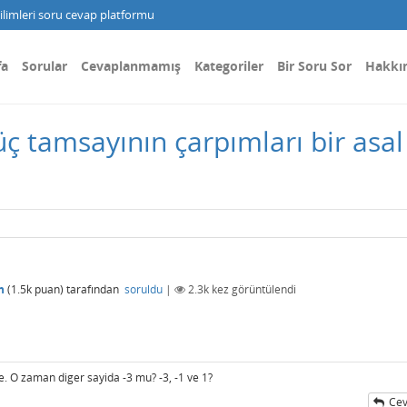
limleri soru cevap platformu
fa
Sorular
Cevaplanmamış
Kategoriler
Bir Soru Sor
Hakkı
üç tamsayının çarpımları bir asal 
n
(
1.5k
puan)
tarafından
soruldu
|
2.3k
kez görüntülendi
de. O zaman diger sayida -3 mu? -3, -1 ve 1?
Cev