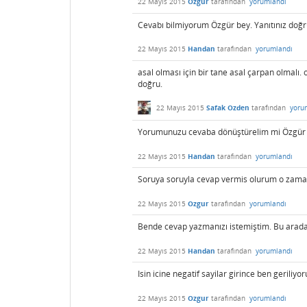
22 Mayıs 2015
Ozgur
tarafından
yorumlandı
Cevabı bilmiyorum Özgür bey. Yanıtınız doğ
22 Mayıs 2015
Handan
tarafından
yorumlandı
asal olması için bir tane asal çarpan olmalı.
doğru.
22 Mayıs 2015
Safak Ozden
tarafından
yoru
Yorumunuzu cevaba dönüştürelim mi Özgür
22 Mayıs 2015
Handan
tarafından
yorumlandı
Soruya soruyla cevap vermis olurum o zaman
22 Mayıs 2015
Ozgur
tarafından
yorumlandı
Bende cevap yazmanızı istemiştim. Bu arada 
22 Mayıs 2015
Handan
tarafından
yorumlandı
Isin icine negatif sayilar girince ben geriliyo
22 Mayıs 2015
Ozgur
tarafından
yorumlandı