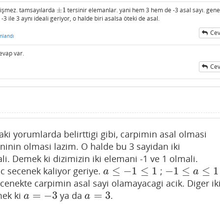
eğişmez. tamsayılarda
±
1
tersinir elemanlar. yani hem 3 hem de -3 asal sayı. gene
±
1
 ile 3 aynı ideali geriyor, o halde biri asalsa öteki de asal.
Cev
mlandı
evap var.
Cev
ki yorumlarda belirttigi gibi, carpimin asal olmasi
aninin olmasi lazim. O halde bu 3 sayidan iki
. Demek ki dizimizin iki elemani -1 ve 1 olmali.
≤
−
1
≤
1
−
1
≤
≤
1
uc secenek kaliyor geriye.
;
a
≤
−
1
≤
1
−
1
≤
a
≤
1
a
a
cenekte carpimin asal sayi olamayacagi acik. Diger ik
=
−
3
=
3
mek ki
ya da
.
a
=
−
3
a
=
3
a
a