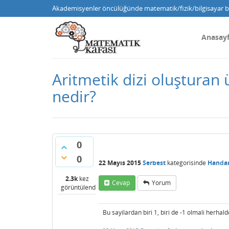
Akademisyenler öncülüğünde matematik/fizik/bilgisayar bi
Anasay
Aritmetik dizi oluşturan 
nedir?
0
0
22 Mayıs 2015
Serbest
kategorisinde
Handa
2.3k
kez
Cevap
Yorum
görüntülendi
Bu sayilardan biri 1, biri de -1 olmali herhal