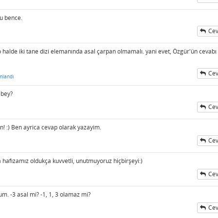
ru bence.
Cev
 o halde iki tane dizi elemanında asal çarpan olmamalı. yani evet, Özgür'ün cevabı
Cev
mlandı
 bey?
Cev
! :) Ben ayrica cevap olarak yazayim.
Cev
hafızamız oldukça kuvvetli, unutmuyoruz hiçbirşeyi:)
Cev
rum. -3 asal mi? -1, 1, 3 olamaz mi?
Cev