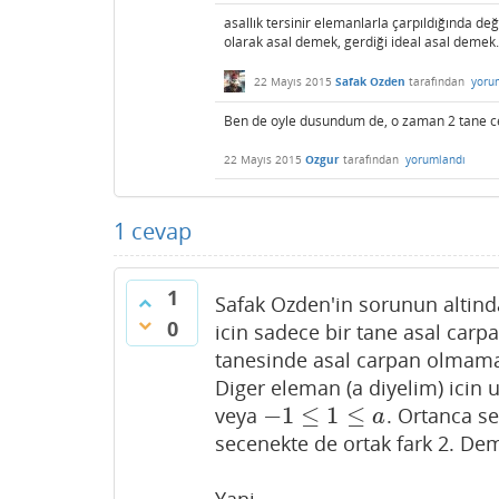
asallık tersinir elemanlarla çarpıldığında d
olarak asal demek, gerdiği ideal asal demek. -3
22 Mayıs 2015
Safak Ozden
tarafından
yoru
Ben de oyle dusundum de, o zaman 2 tane c
22 Mayıs 2015
Ozgur
tarafından
yorumlandı
1
cevap
1
Safak Ozden'in sorunun altinda
0
icin sadece bir tane asal carp
tanesinde asal carpan olmamali
Diger eleman (a diyelim) icin 
−
1
≤
1
≤
veya
. Ortanca se
−
1
≤
1
≤
a
a
secenekte de ortak fark 2. De
Yani,