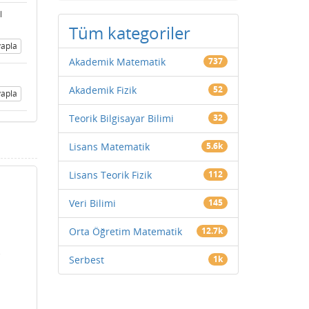
l
Tüm kategoriler
apla
Akademik Matematik
737
Akademik Fizik
52
apla
Teorik Bilgisayar Bilimi
32
Lisans Matematik
5.6k
Lisans Teorik Fizik
112
Veri Bilimi
145
Orta Öğretim Matematik
12.7k
i
Serbest
1k