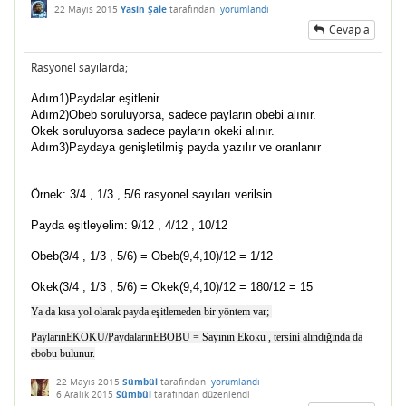
22 Mayıs 2015
Yasin Şale
tarafından
yorumlandı
Cevapla
Rasyonel sayılarda;
Adım1)Paydalar eşitlenir.
Adım2)Obeb soruluyorsa, sadece payların obebi alınır.
Okek soruluyorsa sadece payların okeki alınır.
Adım3)Paydaya genişletilmiş payda yazılır ve oranlanır
Örnek:
3/4 , 1/3 , 5/6 rasyonel sayıları verilsin..
Payda eşitleyelim: 9/12 , 4/12 , 10/12
Obeb(3/4 , 1/3 , 5/6) = Obeb(9,4,10)/12 = 1/12
Okek(3/4 , 1/3 , 5/6) = Okek(9,4,10)/12 = 180/12 = 15
Ya da kısa yol olarak payda eşitlemeden bir yöntem var;
PaylarınEKOKU/PaydalarınEBOBU = Sayının Ekoku , tersini alındığında da
ebobu bulunur.
22 Mayıs 2015
Sümbül
tarafından
yorumlandı
6 Aralık 2015
Sümbül
tarafından
düzenlendi