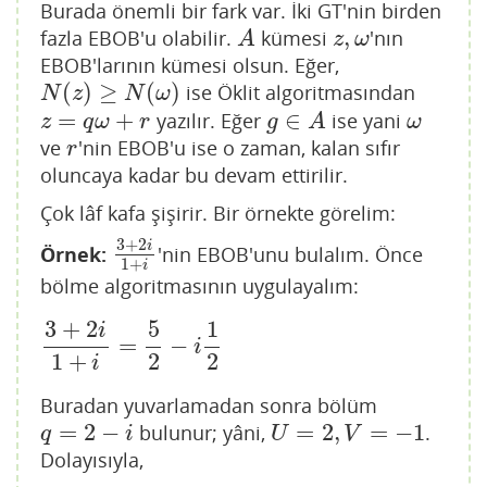
Burada önemli bir fark var. İki GT'nin birden
,
fazla EBOB'u olabilir.
kümesi
'nın
A
z
,
ω
A
z
ω
EBOB'larının kümesi olsun. Eğer,
(
)
≥
(
)
ise Öklit algoritmasından
N
(
z
)
≥
N
(
ω
)
N
z
N
ω
=
+
∈
yazılır. Eğer
ise yani
z
=
q
ω
+
r
g
∈
A
ω
z
q
ω
r
g
A
ω
ve
'nin EBOB'u ise o zaman, kalan sıfır
r
r
oluncaya kadar bu devam ettirilir.
Çok lâf kafa şişirir. Bir örnekte görelim:
3
+
2
i
Örnek:
'nin EBOB'unu bulalım. Önce
3
+
2
i
1
+
i
1
+
i
bölme algoritmasının uygulayalım:
3
+
2
5
1
i
=
−
3
+
2
i
1
+
i
=
5
2
−
i
1
2
i
1
+
2
2
i
Buradan yuvarlamadan sonra bölüm
=
2
−
=
2
,
=
−
1
bulunur; yâni,
.
q
=
2
−
i
U
=
2
,
V
=
−
1
q
i
U
V
Dolayısıyla,