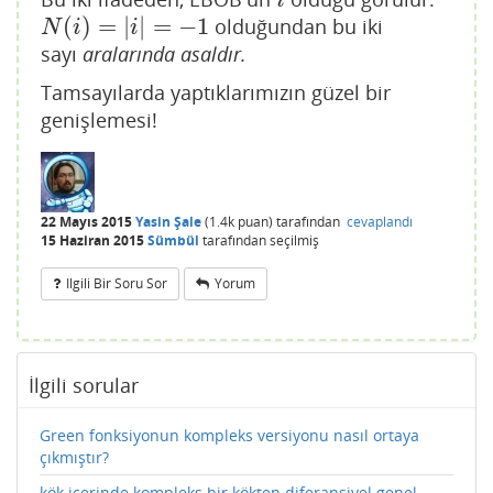
i
(
)
=
|
|
=
−
1
olduğundan bu iki
N
(
i
)
=
|
i
|
=
−
1
N
i
i
sayı
aralarında asaldır.
Tamsayılarda yaptıklarımızın güzel bir
genişlemesi!
22 Mayıs 2015
Yasin Şale
(
1.4k
puan)
tarafından
cevaplandı
15 Haziran 2015
Sümbül
tarafından
seçilmiş
Ilgili Bir Soru Sor
Yorum
İlgili sorular
Green fonksiyonun kompleks versiyonu nasıl ortaya
çıkmıştır?
kök içerinde kompleks bir kökten diferansiyel genel