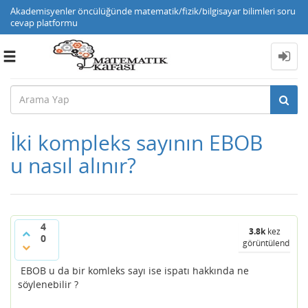
Akademisyenler öncülüğünde matematik/fizik/bilgisayar bilimleri soru
cevap platformu
Toggle
navigation
İki kompleks sayının EBOB
u nasıl alınır?
4
3.8k
kez
0
görüntülendi
EBOB u da bir komleks sayı ise ispatı hakkında ne
söylenebilir ?