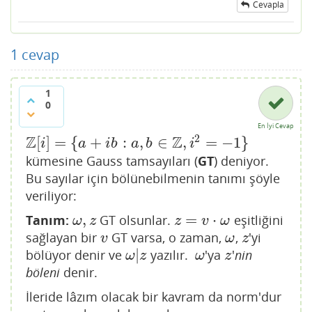
Cevapla
1
cevap
1
0
En İyi Cevap
2
Z
Z
[
]
=
{
+
:
,
∈
,
=
−
1
}
Z
[
i
]
=
{
a
+
i
b
:
a
,
b
∈
Z
,
i
2
=
−
1
}
i
a
i
b
a
b
i
kümesine Gauss tamsayıları (
GT
) deniyor.
Bu sayılar için bölünebilmenin tanımı şöyle
veriliyor:
,
=
⋅
Tanım:
GT olsunlar.
eşitliğini
ω
,
z
z
=
v
⋅
ω
ω
z
z
v
ω
sağlayan bir
GT varsa, o zaman,
,
'yi
v
ω
z
v
ω
z
|
bölüyor denir ve
yazılır.
'ya
'
nin
ω
|
z
ω
z
ω
z
ω
z
böleni
denir.
İleride lâzım olacak bir kavram da norm'dur