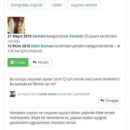
kompleks-sayılar
cebir
sayılar-teorisi
21 Mayıs 2015
Serbest
kategorisinde
Sümbül
(
55
puan)
tarafından
soruldu
12 Ekim 2015
Salih Durhan
tarafından
yeniden kategorilendirildi
|
3.8k
kez görüntülendi
Cevap
Yorum
Q
Bu soruyu rasyonel sayılar cismi
için sorsak nasıl yanıt verebiliriz?
Q
Bu konuda bir fikriniz var mı?
22 Mayıs 2015
Safak Ozden
tarafından
yorumlandı
Cevapla
Kompleks sayıları ve rasyonel sayıları ikililer şeklinde ifâde etmek
mümkündür. Böyle bir tanımlama ile, yapısal açıdan aşağıda
yazılanların uygulanması mümkün olmalı.