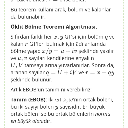
Bu teorem kullanılarak, bölüm ve kalanlar
da bulunabilir:
Öklit Bölme Teoremi Algoritması:
,
Sıfırdan farklı her
GT'si için bölüm
ve
x
,
y
q
x
y
q
kalan
GT'leri bulmak için âdî anlamda
r
r
/
=
+
bölme yapıp
şeklinde yazılır
x
/
y
=
u
+
i
v
x
y
u
i
v
,
ve
sayıları kendilerine enyakın
u
,
v
u
v
,
tamsayılarına yuvarlanırlar. Sonra da,
U
,
V
U
V
=
+
=
−
aranan sayılar
ve
q
=
U
+
i
V
r
=
x
−
q
y
q
U
i
V
r
x
q
y
şeklinde bulunur.
Artık EBOB'un tanımını verebiliriz:
,
Tanım (EBOB):
İki GT
'nın ortak böleni,
z
,
ω
z
ω
bu iki sayıyı bölen
sayısıdır. En büyük
y
y
ortak bölen ise bu ortak bölenlerin
normu
en büyük
olanı
dır.