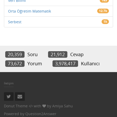
Veri Bilimi
145
Orta Öğretim Matematik
12.7k
Serbest
1k
20,359
Soru
21,912
Cevap
73,672
Yorum
3,978,417
Kullanıcı
İletişim
Donut Theme
with
by
Amiya Sahu
Powered by
Question2Answer