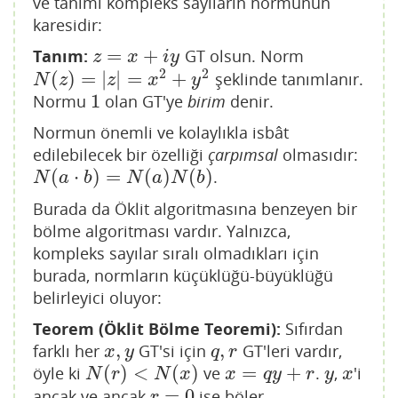
ve tanımı kompleks sayıların normunun
karesidir:
=
+
Tanım:
GT olsun. Norm
z
=
x
+
i
y
z
x
i
y
2
2
(
)
=
|
|
=
+
şeklinde tanımlanır.
N
(
z
)
=
|
z
|
=
x
2
+
y
2
N
z
z
x
y
1
Normu
olan GT'ye
birim
denir.
1
Normun önemli ve kolaylıkla isbât
edilebilecek bir özelliği
çarpımsal
olmasıdır:
(
⋅
)
=
(
)
(
)
.
N
(
a
⋅
b
)
=
N
(
a
)
N
(
b
)
N
a
b
N
a
N
b
Burada da Öklit algoritmasına benzeyen bir
bölme algoritması vardır. Yalnızca,
kompleks sayılar sıralı olmadıkları için
burada, normların küçüklüğü-büyüklüğü
belirleyici oluyor:
Teorem (Öklit Bölme Teoremi):
Sıfırdan
,
,
farklı her
GT'si için
GT'leri vardır,
x
,
y
q
,
r
x
y
q
r
(
)
<
(
)
=
+
öyle ki
ve
.
,
'i
N
(
r
)
<
N
(
x
)
x
=
q
y
+
r
y
x
N
r
N
x
x
q
y
r
y
x
=
0
ancak ve ancak
ise böler.
r
=
0
r