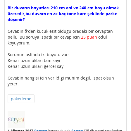
Bir duvarın boyutları 210 cm eni ve 240 cm boyu olmak
üzeredir,bu duvara en az kaç tane kare şeklinde parke
döşenir?
8
Cevabin
'den kucuk esit oldugu oradaki bir cevaptan
8
belli. Bu soruya ispatli bir cevap icin
25 puan
odul
koyuyorum.
Sorunun aslinda iki boyutu var:
Kenar uzunluklari tam sayi
Kenar uzunluklari gercel sayi
Cevabin hangisi icin verildigi muhim degil. Ispat olsun
yeter.
paketleme
4 Ağustos 2017
Serbest
kategorisinde
Sercan
(
25.6k
puan)
tarafından