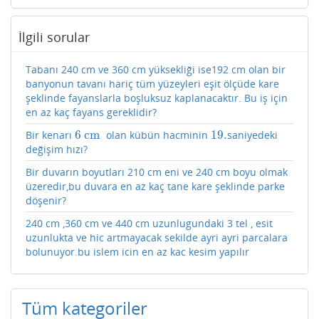
İlgili sorular
Tabanı 240 cm ve 360 cm yüksekliği ise192 cm olan bir
banyonun tavanı hariç tüm yüzeyleri eşit ölçüde kare
şeklinde fayanslarla boşluksuz kaplanacaktır. Bu iş için
en az kaç fayans gereklidir?
6
cm
19.
Bir kenarı
olan kübün hacminin
saniyedeki
6
cm
19.
değişim hızı?
Bir duvarın boyutları 210 cm eni ve 240 cm boyu olmak
üzeredir,bu duvara en az kaç tane kare şeklinde parke
döşenir?
240 cm ,360 cm ve 440 cm uzunlugundaki 3 tel , esit
uzunlukta ve hic artmayacak sekilde ayri ayri parcalara
bolunuyor.bu islem icin en az kac kesim yapılır
Tüm kategoriler