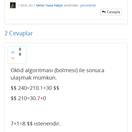
1 Ekim 2017
Deniz Tuna Yalçın
tarafından
yorumlandı
Cevapla
2
Cevaplar
0
0
Öklid algoritması (bölmesi) ile sonuca
ulaşmak mümkün.
$$ 240=210.
1
+30 $$
$$ 210=30.
7
+0
7+1=8 $$ istenendir.