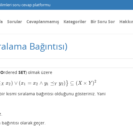
limleri soru cevap platformu
fa
Sorular
Cevaplanmamış
Kategoriler
Bir Soru Sor
Hakkı
ralama Bağıntısı)
y
O
rdered
SET
) olmak üzere
2
⪯
)
∨
(
=
∧
⪯
)
⊆
(
×
)
}
(
x
1
⪯
X
x
2
)
∨
(
x
1
=
x
2
∧
y
1
⪯
Y
y
2
)
}
⊆
(
X
×
Y
)
2
x
x
x
y
y
X
Y
2
1
2
1
2
X
Y
ir kısmi sıralama bağıntısı olduğunu gösteriniz. Yani
z.
 bağıntısı olarak geçer.