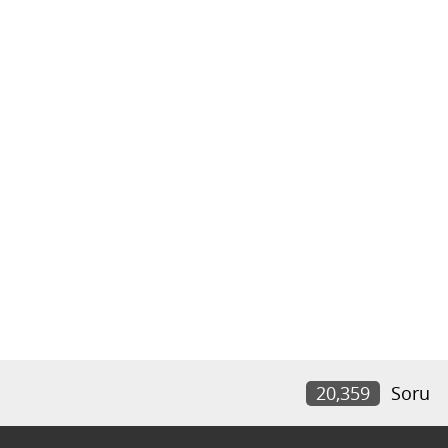
20,359
Soru