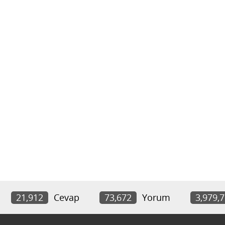
21,912
Cevap
73,672
Yorum
3,979,