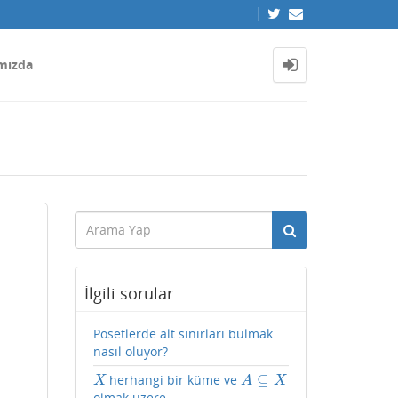
mızda
İlgili sorular
Posetlerde alt sınırları bulmak
nasıl oluyor?
⊆
herhangi bir küme ve
X
A
⊆
X
X
A
X
olmak üzere