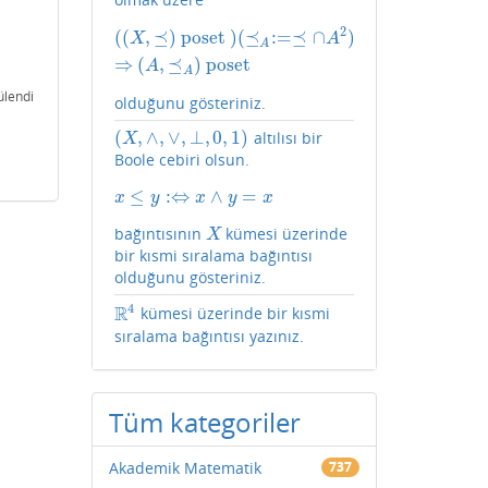
2
(
(
,
⪯
)
poset
)
(
⪯
:
=
⪯
∩
)
(
(
X
,
⪯
)
poset
)
(
⪯
A
:=⪯
∩
A
2
)
⇒
(
A
,
⪯
A
)
poset
X
A
A
⇒
(
,
⪯
)
poset
A
A
ülendi
olduğunu gösteriniz.
(
,
∧
,
∨
,
⊥
,
0
,
1
)
altılısı bir
(
X
,
∧
,
∨
,
⊥
,
0
,
1
)
X
Boole cebiri olsun.
≤
:
⇔
∧
=
x
≤
y
:⇔
x
∧
y
=
x
x
y
x
y
x
bağıntısının
kümesi üzerinde
X
X
bir kısmi sıralama bağıntısı
olduğunu gösteriniz.
4
R
kümesi üzerinde bir kısmi
R
4
sıralama bağıntısı yazınız.
Tüm kategoriler
Akademik Matematik
737