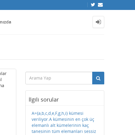
mızda
ılar
l
ema
İlgili sorular
A={a,b,c,d,e,F,g,h,i} kümesi
veriliyor.A kümesinin en çok üç
elemanlı alt kümelerinin kaç
tanesinin tüm elemanları sessiz