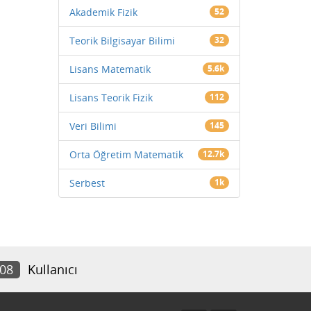
Akademik Fizik
52
Teorik Bilgisayar Bilimi
32
Lisans Matematik
5.6k
Lisans Teorik Fizik
112
Veri Bilimi
145
Orta Öğretim Matematik
12.7k
Serbest
1k
808
Kullanıcı