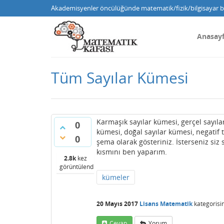
Akademisyenler öncülüğünde matematik/fizik/bilgisayar bi
Anasay
Tüm Sayılar Kümesi
Karmaşık sayılar kümesi, gerçel sayıla
0
kümesi, doğal sayılar kümesi, negatif ta
0
şema olarak gösteriniz. İsterseniz si
kısmını ben yaparım.
2.8k
kez
görüntülendi
kümeler
20 Mayıs 2017
Lisans Matematik
kategorisi
Cevap
Yorum