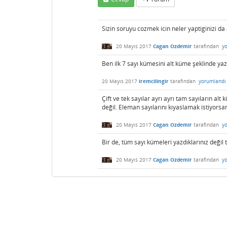
Sizin soruyu cozmek icin neler yaptiginizi da 
20 Mayıs 2017
Cagan Ozdemir
tarafından
y
Ben ilk 7 sayı kümesini alt küme şeklinde y
20 Mayıs 2017
iremcilingir
tarafından
yorumlandı
Çift ve tek sayılar ayrı ayrı tam sayıların alt 
değil. Eleman sayılarını kıyaslamak istiyorsan
20 Mayıs 2017
Cagan Ozdemir
tarafından
y
Bir de, tüm sayı kümeleri yazdıklarınız değil t
20 Mayıs 2017
Cagan Ozdemir
tarafından
y