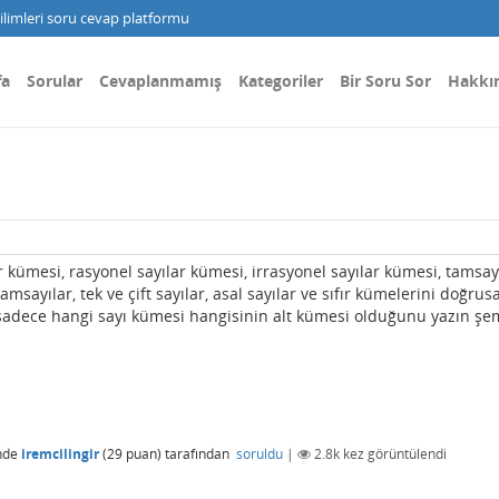
limleri soru cevap platformu
fa
Sorular
Cevaplanmamış
Kategoriler
Bir Soru Sor
Hakkı
r kümesi, rasyonel sayılar kümesi, irrasyonel sayılar kümesi, tamsay
msayılar, tek ve çift sayılar, asal sayılar ve sıfır kümelerini doğrusa
z sadece hangi sayı kümesi hangisinin alt kümesi olduğunu yazın ş
nde
iremcilingir
(
29
puan)
tarafından
soruldu
|
2.8k
kez görüntülendi