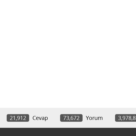
21,912
Cevap
73,672
Yorum
3,978,