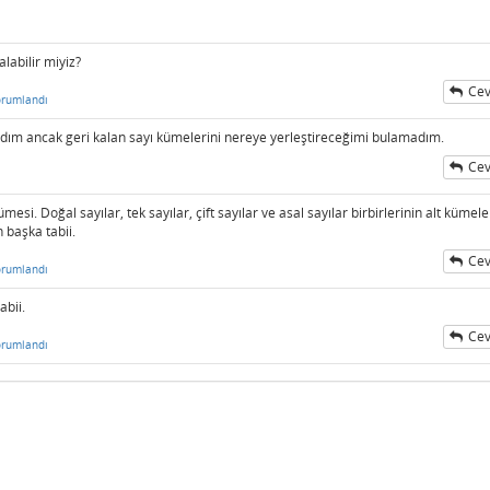
alabilir miyiz?
Cev
orumlandı
azdım ancak geri kalan sayı kümelerini nereye yerleştireceğimi bulamadım.
Cev
kümesi. Doğal sayılar, tek sayılar, çift sayılar ve asal sayılar birbirlerinin alt kümele
 başka tabii.
Cev
orumlandı
abii.
Cev
orumlandı