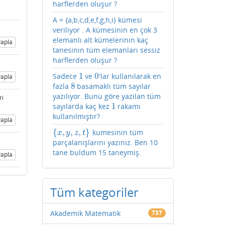
harflerden oluşur ?
A = {a,b,c,d,e,f,g,h,i} kümesi
veriliyor . A kümesinin en çok 3
elemanlı alt kümelerinin kaç
apla
tanesinin tüm elemanları sessiz
harflerden oluşur ?
1
0
Sadece
ve
'lar kullanılarak en
1
0
apla
8
fazla
basamaklı tüm sayılar
8
yazılıyor. Bunu göre yazılan tüm
ri
1
sayılarda kaç kez
rakamı
1
kullanılmıştır?
apla
{
,
,
,
}
kumesinin tüm
{
x
,
y
,
z
,
t
}
x
y
z
t
parçalanışlarını yazınız. Ben 10
tane buldum 15 taneymiş.
apla
Tüm kategoriler
Akademik Matematik
737