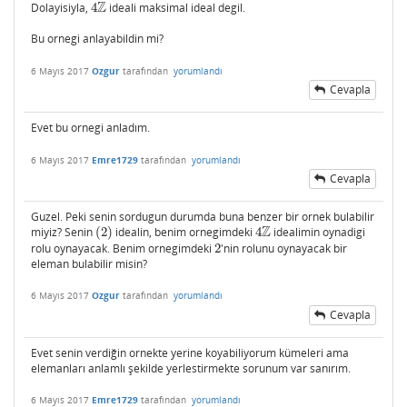
Z
Dolayisiyla,
4
ideali maksimal ideal degil.
4
Z
Bu ornegi anlayabildin mi?
6 Mayıs 2017
Ozgur
tarafından
yorumlandı
Cevapla
Evet bu ornegi anladım.
6 Mayıs 2017
Emre1729
tarafından
yorumlandı
Cevapla
Guzel. Peki senin sordugun durumda buna benzer bir ornek bulabilir
Z
miyiz? Senin
(
2
)
idealin, benim ornegimdeki
4
idealimin oynadigi
(
2
)
4
Z
rolu oynayacak. Benim ornegimdeki
2
'nin rolunu oynayacak bir
2
eleman bulabilir misin?
6 Mayıs 2017
Ozgur
tarafından
yorumlandı
Cevapla
Evet senin verdiğin ​ornekte yerine koyabiliyorum kümeleri ama
elemanları​ anlamlı şekilde yerlestirmekte sorunum var sanırım.
6 Mayıs 2017
Emre1729
tarafından
yorumlandı