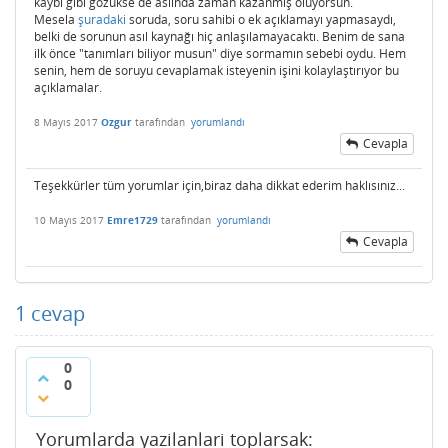
kaybı gibi gözükse de aslında zaman kazanmış oluyorsun.
Mesela
şuradaki
soruda, soru sahibi o ek açıklamayı yapmasaydı,
belki de sorunun asıl kaynağı hiç anlaşılamayacaktı. Benim de sana
ilk önce "tanımları biliyor musun" diye sormamın sebebi oydu. Hem
senin, hem de soruyu cevaplamak isteyenin işini kolaylaştırıyor bu
açıklamalar.
8 Mayıs 2017
Ozgur
tarafından
yorumlandı
Cevapla
Teşekkürler​ tüm yorumlar için,biraz daha dikkat​ ederim haklısınız​...
10 Mayıs 2017
Emre1729
tarafından
yorumlandı
Cevapla
1
cevap
0
0
Yorumlarda yazilanlari toplarsak: