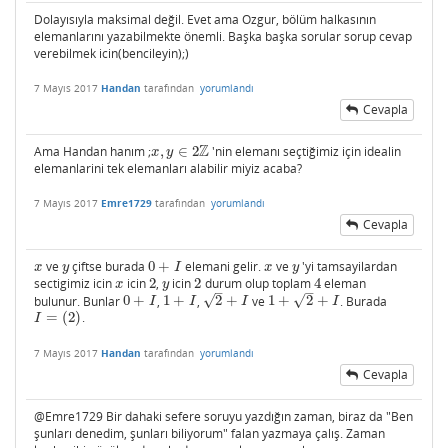
Dolayısıyla maksimal değil. Evet ama Ozgur, bölüm halkasının
elemanlarını yazabilmekte önemli. Başka başka sorular sorup cevap
verebilmek icin(bencileyin);)
7 Mayıs 2017
Handan
tarafından
yorumlandı
Cevapla
Z
Ama Handan hanım​ ;
,
∈
2
'nin elemanı seçtiğimiz için idealin
x
,
y
∈
2
Z
x
y
elemanlarini tek elemanları​ alabilir miyiz acaba?
7 Mayıs 2017
Emre1729
tarafından
yorumlandı
Cevapla
ve
çiftse burada
0
+
elemani gelir.
ve
'yi tamsayilardan
x
y
0
+
I
x
y
x
y
I
x
y
sectigimiz icin
icin
2
,
icin
2
durum olup toplam
4
eleman
x
2
y
2
4
x
y
–
–
√
√
bulunur. Bunlar
0
+
,
1
+
,
2
+
ve
1
+
2
+
. Burada
0
+
I
1
+
I
2
+
I
1
+
2
+
I
I
I
I
I
=
(
2
)
.
I
=
(
2
)
I
7 Mayıs 2017
Handan
tarafından
yorumlandı
Cevapla
@Emre1729 Bir dahaki sefere soruyu yazdığın zaman, biraz da "Ben
şunları denedim, şunları biliyorum" falan yazmaya çalış. Zaman