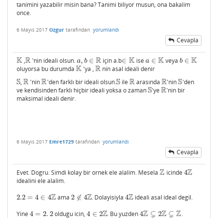
tanimini yazabilir misin bana? Tanimi biliyor musun, ona bakalim
once.
6 Mayıs 2017
Ozgur
tarafından
yorumlandı
Cevapla
K
R
R
K
K
K
,
'nin ideali olsun.
,
∈
için​ a.b
∈
ise
∈
veya
∈
K
R
a
,
b
∈
R
∈
K
a
∈
K
b
∈
K
a
b
a
b
K
R
oluyorsa bu durumda
'ya ,
nin asal ideali denir
K
R
S
R
R
S
R
R
S
,
'nin
'den farklı bir ideali olsun.
ile
arasında
'nin
'den
S
R
R
S
R
R
S
S
R
ve kendisinden farklı hiçbir ideali yoksa o zaman
'ye
'nin bir
S
R
maksimal ideali denir.
6 Mayıs 2017
Emre1729
tarafından
yorumlandı
Cevapla
Z
Z
Evet. Dogru. Simdi kolay bir ornek ele alalim. Mesela
icinde
4
Z
4
Z
idealini ele alalim.
Z
Z
Z
2.2
=
4
∈
4
ama
2
∉
4
. Dolayisiyla
4
ideali asal ideal degil.
2.2
=
4
∈
4
Z
2
∉
4
Z
4
Z
Z
Z
⊊
Z
⊊
Z
Yine
4
=
2
.
2
oldugu icin,
4
∈
2
. Bu yuzden
4
2
.
4
=
2
.
2
4
∈
2
Z
4
Z
⊊
2
Z
⊊
Z