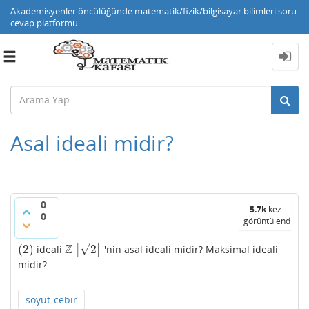
Akademisyenler öncülüğünde matematik/fizik/bilgisayar bilimleri soru
cevap platformu
Toggle
navigation
Asal ideali midir?
0
5.7k
kez
0
görüntülendi
–
Z
√
(
2
)
2
ideali
[
]
'nin asal ideali midir? Maksimal ideali
(
2
)
Z
[
2
]
midir?
soyut-cebir