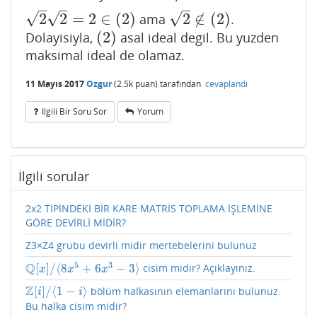
–
–
–
√
√
√
2
2
=
2
∈
(
2
)
2
∉
(
2
)
ama
.
2
2
=
2
∈
(
2
)
2
∉
(
2
)
(
2
)
Dolayisiyla,
asal ideal degil. Bu yuzden
(
2
)
maksimal ideal de olamaz.
11 Mayıs 2017
Ozgur
(
2.5k
puan)
tarafından
cevaplandı
Ilgili Bir Soru Sor
Yorum
İlgili sorular
2x2 TİPİNDEKİ BİR KARE MATRİS TOPLAMA İŞLEMİNE
GÖRE DEVİRLİ MİDİR?
Z3×Z4 grubu devirli midir mertebelerini bulunuz
5
3
Q
[
]
/
⟨
8
+
6
−
3
⟩
cisim midir? Açıklayınız.
Q
[
x
]
/
⟨
8
x
5
+
6
x
3
−
3
⟩
x
x
x
Z
[
]
/
⟨
1
−
⟩
bölüm halkasının elemanlarını bulunuz.
Z
[
i
]
/
⟨
1
−
i
⟩
i
i
Bu halka cisim midir?