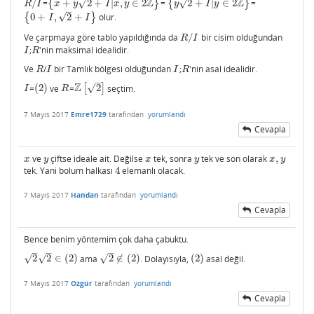
Z
Z
√
√
/
=
{
+
2
+
|
,
∈
2
}
=
{
2
+
|
∈
2
}
=
R
/
I
{
x
+
y
2
+
I
|
x
,
y
∈
2
Z
}
{
y
2
+
I
|
y
∈
2
Z
}
R
I
x
y
I
x
y
y
I
y
–
√
{
0
+
,
2
+
}
olur.
{
0
+
I
,
2
+
I
}
I
I
Ve çarpmaya göre tablo yapıldığında da
/
bir cisim olduğundan
R
/
I
R
I
;
'nin maksimal idealidir.
I
R
I
R
Ve
/
bir Tamlık bölgesi olduğundan
;
'nin asal idealidir​.
R
I
I
R
R
I
I
R
–
Z
√
=
(
2
)
ve
=
[
2
]
seçtim.
I
(
2
)
R
Z
[
2
]
I
R
7 Mayıs 2017
Emre1729
tarafından
yorumlandı
Cevapla
ve
çiftse ideale ait. Değilse
tek, sonra
tek ve son olarak
,
x
y
x
y
x
,
y
x
y
x
y
x
y
tek. Yani bolum halkası
4
elemanlı olacak.
4
7 Mayıs 2017
Handan
tarafından
yorumlandı
Cevapla
Bence benim yöntemim çok daha çabuktu.
–
–
–
√
√
√
2
2
∈
(
2
)
ama
2
∉
(
2
)
. Dolayısıyla,
(
2
)
asal değil.
2
2
∈
(
2
)
2
∉
(
2
)
(
2
)
7 Mayıs 2017
Ozgur
tarafından
yorumlandı
Cevapla