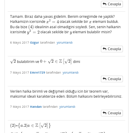
Cevapla
Tamam. Biraz daha yavas gidelim. Benim ornegimde ne yaptik?
2
Halkamizin icerisinde
=
4
olacak sekilde bir
elemani bulduk.
x
2
=
4
x
x
x
Bu da bize
(
4
)
idealinin asal olmadigini soyledi. Sen, senin halkanin
(
4
)
2
icerisinde
=
2
olacak sekilde bir
elemani bulabilir misin?
y
2
=
2
y
y
y
6 Mayıs 2017
Ozgur
tarafından
yorumlandı
Cevapla
–
–
–
Z
√
√
√
2
bulabilirim ve
0
+
2
∈
[
2
]
dimi
2
0
+
2
∈
Z
[
2
]
7 Mayıs 2017
Emre1729
tarafından
yorumlandı
Cevapla
Verilen halka birimli ve değişmeli olduğu icin bir teorem var,
maksimal ideali karakterize eden. Bölüm halkasını belirleyebilirsiniz.
7 Mayıs 2017
Handan
tarafından
yorumlandı
Cevapla
–
Z
√
(
2
)
=
{
.2
|
∈
[
2
]
}
(
2
)
{
a
.2
|
a
∈
Z
[
2
]
}
a
a
–
–