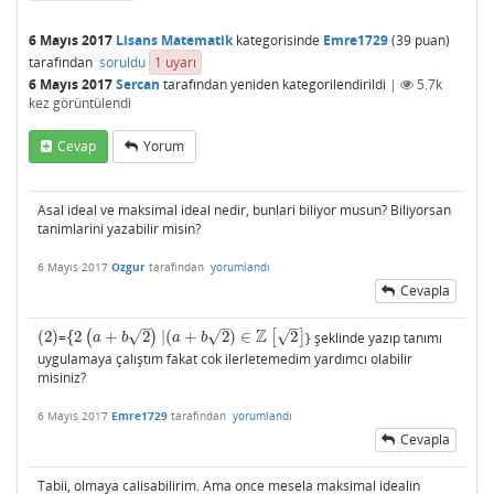
6 Mayıs 2017
Lisans Matematik
kategorisinde
Emre1729
(
39
puan)
tarafından
soruldu
1
uyarı
6 Mayıs 2017
Sercan
tarafından
yeniden kategorilendirildi
|
5.7k
kez görüntülendi
Cevap
Yorum
Asal ideal ve maksimal ideal nedir, bunlari biliyor musun? Biliyorsan
tanimlarini yazabilir misin?
6 Mayıs 2017
Ozgur
tarafından
yorumlandı
Cevapla
–
–
–
Z
√
√
√
(
2
)
=
{
2
(
+
2
)
|
(
+
2
)
∈
[
2
]
} şeklinde yazıp tanımı
(
2
)
{
2
(
a
+
b
2
)
|
(
a
+
b
2
)
∈
Z
[
2
]
a
b
a
b
uygulamaya çalıştım fakat cok ilerletemedim yardımcı olabilir
misiniz?
6 Mayıs 2017
Emre1729
tarafından
yorumlandı
Cevapla
Tabii, olmaya calisabilirim. Ama once mesela maksimal idealin