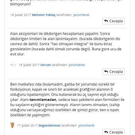
bilmiyorum?
16 Şubat 2017
Mehmet Toktaş
tarafından
yorumlandı
Cevapla
Alan aksiyomlari ile dikdortgen hesaplamasi yapalim. Sonra
dikdortgen limitleri ile alan tanimlayalim. (burada dikdortgenin dis
cevresi de dahil). Sonra "has olmayan integral" ile bunu biraz
genisletelim (burada dahil olmak zorunda degil). Buna gore ucu de
esit olur.
16 Şubat 2017
Sercan
tarafından
yorumlandı
Cevapla
Ben matkafasi nda (bulamadım, galiba bir yorumda) sürekli bir
fonksiyonun, kapalı ve sınırlı bir aralıktaki grafiğinin alanının 0
olduğunu ispatlamıştım. Onu kullanarak bu üç sayının eşit olduğu
çıkar. Alanı
tanımlamadan
, sadece bazı şekillerin alan formülleri ile
bu sayıların eşitliğini gösteremeyiz. Alanın tanımı olmadan, (sahip
olduğunu varsayacağımız) özellikleri de işimizi görür, ben o ispatı
özellikleri ile yapmıştım.
17 Şubat 2017
DoganDonmez
tarafından
yorumlandı
Cevapla