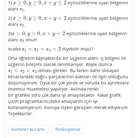
≥
0
,
≥
0
,
+
≤
2
1)
eşitsizliklerine uyan bölgenin
x
≥
0
,
y
≥
0
,
x
+
y
≤
2
x
y
x
y
alanı
,
s
1
s
1
≥
0
,
≥
0
,
+
<
2
2)
eşitsizliklerine uyan bölgenin
x
≥
0
,
y
≥
0
,
x
+
y
<
2
x
y
x
y
alanı
,
s
2
s
2
>
0
,
>
0
,
+
<
2
3)
eşitsizliklerine uyan bölgenin
x
>
0
,
y
>
0
,
x
+
y
<
2
x
y
x
y
alanı
olsun.
s
3
s
3
=
=
=
2
Acaba
diyebilir miyiz?
s
1
=
s
2
=
s
3
=
2
s
s
s
1
2
3
Orta öğretim kaynaklarda, bir üçgenin alanı: iç bölgesi ile
üçgenin bileşimi olarak tanımlanıyor. Böyle olunca
<
<
olması gerekir. Bu farkın dahil olmayan
s
1
<
s
2
<
s
3
s
s
s
1
2
3
kenarlardaki doğru parçalarının alanları ile ilgili olduğunu
düşünüyorum. Oysa bir çok yerde ve soruda bu ayrıntılara
önemsiz muamelesi yapılıyor. Aslında renkli
bir grafikle soru çok daha iyi anlaşılacaktır. Fakat grafik
çizim programlarını,daha amaçlarım için iyi
kullanamıyorum. Konuya ilişkin görüşleri merak ediyorum.
Teşekkürler.
kumeler-kurami-
fonksiyonlar