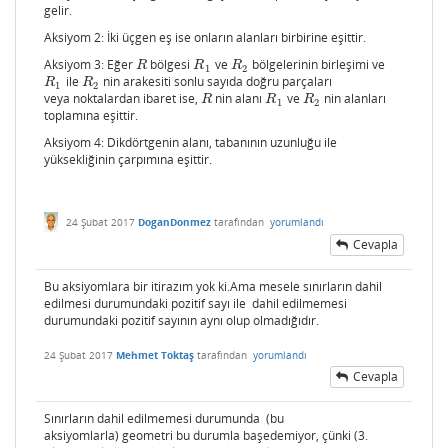
gelir.
Aksiyom 2: İki üçgen eş ise onların alanları birbirine eşittir.
Aksiyom 3: Eğer
bölgesi
ve
bölgelerinin birleşimi ve
R
R
1
R
2
R
R
R
1
2
ile
nin arakesiti sonlu sayıda doğru parçaları
R
1
R
2
R
R
1
2
veya noktalardan ibaret ise,
nin alanı
ve
nin alanları
R
R
1
R
2
R
R
R
1
2
toplamına eşittir.
Aksiyom 4: Dikdörtgenin alanı, tabanının uzunluğu ile
yüksekliğinin çarpımına eşittir.
24 Şubat 2017
DoganDonmez
tarafından
yorumlandı
Cevapla
Bu aksiyomlara bir itirazım yok ki.Ama mesele sınırların dahil
edilmesi durumundaki pozitif sayı ile dahil edilmemesi
durumundaki pozitif sayının aynı olup olmadığıdır.
24 Şubat 2017
Mehmet Toktaş
tarafından
yorumlandı
Cevapla
Sınırların dahil edilmemesi durumunda (bu
aksiyomlarla) geometri bu durumla başedemiyor, çünki (3.