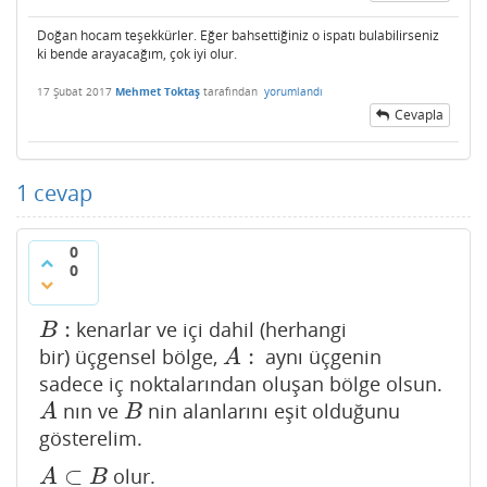
Doğan hocam teşekkürler. Eğer bahsettiğiniz o ispatı bulabilirseniz
ki bende arayacağım, çok iyi olur.
17 Şubat 2017
Mehmet Toktaş
tarafından
yorumlandı
Cevapla
1
cevap
0
0
:
kenarlar ve içi dahil (herhangi
B
:
B
:
bir) üçgensel bölge,
aynı üçgenin
A
:
A
sadece iç noktalarından oluşan bölge olsun.
nın ve
nin alanlarını eşit olduğunu
A
B
A
B
gösterelim.
⊂
olur.
A
⊂
B
A
B