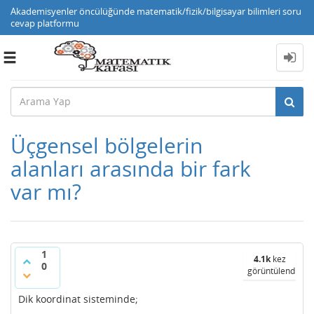
Akademisyenler öncülüğünde matematik/fizik/bilgisayar bilimleri soru
cevap platformu
Toggle
navigation
Üçgensel bölgelerin
alanları arasında bir fark
var mı?
1
4.1k
kez
0
görüntülendi
Dik koordinat sisteminde;