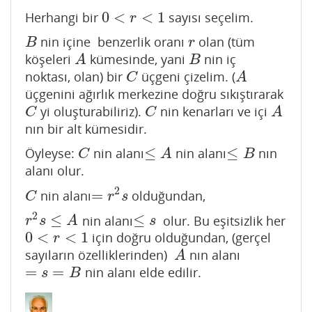
0
<
<
1
Herhangi bir
sayısı seçelim.
0
<
r
<
1
r
nin içine benzerlik oranı
olan (tüm
B
r
B
r
köşeleri
kümesinde, yani
nin iç
A
B
A
B
noktası, olan) bir
üçgeni çizelim. (
C
A
C
A
üçgenini ağırlık merkezine doğru sıkıştırarak
yi oluşturabiliriz).
nin kenarları ve içi
C
C
A
C
C
A
nın bir alt kümesidir.
≤
≤
Öyleyse:
nin alanı
nin alanı
nın
C
≤
A
≤
B
C
A
B
alanı olur.
2
=
nin alanı
olduğundan,
C
=
r
2
s
C
r
s
2
≤
≤
nin alanı
olur. Bu eşitsizlik her
r
2
s
≤
A
≤
s
r
s
A
s
0
<
<
1
için doğru olduğundan, (gerçel
0
<
r
<
1
r
sayıların özelliklerinden)
nın alanı
A
A
=
=
nin alanı elde edilir.
=
s
=
B
s
B