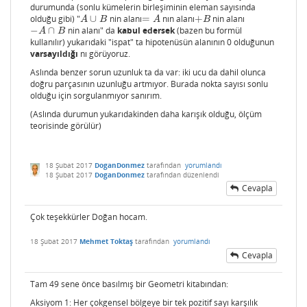
durumunda (sonlu kümelerin birleşiminin eleman sayısında
olduğu gibi) "
∪
nin alanı
=
nın alanı
+
nin alanı
A
∪
B
=
A
+
B
A
B
A
B
−
∩
nin alanı" da
kabul edersek
(bazen bu formül
−
A
∩
B
A
B
kullanılır) yukarıdaki "ispat" ta hipotenüsün alanının 0 olduğunun
varsayıldığı
nı görüyoruz.
Aslında benzer sorun uzunluk ta da var: iki ucu da dahil olunca
doğru parçasının uzunluğu artmıyor. Burada nokta sayısı sonlu
olduğu için sorgulanmıyor sanırım.
(Aslında durumun yukarıdakinden daha karışık olduğu, ölçüm
teorisinde görülür)
18 Şubat 2017
DoganDonmez
tarafından
yorumlandı
18 Şubat 2017
DoganDonmez
tarafından
düzenlendi
Cevapla
Çok teşekkürler Doğan hocam.
18 Şubat 2017
Mehmet Toktaş
tarafından
yorumlandı
Cevapla
Tam 49 sene önce basılmış bir Geometri kitabından:
Aksiyom 1: Her çokgensel bölgeye bir tek pozitif sayı karşılık