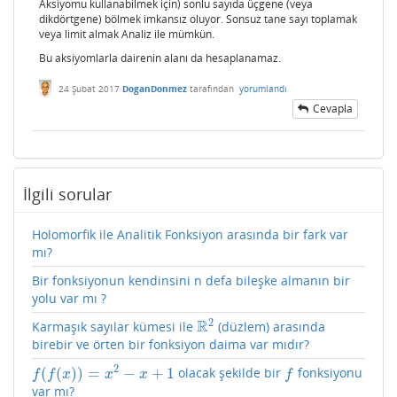
Aksiyomu kullanabilmek için) sonlu sayıda üçgene (veya
dikdörtgene) bölmek imkansız oluyor. Sonsuz tane sayı toplamak
veya limit almak Analiz ile mümkün.
Bu aksiyomlarla dairenin alanı da hesaplanamaz.
24 Şubat 2017
DoganDonmez
tarafından
yorumlandı
Cevapla
İlgili sorular
Holomorfik ile Analitik Fonksiyon arasında bir fark var
mı?
Bir fonksiyonun kendinsini n defa bileşke almanın bir
yolu var mı ?
2
R
Karmaşık sayılar kümesi ile
(düzlem) arasında
R
2
birebir ve örten bir fonksiyon daima var mıdır?
2
(
(
)
)
=
−
+
1
olacak şekilde bir
fonksiyonu
f
(
f
(
x
)
)
=
x
2
−
x
+
1
f
f
f
x
x
x
f
var mı?