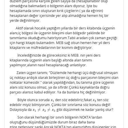
düzlem parçasına karşılık gelen sayıya da (hesaplanabilir olup
olmadığına bakmadan) o bölgenin alanı diyoruz. İşte bu
hesaplamada sınırı oluşturan kırık çizgilerin ( ya da eğrinin)
hesaplanan değer içerisinde yer alıp almadığına hemen hiç bir
yerde değinilmiyor.
Aktif olarak hocalık yaptığım yıllarda bir ders kitabında üçgenin
alanı;iç bölgesi ile üçgenin bileşimi olan bölgedir şeklinde bir
tanımlama okuduğumu hatırlıyorum.Tabii aradan çok zaman geçtiği
için hangi kitaptı bulamadım. MEB sağ olsun hemen her yıl ders
kitaplarını ve müfredatlarının bir kısmını değiştiriyor.
İncelediğinizde de göreceksiniz ki MEB. nın yeni ders
kitaplarında üçgenin alanı başlığı altında alan tanımı
yapılmıyor,alanın nasıl hesaplanacağı anlatılıyor.
Zaten üçgen tanımı; "Düzlemde herhangi üçü doğrusal olmayan
üç noktayı ardışık olarak birleştiren üç doğru parçasının bileşimi olan
noktalar kümesidir." olarak yapıldığından, bu tanıma göre üçgenin
alanı söz konusu olmaz, ya da sıfırdır.Çünkü kaynaklarda doğru
parçası alansız kabul ediliyor. Ya da bunlara hiç değinilmiyor.
Böyle olunca soruda
den söz edebiliriz,fakat
ten söz
s
1
s
3
s
s
1
3
edebilir miyiz bilmiyorum. Çünkü bir sınırlama söz konusu değil!
Dolayısıyla da
≠
≠
gibi düşünmek ne kadar yanlış olur?
s
1
≠
s
2
≠
s
3
s
s
s
1
2
3
Son olarak herhangi bir sınırlı bölgenin NOKTA'lardan
oluştuğunu düşündüğümüzde durum biraz daha bana
göre netleşiyor sanki.Ancak NOKTA'nın alansızlığını düşünenler için