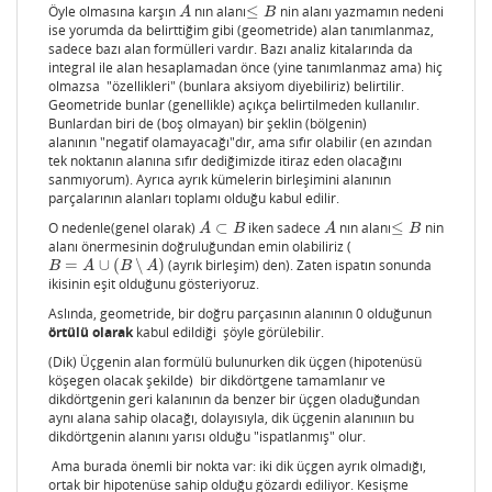
Öyle olmasına karşın
nın alanı
≤
nin alanı yazmamın nedeni
A
≤
B
A
B
ise yorumda da belirttiğim gibi (geometride) alan tanımlanmaz,
sadece bazı alan formülleri vardır. Bazı analiz kitalarında da
integral ile alan hesaplamadan önce (yine tanımlanmaz ama) hiç
olmazsa "özellikleri" (bunlara aksiyom diyebiliriz) belirtilir.
Geometride bunlar (genellikle) açıkça belirtilmeden kullanılır.
Bunlardan biri de (boş olmayan) bir şeklin (bölgenin)
alanının "negatif olamayacağı"dır, ama sıfır olabilir (en azından
tek noktanın alanına sıfır dediğimizde itiraz eden olacağını
sanmıyorum). Ayrıca ayrık kümelerin birleşimini alanının
parçalarının alanları toplamı olduğu kabul edilir.
O nedenle(genel olarak)
⊂
iken sadece
nın alanı
≤
nin
A
⊂
B
A
≤
B
A
B
A
B
alanı önermesinin doğruluğundan emin olabiliriz (
=
∪
(
∖
)
(ayrık birleşim) den). Zaten ispatın sonunda
B
=
A
∪
(
B
∖
A
)
B
A
B
A
ikisinin eşit olduğunu gösteriyoruz.
Aslında, geometride, bir doğru parçasının alanının 0 olduğunun
örtülü olarak
kabul edildiği şöyle görülebilir.
(Dik) Üçgenin alan formülü bulunurken dik üçgen (hipotenüsü
köşegen olacak şekilde) bir dikdörtgene tamamlanır ve
dikdörtgenin geri kalanının da benzer bir üçgen oladuğundan
aynı alana sahip olacağı, dolayısıyla, dik üçgenin alanınıın bu
dikdörtgenin alanını yarısı olduğu "ispatlanmış" olur.
Ama burada önemli bir nokta var: iki dik üçgen ayrık olmadığı,
ortak bir hipotenüse sahip olduğu gözardı ediliyor. Kesişme