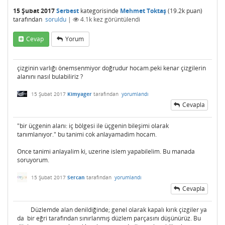
15 Şubat 2017
Serbest
kategorisinde
Mehmet Toktaş
(
19.2k
puan)
tarafından
soruldu
|
4.1k
kez görüntülendi
Cevap
Yorum
çizginin varlığı önemsenmiyor doğrudur hocam.peki kenar çizgilerin
alanını nasıl bulabiliriz ?
15 Şubat 2017
Kimyager
tarafından
yorumlandı
Cevapla
"bir üçgenin alanı: iç bölgesi ile üçgenin bileşimi olarak
tanımlanıyor." bu tanimi cok anlayamadim hocam.
Once tanimi anlayalim ki, uzerine islem yapabilelim. Bu manada
soruyorum.
15 Şubat 2017
Sercan
tarafından
yorumlandı
Cevapla
Düzlemde alan denildiğinde; genel olarak kapalı kırık çizgiler ya
da bir eğri tarafından sınırlanmış düzlem parçasını düşünürüz. Bu