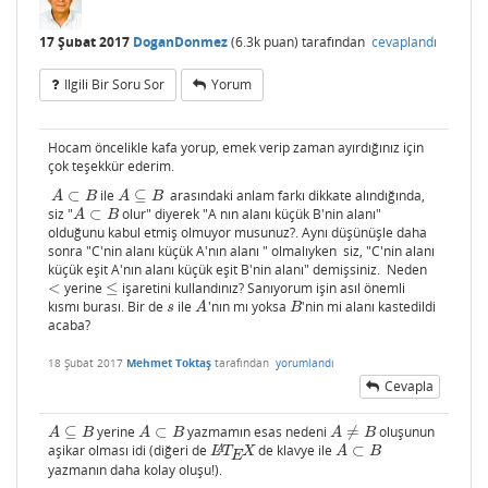
17 Şubat 2017
DoganDonmez
(
6.3k
puan)
tarafından
cevaplandı
Ilgili Bir Soru Sor
Yorum
Hocam öncelikle kafa yorup, emek verip zaman ayırdığınız için
çok teşekkür ederim.
⊂
ile
⊆
arasındaki anlam farkı dikkate alındığında,
A
⊂
B
A
⊆
B
A
B
A
B
siz "
⊂
olur" diyerek "A nın alanı küçük B'nin alanı"
A
⊂
B
A
B
olduğunu kabul etmiş olmuyor musunuz?. Aynı düşünüşle daha
sonra "C'nin alanı küçük A'nın alanı " olmalıyken siz, "C'nin alanı
küçük eşit A'nın alanı küçük eşit B'nin alanı" demişsiniz. Neden
<
yerine
≤
işaretini kullandınız? Sanıyorum işin asıl önemli
<
≤
kısmı burası. Bir de
ile
'nın mı yoksa
'nin mi alanı kastedildi
s
A
B
s
A
B
acaba?
18 Şubat 2017
Mehmet Toktaş
tarafından
yorumlandı
Cevapla
⊆
yerine
⊂
yazmamın esas nedeni
≠
oluşunun
A
⊆
B
A
⊂
B
A
≠
B
A
B
A
B
A
B
aşikar olması idi (diğeri de
de klavye ile
⊂
L
A
T
E
X
A
⊂
B
A
L
T
X
A
B
E
yazmanın daha kolay oluşu!).