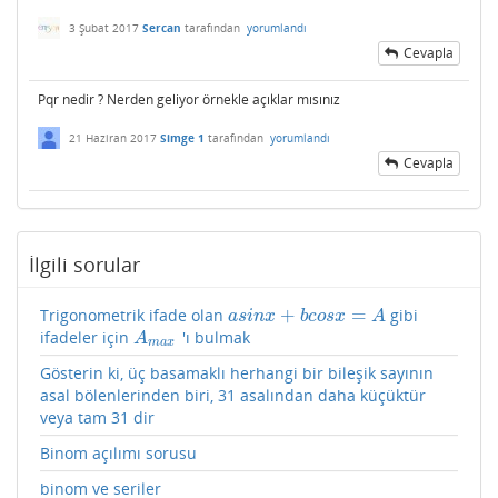
3 Şubat 2017
Sercan
tarafından
yorumlandı
Cevapla
Pqr nedir ? Nerden geliyor örnekle açıklar mısınız
21 Haziran 2017
Simge 1
tarafından
yorumlandı
Cevapla
İlgili sorular
+
=
Trigonometrik ifade olan
gibi
a
s
i
n
x
+
b
c
o
s
x
=
A
a
s
i
n
x
b
c
o
s
x
A
ifadeler için
'ı bulmak
A
m
a
x
A
m
a
x
Gösterin ki, üç basamaklı herhangi bir bileşik sayının
asal bölenlerinden biri, 31 asalından daha küçüktür
veya tam 31 dir
Binom açılımı sorusu
binom ve seriler