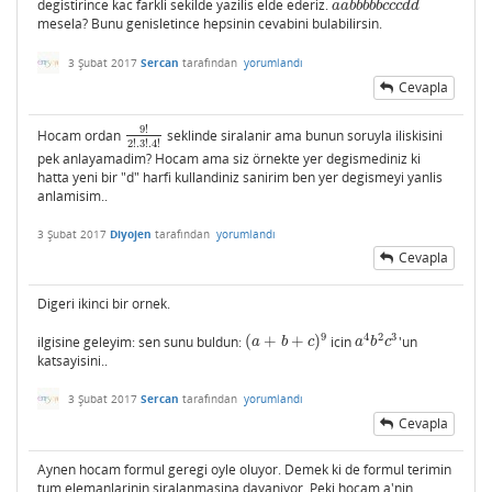
degistirince kac farkli sekilde yazilis elde ederiz.
a
a
b
b
b
b
b
c
c
c
d
d
a
a
b
b
b
b
b
c
c
c
d
d
mesela? Bunu genisletince hepsinin cevabini bulabilirsin.
3 Şubat 2017
Sercan
tarafından
yorumlandı
Cevapla
9
!
Hocam ordan
seklinde siralanir ama bunun soruyla iliskisini
9
!
2
!
.3
!
.4
!
2
!
.3
!
.4
!
pek anlayamadim? Hocam ama siz örnekte yer degismediniz ki
hatta yeni bir "d" harfi kullandiniz sanirim ben yer degismeyi yanlis
anlamisim..
3 Şubat 2017
Diyojen
tarafından
yorumlandı
Cevapla
Digeri ikinci bir ornek.
9
4
2
3
ilgisine geleyim: sen sunu buldun:
(
+
+
)
icin
'un
(
a
+
b
+
c
)
9
a
4
b
2
c
3
a
b
c
a
b
c
katsayisini..
3 Şubat 2017
Sercan
tarafından
yorumlandı
Cevapla
Aynen hocam formul geregi oyle oluyor. Demek ki de formul terimin
tum elemanlarinin siralanmasina dayaniyor. Peki hocam a'nin