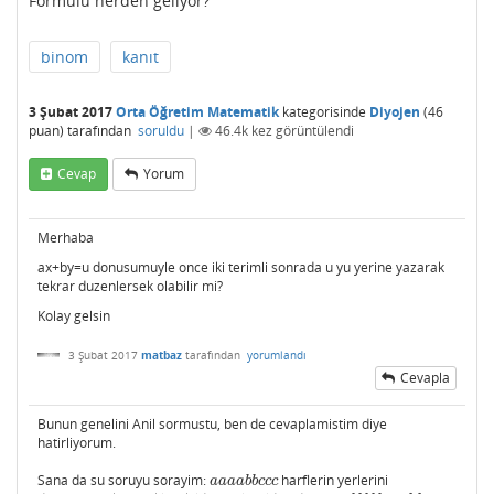
Formulu nerden geliyor?
binom
kanıt
3 Şubat 2017
Orta Öğretim Matematik
kategorisinde
Diyojen
(
46
puan)
tarafından
soruldu
|
46.4k
kez görüntülendi
Cevap
Yorum
Merhaba
ax+by=u donusumuyle once iki terimli sonrada u yu yerine yazarak
tekrar duzenlersek olabilir mi?
Kolay gelsin
3 Şubat 2017
matbaz
tarafından
yorumlandı
Cevapla
Bunun genelini Anil sormustu, ben de cevaplamistim diye
hatirliyorum.
Sana da su soruyu sorayim:
harflerin yerlerini
a
a
a
a
b
b
c
c
c
a
a
a
a
b
b
c
c
c