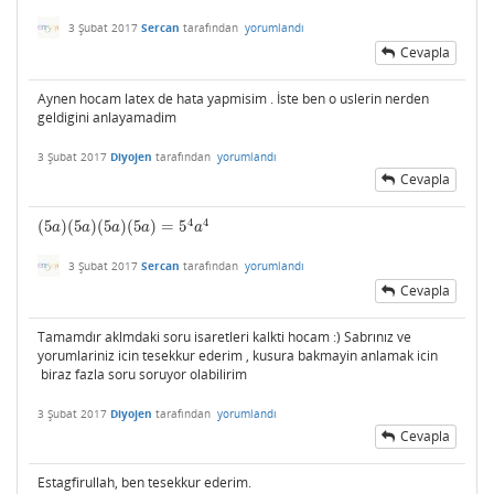
3 Şubat 2017
Sercan
tarafından
yorumlandı
Cevapla
Aynen hocam latex de hata yapmisim . İste ben o uslerin nerden
geldigini anlayamadim
3 Şubat 2017
Diyojen
tarafından
yorumlandı
Cevapla
4
4
(
5
)
(
5
)
(
5
)
(
5
)
=
5
(
5
a
)
(
5
a
)
(
5
a
)
(
5
a
)
=
5
4
a
4
a
a
a
a
a
3 Şubat 2017
Sercan
tarafından
yorumlandı
Cevapla
Tamamdır aklmdaki soru isaretleri kalkti hocam :) Sabrınız ve
yorumlariniz icin tesekkur ederim , kusura bakmayin anlamak icin
biraz fazla soru soruyor olabilirim
3 Şubat 2017
Diyojen
tarafından
yorumlandı
Cevapla
Estagfirullah, ben tesekkur ederim.