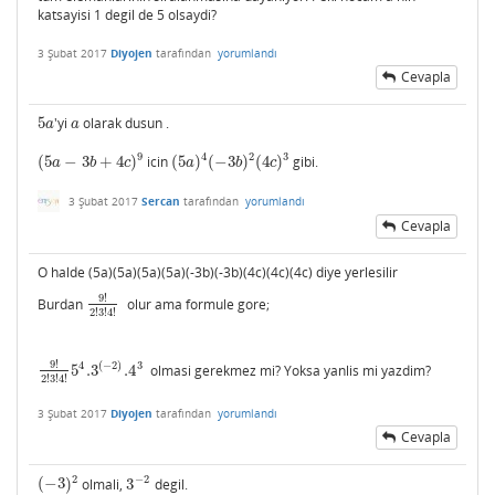
katsayisi 1 degil de 5 olsaydi?
3 Şubat 2017
Diyojen
tarafından
yorumlandı
Cevapla
5
'yi
olarak dusun .
5
a
a
a
a
9
4
2
3
(
5
−
3
+
4
)
icin
(
5
)
(
−
3
)
(
4
)
gibi.
(
5
a
−
3
b
+
4
c
)
9
(
5
a
)
4
(
−
3
b
)
2
(
4
c
)
3
a
b
c
a
b
c
3 Şubat 2017
Sercan
tarafından
yorumlandı
Cevapla
O halde (5a)(5a)(5a)(5a)(-3b)(-3b)(4c)(4c)(4c) diye yerlesilir
9
!
Burdan
olur ama formule gore;
9
!
2
!
3
!
4
!
2
!
3
!
4
!
9
!
3
4
(
−
2
)
5
.3
.4
olmasi gerekmez mi? Yoksa yanlis mi yazdim?
9
!
2
!
3
!
4
!
5
4
.3
(
−
2
)
.4
3
2
!
3
!
4
!
3 Şubat 2017
Diyojen
tarafından
yorumlandı
Cevapla
−
2
2
(
−
3
)
olmali,
3
degil.
(
−
3
)
2
3
−
2