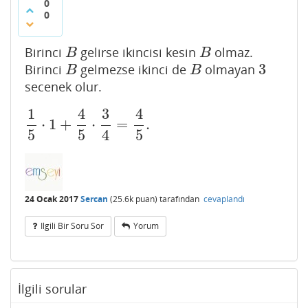
0
0
Birinci
gelirse ikincisi kesin
olmaz.
B
B
B
B
3
Birinci
gelmezse ikinci de
olmayan
B
B
3
B
B
secenek olur.
1
4
3
4
⋅
1
+
⋅
=
.
1
5
⋅
1
+
4
5
⋅
3
4
=
4
5
.
5
5
4
5
24 Ocak 2017
Sercan
(
25.6k
puan)
tarafından
cevaplandı
Ilgili Bir Soru Sor
Yorum
İlgili sorular