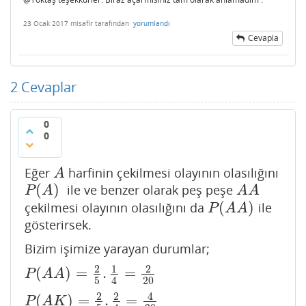
23 Ocak 2017
misafir
tarafından
yorumlandı
Cevapla
2
Cevaplar
0
0
Eğer
harfinin çekilmesi olayının olasılığını
A
A
(
)
ile ve benzer olarak peş peşe
P
(
A
)
A
A
P
A
A
A
(
)
çekilmesi olayının olasılığını da
ile
P
(
A
A
)
P
A
A
gösterirsek.
Bizim işimize yarayan durumlar;
2
1
2
(
)
=
.
=
P
(
A
A
)
=
2
5
.
1
4
=
2
20
P
A
A
5
20
4
2
2
4
(
)
=
.
=
P
(
A
K
)
=
2
5
.
2
4
=
4
20
P
A
K