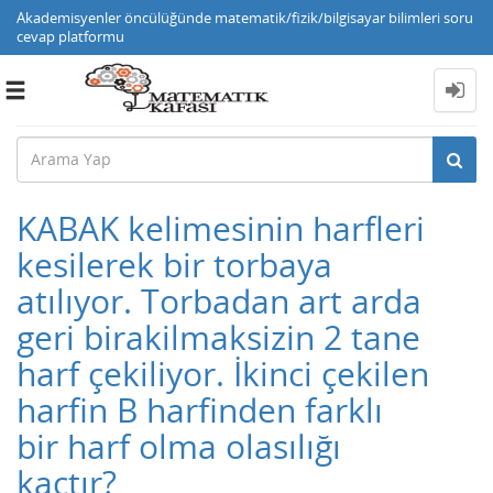
Akademisyenler öncülüğünde matematik/fizik/bilgisayar bilimleri soru
cevap platformu
Toggle
navigation
KABAK kelimesinin harfleri
kesilerek bir torbaya
atılıyor. Torbadan art arda
geri birakilmaksizin 2 tane
harf çekiliyor. İkinci çekilen
harfin B harfinden farklı
bir harf olma olasılığı
kaçtır?