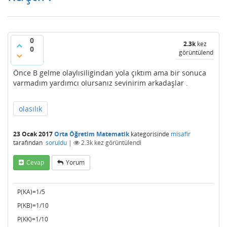
0
2.3k
kez
0
görüntülendi
Önce B gelme olaylısiligindan yola çıktım ama bir sonuca
varmadım yardımcı olursanız sevinirim arkadaşlar .
olasılık
23 Ocak 2017
Orta Öğretim Matematik
kategorisinde
misafir
tarafından
soruldu
|
2.3k
kez görüntülendi
Cevap
Yorum
P(KA)=1/5
P(KB)=1/10
P(KK)=1/10