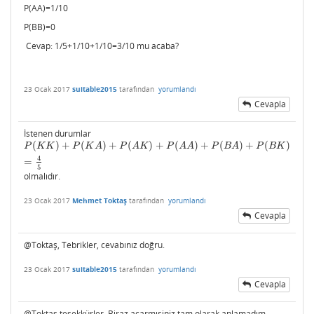
P(AA)=1/10
P(BB)=0
Cevap: 1/5+1/10+1/10=3/10 mu acaba?
23 Ocak 2017
suitable2015
tarafından
yorumlandı
Cevapla
İstenen durumlar
(
)
+
(
)
+
(
)
+
(
)
+
(
)
+
(
)
P
(
K
K
)
+
P
(
K
A
)
+
P
(
A
K
)
+
P
(
A
A
)
+
P
(
B
A
)
+
P
(
B
K
)
=
4
5
P
K
K
P
K
A
P
A
K
P
A
A
P
B
A
P
B
K
4
=
5
olmalıdır.
23 Ocak 2017
Mehmet Toktaş
tarafından
yorumlandı
Cevapla
@Toktaş, Tebrikler, cevabınız doğru.
23 Ocak 2017
suitable2015
tarafından
yorumlandı
Cevapla
@Toktaş teşekkürler. Biraz açarmısiniz tam olarak anlamadım .