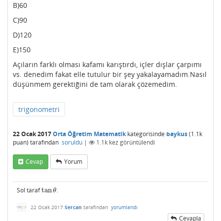
B)60
C)90
D)120
E)150
Açıların farklı olması kafamı karıştırdı, içler dışlar çarpımı
vs. denedim fakat elle tutulur bir şey yakalayamadım.Nasıl
düşünmem gerektiğini de tam olarak çözemedim.
trigonometri
22 Ocak 2017
Orta Öğretim Matematik
kategorisinde
baykus
(
1.1k
puan)
tarafından
soruldu
|
1.1k
kez görüntülendi
Cevap
Yorum
Sol taraf
tan
.
tan
θ
θ
22 Ocak 2017
Sercan
tarafından
yorumlandı
Cevapla