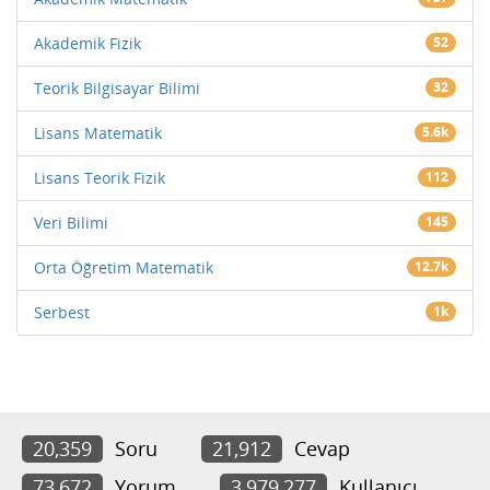
Akademik Fizik
52
Teorik Bilgisayar Bilimi
32
Lisans Matematik
5.6k
Lisans Teorik Fizik
112
Veri Bilimi
145
Orta Öğretim Matematik
12.7k
Serbest
1k
20,359
Soru
21,912
Cevap
73,672
Yorum
3,979,277
Kullanıcı