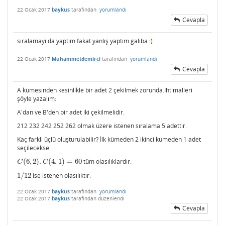
22 Ocak 2017
baykus
tarafından
yorumlandı
Cevapla
sıralamayı da yaptım fakat yanlış yaptım galiba :
)
22 Ocak 2017
Muhammetdemirci
tarafından
yorumlandı
Cevapla
A kümesinden kesinlikle bir adet 2 çekilmek zorunda.İhtimalleri
şöyle yazalım:
A'dan ve B'den bir adet iki çekilmelidir.
212 232 242 252 262 olmak üzere istenen sıralama 5 adettir.
Kaç farklı üçlü oluşturulabilir? İlk kümeden 2 ikinci kümeden 1 adet
seçilecekse
(
6
,
2
)
.
(
4
,
1
)
=
60
tüm olasılıklardır.
C
(
6
,
2
)
.
C
(
4
,
1
)
=
60
C
C
1
/
12
ise istenen olasılıktır.
1
/
12
22 Ocak 2017
baykus
tarafından
yorumlandı
22 Ocak 2017
baykus
tarafından
düzenlendi
Cevapla