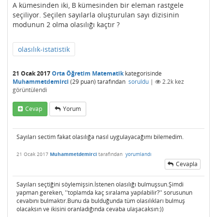
A kümesinden iki, B kümesinden bir eleman rastgele
seçiliyor. Seçilen sayılarla oluşturulan sayı dizisinin
modunun 2 olma olasılığı kaçtır ?
olasılık-istatistik
21 Ocak 2017
Orta Öğretim Matematik
kategorisinde
Muhammetdemirci
(
29
puan)
tarafından
soruldu
|
2.2k
kez
görüntülendi
Cevap
Yorum
Sayıları sectim fakat olasılığa nasıl uygulayacağımı bilemedim.
21 Ocak 2017
Muhammetdemirci
tarafından
yorumlandı
Cevapla
Sayıları seçtiğini söylemişsin.İstenen olasılığı bulmuşsun.Şimdi
yapman gereken, ''toplamda kaç sıralama yapılabilir?'' sorusunun
cevabını bulmaktır.Bunu da bulduğunda tüm olasılıkları bulmuş
olacaksın ve ikisini oranladığında cevaba ulaşacaksın:))