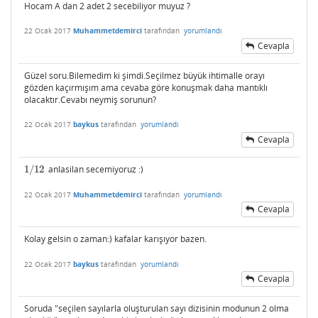
Hocam A dan 2 adet 2 secebiliyor muyuz ?
22 Ocak 2017
Muhammetdemirci
tarafından
yorumlandı
Cevapla
Güzel soru.Bilemedim ki şimdi.Seçilmez büyük ihtimalle orayı
gözden kaçırmışım ama cevaba göre konuşmak daha mantıklı
olacaktır.Cevabı neymiş sorunun?
22 Ocak 2017
baykus
tarafından
yorumlandı
Cevapla
1
/
12
anlasilan secemiyoruz :)
1
/
12
22 Ocak 2017
Muhammetdemirci
tarafından
yorumlandı
Cevapla
Kolay gelsin o zaman:) kafalar karışıyor bazen.
22 Ocak 2017
baykus
tarafından
yorumlandı
Cevapla
Soruda "seçilen sayılarla oluşturulan sayı dizisinin modunun 2 olma