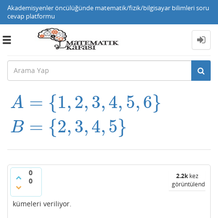
Akademisyenler öncülüğünde matematik/fizik/bilgisayar bilimleri soru
cevap platformu
Toggle
navigation
=
{
1
,
2
,
3
,
4
,
5
,
6
}
A
A
=
{
1
,
2
,
3
,
4
,
5
,
6
}
B
=
{
2
,
3
,
4
,
5
}
=
{
2
,
3
,
4
,
5
}
B
0
2.2k
kez
0
görüntülendi
kümeleri veriliyor.