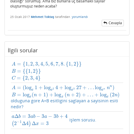
olasılığı" sorulmuş. Ama biz bunlarla üç basamaklı sayılar
oluşturmuşuz neden acaba?
25 Ocak 2017
Mehmet Toktaş
tarafından
yorumlandı
Cevapla
İlgili sorular
=
{
1
,
2
,
3
,
4
,
5
,
6
,
7
,
8.
{
1
,
2
}
}
A
=
{
{
1
,
2
}
}
A
=
{
1
,
2
,
3
,
4
,
5
,
6
,
7
,
8.
{
1
,
2
}
}
B
=
{
{
1
,
2
}
}
C
=
{
2
,
3
,
4
}
B
=
{
2
,
3
,
4
}
C
n
=
(
log
1
+
log
4
+
log
27
+
…
log
)
A
n
2
3
n
x
x
x
x
A
=
(
log
x
1
+
log
x
2
4
+
log
x
3
27
+
…
log
x
n
n
n
)
B
=
log
x
(
n
+
1
)
+
log
x
(
n
+
2
)
+
…
=
log
(
+
1
)
+
log
(
+
2
)
+
…
+
log
(
2
)
B
n
n
n
x
x
x
olduguna gore A=B esitligini saglayan a sayisinin esiti
nedir?
Δ
=
3
−
3
−
3
+
4
a
b
a
b
a
b
işlem sorusu.
a
Δ
b
=
3
a
b
−
3
a
−
3
b
+
4
(
2
−
1
Δ
4
)
Δ
x
=
3
−
1
2
Δ
4
Δ
=
3
(
)
x