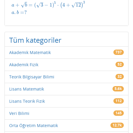
−
−
–
3
5
√
√
+
=
(
3
−
1
)
⋅
4
+
12
√
(
)
a
b
a
+
b
=
(
3
−
1
)
5
⋅
(
4
+
12
)
3
a
.
b
=
?
.
=
?
a
b
Tüm kategoriler
Akademik Matematik
737
Akademik Fizik
52
Teorik Bilgisayar Bilimi
32
Lisans Matematik
5.6k
Lisans Teorik Fizik
112
Veri Bilimi
145
Orta Öğretim Matematik
12.7k