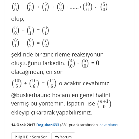
4
5
5
6
10
5
(
)
+
(
)
+
(
)
+
(
)
+......+
(
)
-
(
)
(
4
0
)
(
5
0
)
(
5
1
)
(
6
2
)
(
10
6
)
(
5
0
)
0
0
1
2
6
0
olup,
5
5
6
(
)
+
(
)
=
(
)
(
5
0
)
(
5
1
)
(
6
1
)
0
1
1
6
6
7
(
)
+
(
)
=
(
)
(
6
1
)
(
6
2
)
(
7
2
)
1
2
2
şeklinde bir zincirleme reaksiyonun
4
5
0
oluştuğunu farkedin.
(
)
-
(
)
=
(
4
0
)
(
5
0
)
0
0
0
olacağından, en son
10
10
11
(
)
+
(
)
=
(
)
olacaktır cevabımız.
(
10
5
)
(
10
6
)
(
11
6
)
5
6
6
@buskerhaund hocam en genel halini
+
1
n
vermiş bu yöntemin. İspatını ise
(
)
(
n
+
1
0
)
0
ekleyip çıkararak yapabilirsiniz.
14 Ocak 2017
Dogukan633
(
881
puan)
tarafından
cevaplandı
Ilgili Bir Soru Sor
Yorum