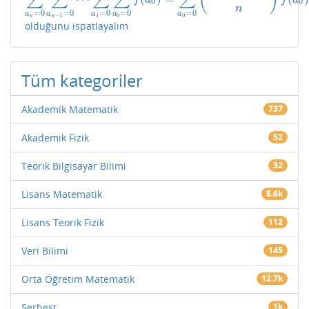
0
0
n
=
0
=
0
=
0
=
0
=
0
a
a
a
a
a
−
1
1
0
0
n
n
olduğunu ispatlayalım
Tüm kategoriler
Akademik Matematik
737
Akademik Fizik
52
Teorik Bilgisayar Bilimi
32
Lisans Matematik
5.6k
Lisans Teorik Fizik
112
Veri Bilimi
145
Orta Öğretim Matematik
12.7k
Serbest
1k