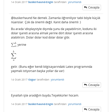
14 Ocak 2017
buskerhaund-Engin
tarafından
yorumlandı
Cevapla
@buskerhaund Ne demek. Zamanla öğreniliyor tabii böyle küçük
nüanslar. Çok da önemli değil. Kanıt daha önemli :)
Bu arada \displaystyle dışında şunu da yapabilirsin, kodunu iki
dolar işareti arasına almak yerine dört dolar işareti arasına
alabilirsin. Dolar dolar kod dolar dolar gibi.
b
∑
yerine
∑
a
b
a
b
∑
∑
a
b
a
gelir. (Bunu eğer kendi bilgisayarındaki Latex programında
yapmak istiyorsan başka yollar da var)
14 Ocak 2017
Ozgur
tarafından
yorumlandı
Cevapla
Eyvallah işte aradığım buydu.Teşekkürler hocam.
14 Ocak 2017
buskerhaund-Engin
tarafından
yorumlandı
Cevapla