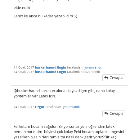
elde edilir.
Latex ile anca bu kadar yazabildim :-)
14 Ocak 2017
buskerhaund-Engin
tarafından
yorumlandı
14 Ocak 2017
buskerhaund-Engin
tarafından
düzenlendi
Cevapla
@buskerhaund sorunun altına da yazdığım gibi, daha kolay
yöntemler var Latex için.
14 Ocak 2017
Ozgur
tarafından
yorumlandı
Cevapla
Farkettim hocam sağolun.Biliyorsunuz yeni öğrendim latex i
hemen not ettim. böylesi çok kolay.Peki hocam toplam simgesini
yazarken bu sınırları tam altta nasıl denk getiriyoruz?Bir kaç