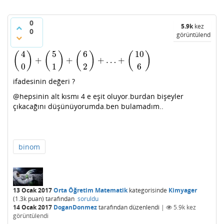
0
5.9k
kez
0
görüntülendi
4
5
6
10
(
)
(
)
(
)
(
)
+
+
+
…
+
(
4
0
)
+
(
5
1
)
+
(
6
2
)
+
…
+
(
10
6
)
0
1
2
6
ifadesinin değeri ?
@hepsinin alt kısmı 4 e eşit oluyor.burdan bişeyler
çıkacağını düşünüyorumda.ben bulamadım..
binom
13 Ocak 2017
Orta Öğretim Matematik
kategorisinde
Kimyager
(
1.3k
puan)
tarafından
soruldu
14 Ocak 2017
DoganDonmez
tarafından
düzenlendi
|
5.9k
kez
görüntülendi