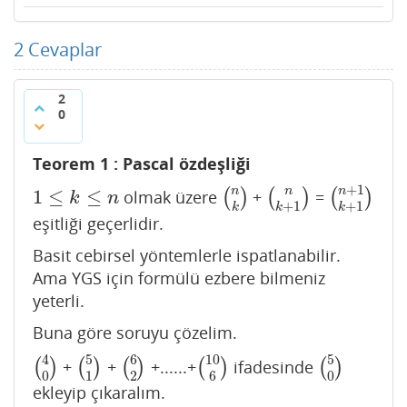
2
Cevaplar
2
0
Teorem 1 : Pascal özdeşliği
+
1
n
n
n
1
≤
≤
olmak üzere
(
)
+
(
)
=
(
)
1
≤
k
≤
n
(
n
k
)
(
n
k
+
1
)
(
n
+
1
k
+
1
)
k
n
+
1
+
1
k
k
k
eşitliği geçerlidir.
Basit cebirsel yöntemlerle ispatlanabilir.
Ama YGS için formülü ezbere bilmeniz
yeterli.
Buna göre soruyu çözelim.
4
5
6
10
5
(
)
+
(
)
+
(
)
+......+
(
)
ifadesinde
(
)
(
4
0
)
(
5
1
)
(
6
2
)
(
10
6
)
(
5
0
)
0
1
2
6
0
ekleyip çıkaralım.