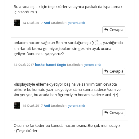
Bu arada eşitlik için teşekkürler ve ayrıca paskalı da ispatlamak
için sordum :)
14 Ocak 2017
Anil
tarafından
yorumlandı
Cevapla
n
anladım hocam sağolun.Benim sorduğum şu
∑
yazdığımda
∑
i
=
1
n
=
1
i
sınırlar alt kısma gelmiyor,toplam simgesinin ayak ucuna
geliyor.Bunu nasıl yapıyoruz?
14 Ocak 2017
buskerhaund-Engin
tarafından
yorumlandı
Cevapla
\displaystyle eklemek yetiyor başına ve sanırım tüm cevapta
birkere bu komutu yazmak yetiyor daha sonra sadece \sum ve
\int yetiyor, bu arada ben ögrenciyim hocam, sadece anıl :) :)
14 Ocak 2017
Anil
tarafından
yorumlandı
Cevapla
Olsun ne farkeder bu konuda hocamızsınız.Biz çok mu hocayız
:-)Teşekkürler