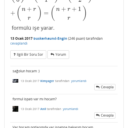
+
+
+
1
(
)
(
)
n
r
n
r
+
=
r
r
formülü işe yarar.
13 Ocak 2017
buskerhaund-Engin
(
246
puan)
tarafından
cevaplandı
Ilgili Bir Soru Sor
Yorum
sağolun hocam :)
13 Ocak 2017
Kimyager
tarafından
yorumlandı
Cevapla
formul ispatı var mı hocam?
13 Ocak 2017
Anil
tarafından
yorumlandı
Cevapla
Var hocam notlarımda var ispatına bakarım hocam.