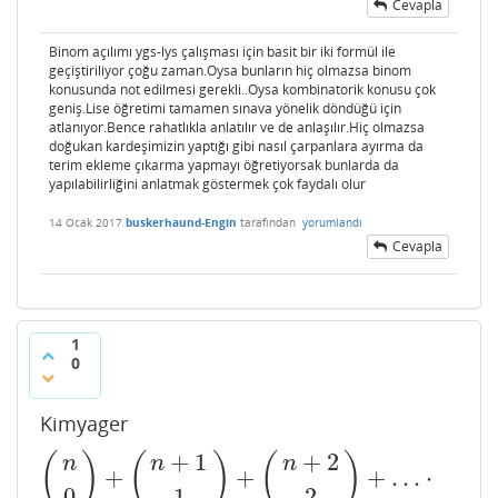
Cevapla
Binom açılımı ygs-lys çalışması için basit bir iki formül ile
geçiştiriliyor çoğu zaman.Oysa bunların hiç olmazsa binom
konusunda not edilmesi gerekli..Oysa kombinatorik konusu çok
geniş.Lise öğretimi tamamen sınava yönelik döndüğü için
atlanıyor.Bence rahatlıkla anlatılır ve de anlaşılır.Hiç olmazsa
doğukan kardeşimizin yaptığı gibi nasıl çarpanlara ayırma da
terim ekleme çıkarma yapmayı öğretiyorsak bunlarda da
yapılabilirliğini anlatmak göstermek çok faydalı olur
14 Ocak 2017
buskerhaund-Engin
tarafından
yorumlandı
Cevapla
1
0
Kimyager
+
1
+
2
(
)
(
)
(
)
n
n
n
+
+
+
…
⋅
(
n
0
)
+
(
n
+
1
1
)
+
(
n
+
2
2
)
+
…
⋅
+
(
n
+
r
r
)
=
(
n
+
r
+
1
r
)
0
1
2