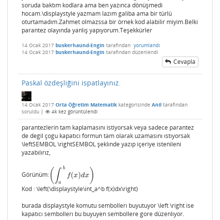
soruda baktım kodlara ama ben yazınca dönüşmedi
hocam.\displaystyle yazmam lazım galiba ama bir türlü
oturtamadım.Zahmet olmazssa bir örnek kod alabilir miyim.Belki
parantez olayında yanlış yapıyorum.Teşekkürler
14 Ocak 2017
buskerhaund-Engin
tarafından
yorumlandı
14 Ocak 2017
buskerhaund-Engin
tarafından
düzenlendi
Cevapla
Paskal özdeşliğini ispatlayınız.
14 Ocak 2017
Orta Öğretim Matematik
kategorisinde
Anil
tarafından
soruldu
|
4k
kez görüntülendi
parantezlerin tam kaplamasını istiyorsak veya sadece parantez
de degil çogu kapatıcı formun tam olarak uzamasını ıstıyorsak
\leftSEMBOL \rightSEMBOL şeklınde yazıp içeriye istenileni
yazabılırız,
b
(
)
∫
Görünüm:
(
)
(
∫
a
b
f
(
x
)
d
x
)
f
x
d
x
a
Kod : \left(\displaystyle\int_a^b f(x)dx\right)
burada displaystyle komutu sembollerı buyutuyor \left \right ise
kapatıcı sembollerı bu buyuyen sembollere gore düzenlıyor.