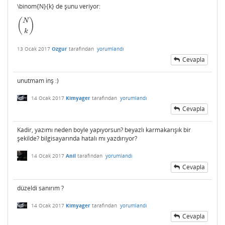
\binom{N}{k} de şunu veriyor:
(
)
N
(
N
k
)
k
13 Ocak 2017
Ozgur
tarafından
yorumlandı
Cevapla
unutmam inş :)
14 Ocak 2017
Kimyager
tarafından
yorumlandı
Cevapla
Kadir, yazımı neden boyle yapıyorsun? beyazlı karmakarışık bir
şekilde? bilgisayarında hatalı mı yazdırıyor?
14 Ocak 2017
Anil
tarafından
yorumlandı
Cevapla
düzeldi sanırım ?
14 Ocak 2017
Kimyager
tarafından
yorumlandı
Cevapla