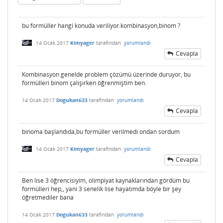
bu formüller hangi konuda veriliyor.kombinasyon,binom ?
14 Ocak 2017
Kimyager
tarafından
yorumlandı
Cevapla
Kombinasyon genelde problem çözümü üzerinde duruyor, bu
formülleri binom çalışırken öğrenmiştim ben.
14 Ocak 2017
Dogukan633
tarafından
yorumlandı
Cevapla
binoma başlandıda,bu formüller verilmedi ondan sordum
14 Ocak 2017
Kimyager
tarafından
yorumlandı
Cevapla
Ben lise 3 öğrencisiyim, olimpiyat kaynaklarından gördüm bu
formülleri hep,, yani 3 senelik lise hayatımda böyle bir şey
öğretmediler bana
14 Ocak 2017
Dogukan633
tarafından
yorumlandı