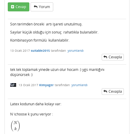
Cevap
Yorum
Son terimden önceki artı işareti unutulmuş.
Sayılar küçük olduğu için sonuç rahatlıkla bulanabilir.
Kombinasyon formülü kullanılabilir.
13 Ocak 2017
suitable2015
tarafından
yorumlandı
Cevapla
tek tek toplamak yinede uzun olur hocam :) ygs mantığını
düşünürsek :)
13 Ocak 2017
Kimyager
tarafından
yorumlandı
Cevapla
Latex kodunun daha kolayı var:
N \choose k şunu veriyor :
(
)
N
(
N
k
)
k