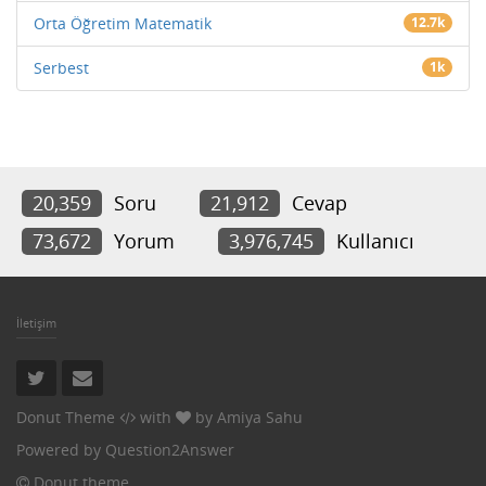
Orta Öğretim Matematik
12.7k
Serbest
1k
20,359
Soru
21,912
Cevap
73,672
Yorum
3,976,745
Kullanıcı
İletişim
Donut Theme
with
by
Amiya Sahu
Powered by
Question2Answer
Donut theme