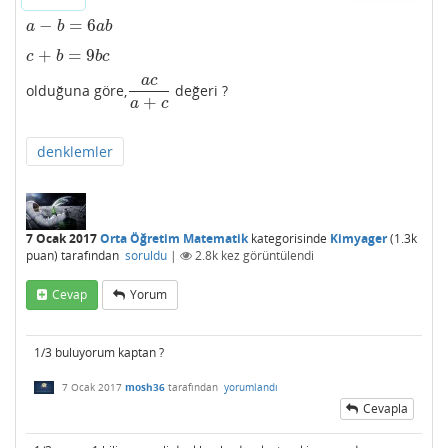
−
=
6
a
−
b
=
6
a
b
a
b
a
b
+
=
9
c
+
b
=
9
b
c
c
b
b
c
a
c
olduğuna göre,
değeri ?
a
c
a
+
c
+
a
c
denklemler
7 Ocak 2017
Orta Öğretim Matematik
kategorisinde
Kimyager
(
1.3k
puan)
tarafından
soruldu
|
2.8k
kez görüntülendi
Cevap
Yorum
1/3 buluyorum kaptan ?
7 Ocak 2017
mosh36
tarafından
yorumlandı
Cevapla