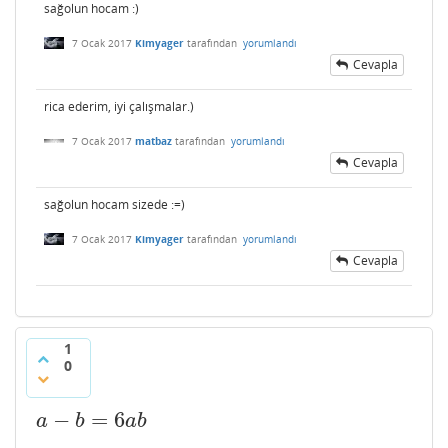
sağolun hocam :)
7 Ocak 2017
Kimyager
tarafından
yorumlandı
Cevapla
rica ederim, iyi çalışmalar.)
7 Ocak 2017
matbaz
tarafından
yorumlandı
Cevapla
sağolun hocam sizede :=)
7 Ocak 2017
Kimyager
tarafından
yorumlandı
Cevapla
1
0
−
=
6
a
−
b
=
6
a
b
a
b
a
b