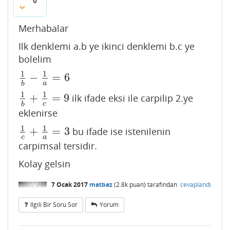
0
Merhabalar
Ilk denklemi a.b ye ikinci denklemi b.c ye
bolelim
1
1
−
=
6
1
b
−
1
a
=
6
a
b
1
1
+
=
9
ilk ifade eksi ile carpilip 2.ye
1
b
+
1
c
=
9
c
b
eklenirse
1
1
+
=
3
bu ifade ise istenilenin
1
c
+
1
a
=
3
c
a
carpimsal tersidir.
Kolay gelsin
7 Ocak 2017
matbaz
(
2.8k
puan)
tarafından
cevaplandı
Ilgili Bir Soru Sor
Yorum