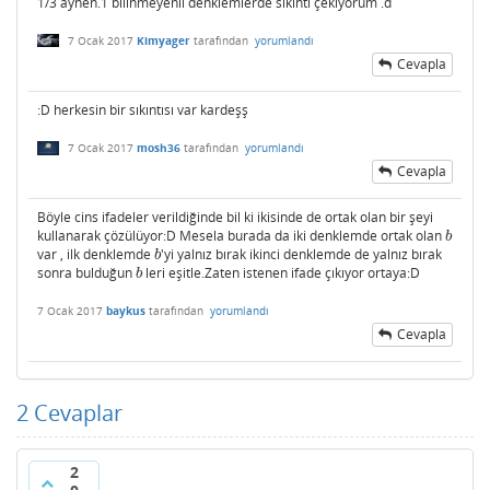
1/3 aynen.1 bilinmeyenli denklemlerde sıkıntı çekiyorum .d
7 Ocak 2017
Kimyager
tarafından
yorumlandı
Cevapla
:D herkesin bir sıkıntısı var kardeşş
7 Ocak 2017
mosh36
tarafından
yorumlandı
Cevapla
Böyle cins ifadeler verildiğinde bil ki ikisinde de ortak olan bir şeyi
kullanarak çözülüyor:D Mesela burada da iki denklemde ortak olan
b
b
var , ilk denklemde
'yi yalnız bırak ikinci denklemde de yalnız bırak
b
b
sonra bulduğun
leri eşitle.Zaten istenen ifade çıkıyor ortaya:D
b
b
7 Ocak 2017
baykus
tarafından
yorumlandı
Cevapla
2
Cevaplar
2