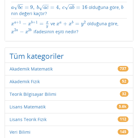
−
−
−
−
−
−
√
√
=
9
,
=
4
,
=
16
olduğuna göre,
√
a
b
c
=
9
,
b
a
c
=
4
,
c
a
b
=
16
b
a
b
c
b
a
c
c
a
b
b
nin değeri kaçtır?
+
1
+
1
2
x
−
=
+
=
a
b
a
b
ve
olduğuna göre,
x
a
+
1
−
x
b
+
1
=
x
y
x
a
+
x
b
=
y
2
x
x
x
x
y
y
2
2
−
a
b
ifadesinin eşiti nedir?
x
2
a
−
x
2
b
x
x
Tüm kategoriler
Akademik Matematik
737
Akademik Fizik
52
Teorik Bilgisayar Bilimi
32
Lisans Matematik
5.6k
Lisans Teorik Fizik
112
Veri Bilimi
145