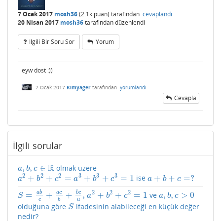
7 Ocak 2017
mosh36
(
2.1k
puan)
tarafından
cevaplandı
20 Nisan 2017
mosh36
tarafından
düzenlendi
Ilgili Bir Soru Sor
Yorum
eyw dost :))
7 Ocak 2017
Kimyager
tarafından
yorumlandı
Cevapla
İlgili sorular
R
,
,
∈
olmak üzere
a
,
b
,
c
∈
R
a
b
c
2
2
2
3
3
3
+
+
=
+
+
=
1
+
+
=
?
ise
a
2
+
b
2
+
c
2
=
a
3
+
b
3
+
c
3
=
1
a
+
b
+
c
=
?
a
b
c
a
b
c
a
b
c
2
2
2
a
b
a
c
b
c
=
+
+
,
+
+
=
1
,
,
>
0
ve
S
=
a
b
c
+
a
c
b
+
b
c
a
,
a
2
+
b
2
+
c
2
=
1
a
,
b
,
c
>
0
S
a
b
c
a
b
c
c
a
b
olduğuna göre
ifadesinin alabileceği en küçük değer
S
S
nedir?