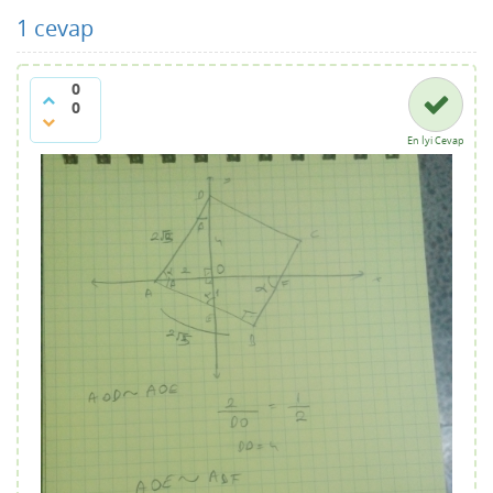
1
cevap
0
0
En İyi Cevap