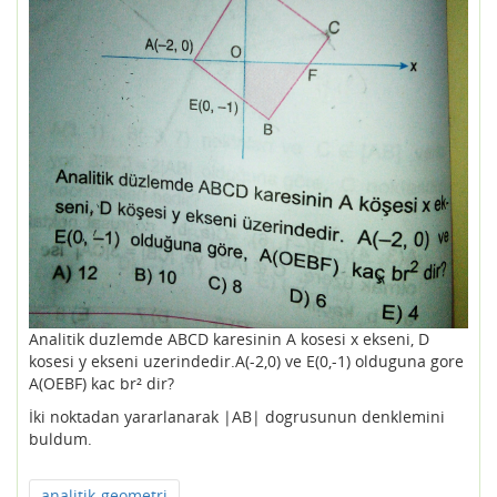
Analitik duzlemde ABCD karesinin A kosesi x ekseni, D
kosesi y ekseni uzerindedir.A(-2,0) ve E(0,-1) olduguna gore
A(OEBF) kac br² dir?
İki noktadan yararlanarak |AB| dogrusunun denklemini
buldum.
analitik-geometri