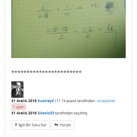
***********************
31 Aralık 2016
KubilayK
(
11.1k
puan)
tarafından
cevaplandı
1
uyarı
31 Aralık 2016
3deniz33
tarafından
seçilmiş
Ilgili Bir Soru Sor
Yorum