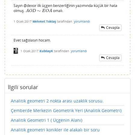
Sayın @dexor ilk üçgen benzerliğinin yazımında küçük bir hata
olmuş.
∼
omalı.
A
O
D
∼
E
O
A
A
O
D
E
O
A
1 Ocak 2017
Mehmet Toktaş
tarafından
yorumlandı
Cevapla
Evet sağolasın hocam.
1 Ocak 2017
KubilayK
tarafından
yorumlandı
Cevapla
İlgili sorular
Analitik geometri 2 nokta arası uzaklik sorusu.
Çemberde Merkezin Geometrik Yeri (Analitik Geometri)
Analitik Geometri 1 ( Üçgenin Alanı)
Analitik geometri konikler ile alakalı bir soru