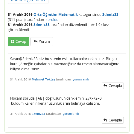
31 Aralık 2016
Orta Öğretim Matematik
kategorisinde
3deniz33
(
311
puan)
tarafından
soruldu
31 Aralık 2016
3deniz33
tarafından
düzenlendi
|
1.9k
kez
görüntülendi
Cevap
Yorum
Sayın@3deniz33, siz bu sitenin eski kullanıcılarındansınız. Bir çok
kuralı,örneğin çabalarınızı yazmadığınız da cevap alamayacağınızı
biliyor olmalısınız.
31 Aralık 2016
Mehmet Toktaş
tarafından
yorumlandı
Cevapla
Hocam soruda |AB| dogrusunun denklemini 2y+x+2=0
buldum.Karenin kenar uzunluklarini bulmaya calistim.
31 Aralık 2016
3deniz33
tarafından
yorumlandı
Cevapla