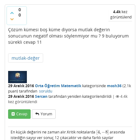
0
4.4k
kez
0
görüntülendi
Çözüm kümesi boş küme diyorsa mutlak değerin
sonucunun negatif olması söylenmiyor mu ? 9 buluyorum
sürekli cevap 11
mutlak-değer
29 Aralık 2016
Orta Öğretim Matematik
kategorisinde
mosh36
(
2.1k
puan)
tarafından
soruldu
29 Aralık 2016
Sercan
tarafından
yeniden kategorilendirildi
|
4.4k
kez görüntülendi
Cevap
Yorum
En küçük değerini ne zaman alır.Kritik noktalarda
[
4
,
−
8
]
arasında
[
4
,
−
8
]
istediğin sayıyı ver sonuç 12 çıkacaktır ve daha farklı sayılar