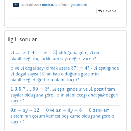
30 Aralık 2016
mosh36
tarafından
yorumlandı
Cevapla
İlgili sorular
=
|
+
4
|
−
|
−
3
|
olduğuna göre,
nın
A
=
|
x
+
4
|
−
|
x
−
3
|
A
A
x
x
A
alabileceği kaç farklı tam sayı değeri vardır?
x
37
!
=
4
⋅
ve
doğal sayı olmak üzere
eşitliğinde
x
A
37
!
=
4
x
⋅
A
x
A
A
doğal sayısı 16 nın katı olduğuna göre
in
A
x
A
x
alabileceği değerler toplamı kaçtır?
1.3.5.7.....99
=
3
.
x
eşitliğinde
ve
pozitif tam
1.3.5.7.....99
=
3
x
.
A
x
A
A
x
A
sayılar olduğuna göre ,
in alabileceği
değeri
x
e
n
b
ü
y
ü
k
ü
ü
x
e
n
b
y
k
kaçtır ?
9
+
−
12
=
0
+
4
−
8
=
0
ve
denklem
9
x
+
a
y
−
12
=
0
a
x
+
4
y
−
8
=
0
x
a
y
a
x
y
sisteminin çözüm kümesi boş küme olduğuna göre
a
a
kaçtır ?