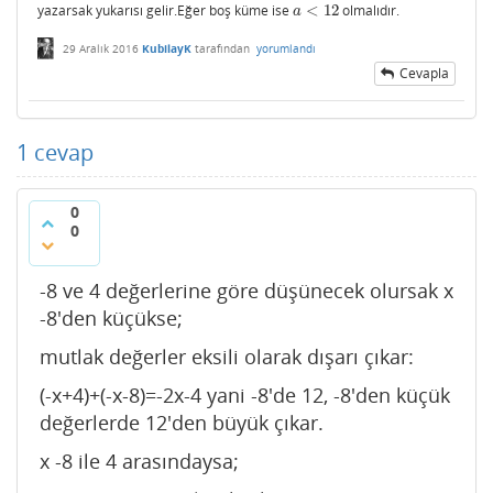
yazarsak yukarısı gelir.Eğer boş küme ise
<
12
olmalıdır.
a
<
12
a
29 Aralık 2016
KubilayK
tarafından
yorumlandı
Cevapla
1
cevap
0
0
-8 ve 4 değerlerine göre düşünecek olursak x
-8'den küçükse;
mutlak değerler eksili olarak dışarı çıkar:
(-x+4)+(-x-8)=-2x-4 yani -8'de 12, -8'den küçük
değerlerde 12'den büyük çıkar.
x -8 ile 4 arasındaysa;