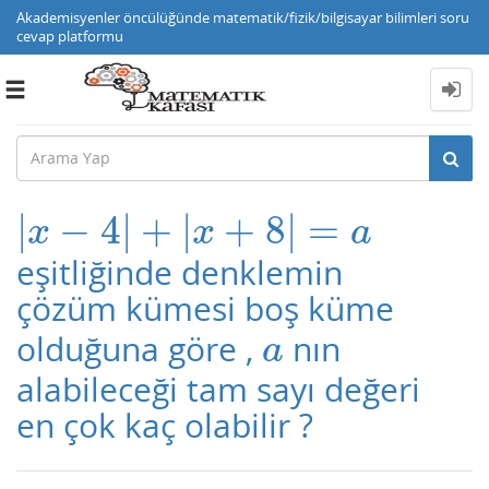
Akademisyenler öncülüğünde matematik/fizik/bilgisayar bilimleri soru
cevap platformu
Toggle
navigation
|
−
4
|
+
|
+
8
|
=
|
x
−
4
|
+
|
x
+
8
|
=
a
x
x
a
eşitliğinde denklemin
çözüm kümesi boş küme
olduğuna göre ,
nın
a
a
alabileceği tam sayı değeri
en çok kaç olabilir ?