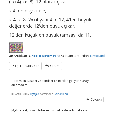
(-x+4)+(x+8)=12 olarak çıkar.
x 4'ten büyük ise;
x-4+x+8=2x+4 yani 4'te 12, 4'ten büyük
değerlerde 12'den büyük çıkar.
12'den küçük en büyük tamsayı da 11.
29 Aralık 2016
Hobisi Matematik
(
73
puan)
tarafından
cevaplandı
Ilgili Bir Soru Sor
Yorum
Hocam bu bastaki ve sondaki 12 nerden geliyor ? Orayi
anlamadim
30 Aralık 2016
Diyojen
tarafından
yorumlandı
Cevapla
[4,-8] aralığındaki değerleri mutlakta dene bi bakalım ...