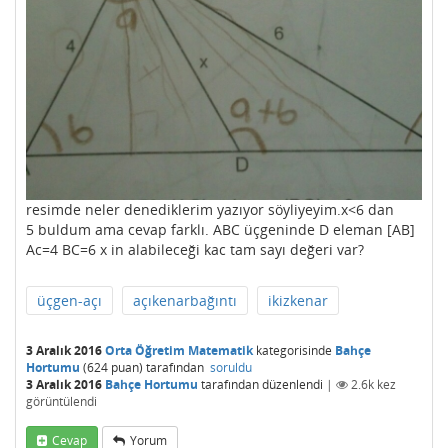
resimde neler denediklerim yazıyor söyliyeyim.x<6 dan
5 buldum ama cevap farklı. ABC üçgeninde D eleman [AB]
Ac=4 BC=6 x in alabileceği kac tam sayı değeri var?
üçgen-açı
açıkenarbağıntı
ikizkenar
3 Aralık 2016
Orta Öğretim Matematik
kategorisinde
Bahçe
Hortumu
(
624
puan)
tarafından
soruldu
3 Aralık 2016
Bahçe Hortumu
tarafından
düzenlendi
|
2.6k
kez
görüntülendi
Cevap
Yorum