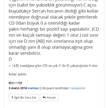
için (sabit bir yükseklik görünmüyor) C açısı
büyüdükçe Sercan hocanın dediği gibi kollar
neredeyse doğrusal olacak şekile getirilerek
CD 0dan büyük 0 a istenildiği kadar
yakın herhangi bir pozitif sayı yapılabilir. (CD
nin en küçük tamsayı değeri 1 olur.) üst sınır
için ise D nin [AB] nın sınırlarına eşit olup
olmadığı yani B olup olamayacağına göre
karar verebiliriz.
D
∈ [AB] yazdığına göre CD en çok C ile D çakıştığında 6 olur.
kolay gelsin
3 Aralık 2016
matbaz
(
2.8k
puan)
tarafından
cevaplandı
Ilgili Bir Soru Sor
Yorum