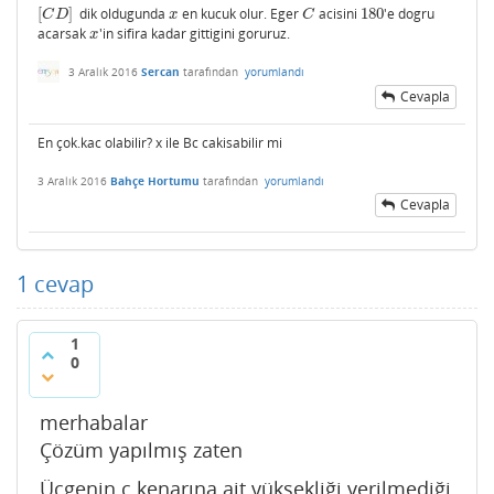
[
]
dik oldugunda
en kucuk olur. Eger
acisini
180
'e dogru
[
C
D
]
x
C
180
C
D
x
C
acarsak
'in sifira kadar gittigini goruruz.
x
x
3 Aralık 2016
Sercan
tarafından
yorumlandı
Cevapla
En çok.kac olabilir? x ile Bc cakisabilir mi
3 Aralık 2016
Bahçe Hortumu
tarafından
yorumlandı
Cevapla
1
cevap
1
0
merhabalar
Çözüm yapılmış zaten
Üçgenin c kenarına ait yüksekliği verilmediği