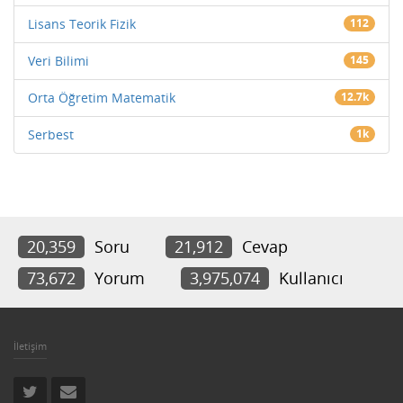
Lisans Teorik Fizik
112
Veri Bilimi
145
Orta Öğretim Matematik
12.7k
Serbest
1k
20,359
Soru
21,912
Cevap
73,672
Yorum
3,975,074
Kullanıcı
İletişim