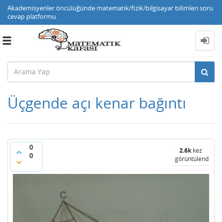
Akademisyenler öncülüğünde matematik/fizik/bilgisayar bilimleri soru
cevap platformu
Toggle
navigation
Üçgende açı kenar bağıntı
0
2.6k
kez
0
görüntülendi