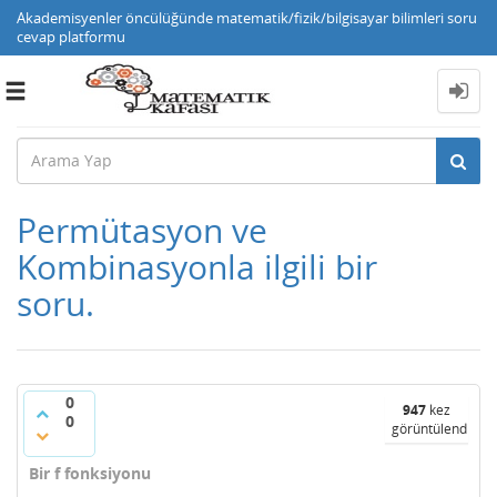
Akademisyenler öncülüğünde matematik/fizik/bilgisayar bilimleri soru
cevap platformu
Toggle
navigation
Permütasyon ve
Kombinasyonla ilgili bir
soru.
0
947
kez
0
görüntülendi
Bir f fonksiyonu