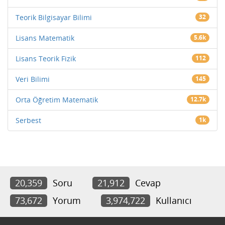
Teorik Bilgisayar Bilimi
32
Lisans Matematik
5.6k
Lisans Teorik Fizik
112
Veri Bilimi
145
Orta Öğretim Matematik
12.7k
Serbest
1k
20,359
Soru
21,912
Cevap
73,672
Yorum
3,974,722
Kullanıcı