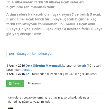
''f; A ülkesinden farklı 10 ülkeye uçak seferleri ''
biçiminde tanımlanmaktadır.
A dan sefere kalkacak olan uçak sayısı 7 ve belirli 3 uçak
dışında her uçak farklı bir ülkeye uçacak biçimde kaç
farklı f fonksiyonu tanımlanabilir? (belirli 3 uçak aynı
ülkeye gidiyor. Belirli 3 uçak diğer 4 uçaktan farklı ülkeye
gidiyor) cevap: 10!/5!
permütasyon-kombinasyon
1 Aralık 2016
Orta Öğretim Matematik
kategorisinde
srh
(
101
puan)
tarafından
soruldu
1 Aralık 2016
Anil
tarafından
düzenlendi
|
947
kez görüntülendi
Cevap
Yorum
tam olarak cevap denemenızi atmayınız, soru hakkında nasıl
ılerledınız güzelce yazalım lutfen.